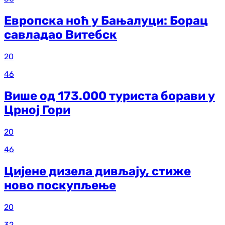
Европска ноћ у Бањалуци: Борац
савладао Витебск
20
46
Више од 173.000 туриста борави у
Црној Гори
20
46
Цијене дизела дивљају, стиже
ново поскупљење
20
32