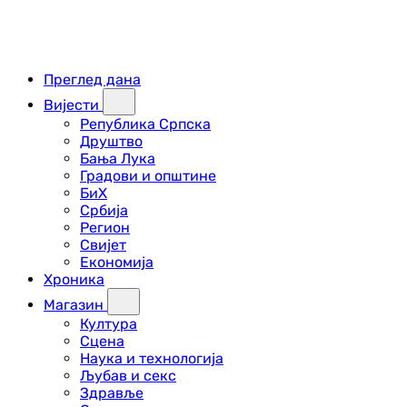
Преглед дана
Вијести
Република Српска
Друштво
Бања Лука
Градови и општине
БиХ
Србија
Регион
Свијет
Економија
Хроника
Магазин
Култура
Сцена
Наука и технологија
Љубав и секс
Здравље