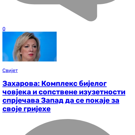
0
Свијет
Захарова: Комплекс бијелог
човјека и сопствене изузетности
спрјечава Запад да се покаје за
своје гријехе