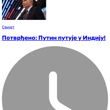
Свијет
Потврђено: Путин путује у Индију!