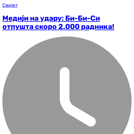
Свијет
Медији на удару: Би-Би-Си
отпушта скоро 2.000 радника!