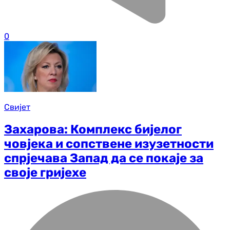
0
Свијет
Захарова: Комплекс бијелог
човјека и сопствене изузетности
спрјечава Запад да се покаје за
своје гријехе