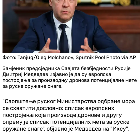
Фото:
Tanjug/Oleg Molchanov, Sputnik Pool Photo via AP
Замјеник предсједника Савјета безбједности Русије
Дмитриј Медведев изјавио је да су европска
постројења за производњу дронова потенцијалне мете
за руске оружане снаге.
"Саопштење руског Министарства одбране мора
се схватити дословно: списак европских
постројења која производе дронове и другу
опрему је списак потенцијалних мета за руске
оружане снаге", објавио је Медведев на "Иксу".