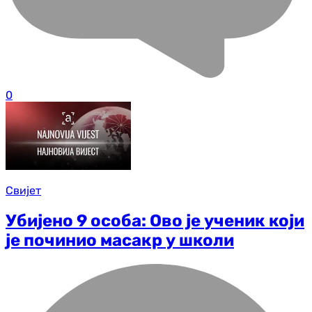
0
Свијет
Убијено 9 особа: Ово је ученик који
је починио масакр у школи