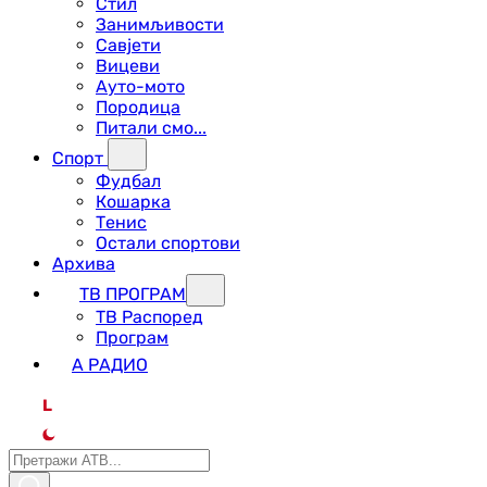
Стил
Занимљивости
Савјети
Вицеви
Ауто-мото
Породица
Питали смо...
Спорт
Фудбал
Кошарка
Тенис
Остали спортови
Архива
ТВ ПРОГРАМ
ТВ Распоред
Програм
А РАДИО
L