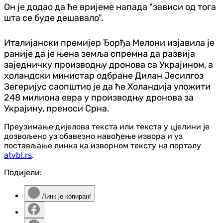
Он је додао да ће вријеме напада "зависи од тога
шта се буде дешавало".
Италијански премијер Ђорђа Мелони изјавила је
раније да је њена земља спремна да развија
заједничку производњу дронова са Украјином, а
холандски министар одбране Дилан Јесилгоз
Зегеријус саопштио је да ће Холандија уложити
248 милиона евра у производњу дронова за
Украјину, преноси Срна.
Преузимање дијелова текста или текста у цјелини је
дозвољено уз обавезно навођење извора и уз
постављање линка ка изворном тексту на порталу
atvbl.rs
.
Подијели:
Линк је копиран!