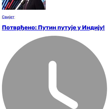
Свијет
Потврђено: Путин путује у Индију!