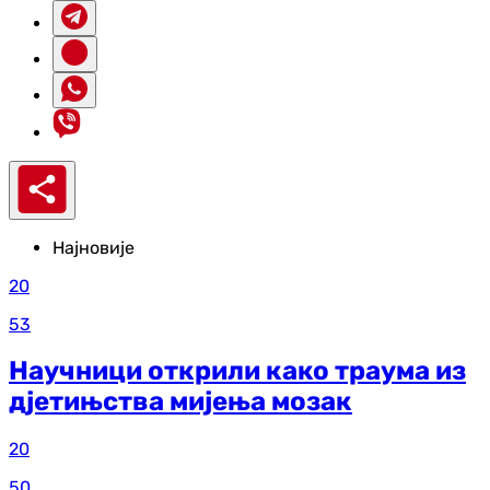
Најновије
20
53
Научници открили како траума из
д‌јетињства мијења мозак
20
50