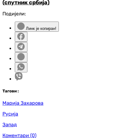
(спутник србија)
Подијели:
Линк је копиран!
Таг
ови
:
Марија Захарова
Русија
Запад
Коментари
(0)