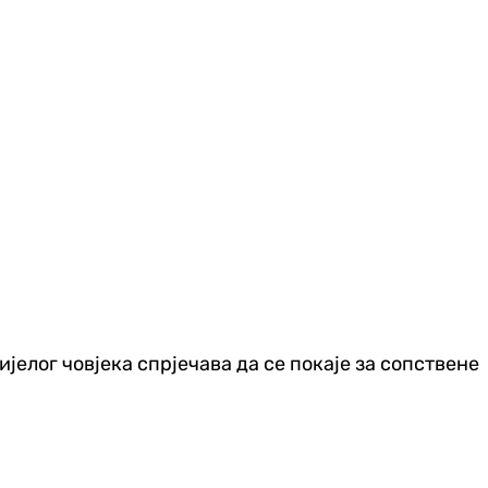
ијелог човјека спрјечава да се покаје за сопствене