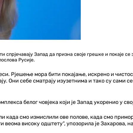
и спрјечавају Запад да призна своје грешке и покаје се з
ослова Русије.
ијеси. Рјешење мора бити покајање, искрено и чист
ају. Они себе сматрају изузетнима и тако су сами се
омплекса белог човјека који је Запад укоренио у св
или када смо измислили ове полове, када смо примор
и веома високу одштету“, упозорила је Захарова, н