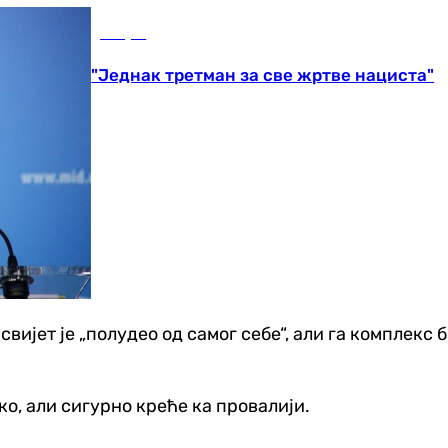
Свијет
"Једнак третман за све жртве нациста"
јет је „полудео од самог себе“, али га комплекс б
о, али сигурно креће ка провалији.