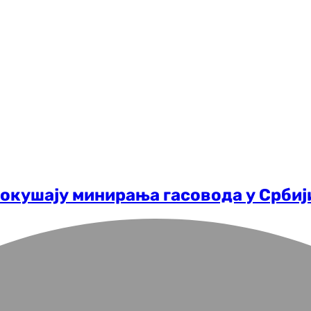
покушају минирања гасовода у Србиј