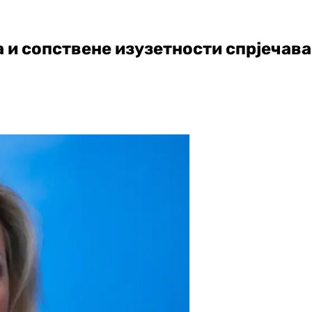
 и сопствене изузетности спрјечава З