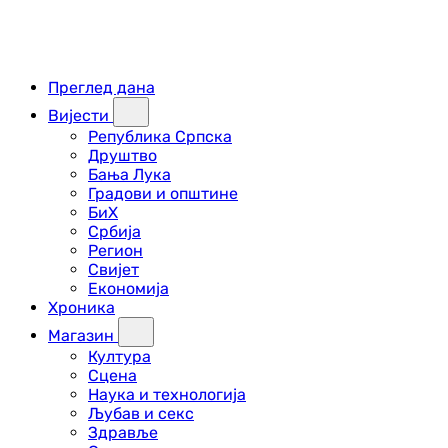
Преглед дана
Вијести
Република Српска
Друштво
Бања Лука
Градови и општине
БиХ
Србија
Регион
Свијет
Економија
Хроника
Магазин
Култура
Сцена
Наука и технологија
Љубав и секс
Здравље