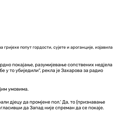
а гријехе попут гордости, сујете и ароганције, изјавила
осрдно покајање, разумијевање сопствених недјела
бе у то убиједили“, рекла је Захарова за радио
ојим умовима.
али дјецу да промјене пол.' Да, то (признавање
агласивши да Запад није спреман да се покаје.