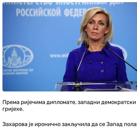
Према ријечима дипломате, западни демократски сви
гријехе.
Захарова је иронично закључила да се Запад полак