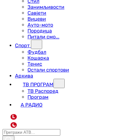
Стил
Занимљивости
Савјети
Вицеви
Ауто-мото
Породица
Питали смо...
Спорт
Фудбал
Кошарка
Тенис
Остали спортови
Архива
ТВ ПРОГРАМ
ТВ Распоред
Програм
А РАДИО
L