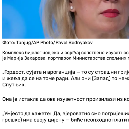
Фото:
Таnjug/AP Photo/Pavel Bednyakov
Комплекс бијелог човјека и осјећај сопствене изузетност
је Марија Захарова, портпарол Министарства спољних п
„Гордост, сујета и ароганција — то су страшни гр
и жеља да се на томе ради. Али они (Запад) то нем
Спутњик.
Она је истакла да ова изузетност произилази из к
„Умјесто да кажете: 'Да, вјероватно смо погријеш
грешке) има своју цијену — биће неопходно платит