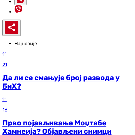
Најновије
11
21
Да ли се смањује број развода у
БиХ?
11
16
Прво појављивање Моџтабе
Хамнеија? Објављени снимци