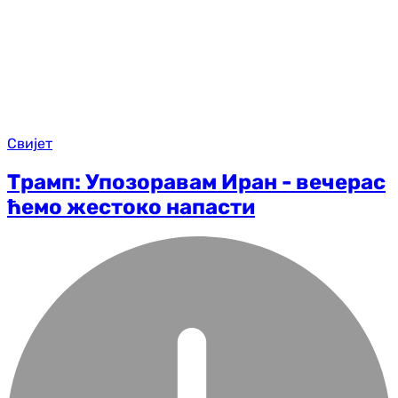
Свијет
Трамп: Упозоравам Иран - вечерас
ћемо жестоко напасти