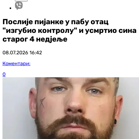
Послије пијанке у пабу отац
"изгубио контролу" и усмртио сина
старог 4 недјеље
08.07.2026
16:42
Коментари:
0