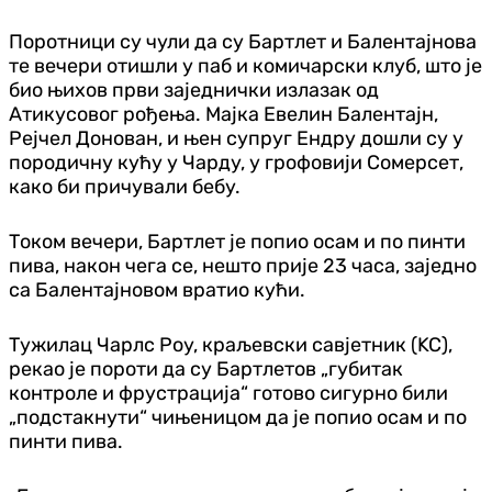
Поротници су чули да су Бартлет и Балентајнова
те вечери отишли у паб и комичарски клуб, што је
био њихов први заједнички излазак од
Атикусовог рођења. Мајка Евелин Балентајн,
Рејчел Донован, и њен супруг Ендру дошли су у
породичну кућу у Чарду, у грофовији Сомерсет,
како би причували бебу.
Током вечери, Бартлет је попио осам и по пинти
пива, након чега се, нешто прије 23 часа, заједно
са Балентајновом вратио кући.
Тужилац Чарлс Роу, краљевски савјетник (KC),
рекао је пороти да су Бартлетов „губитак
контроле и фрустрација“ готово сигурно били
„подстакнути“ чињеницом да је попио осам и по
пинти пива.