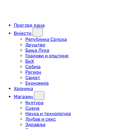
Преглед дана
Вијести
Република Српска
Друштво
Бања Лука
Градови и општине
БиХ
Србија
Регион
Свијет
Економија
Хроника
Магазин
Култура
Сцена
Наука и технологија
Љубав и секс
Здравље