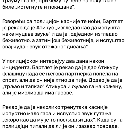
трауму главе“, при чему су вене на врху главе
биле „истегнуте и покидане“.
Говорећи са полицијом касније те ноћи, Бартлет
је рекао да је Атикус „изгледао као да испушта
неке муцаве звуке“ и да је „одједном изгледао
беживотно, а затим још беживотније, и испуштао
овај чудан звук отежаног дисања“.
У полицијском интервјуу два дана након
инцидента, Бартлет је рекао да је дао Атикусу
флашицу када се његова партнерка попела на
спрат, али да он није хтио да пије. Додао је да је
„трљао и тапкао“ Атикуса и љуљао га на кољену,
али је мислио да има гасове.
Рекао је да је неколико тренутака касније
испустио мало гаса и испустио звук гутања
„скоро као да му је то посљедњи дах“. Када су га
полицајци питали да ли је он изазвао повреде,