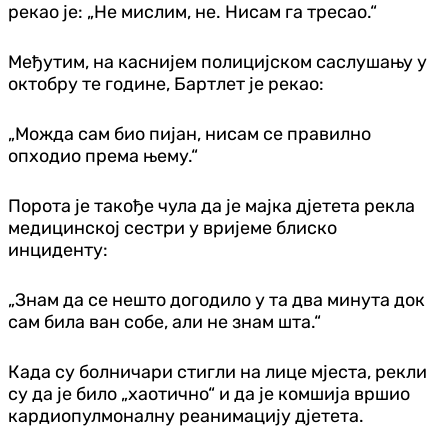
рекао је: „Не мислим, не. Нисам га тресао.“
Међутим, на каснијем полицијском саслушању у
октобру те године, Бартлет је рекао:
„Можда сам био пијан, нисам се правилно
опходио према њему.“
Порота је такође чула да је мајка дјетета рекла
медицинској сестри у вријеме блиско
инциденту:
„Знам да се нешто догодило у та два минута док
сам била ван собе, али не знам шта.“
Када су болничари стигли на лице мјеста, рекли
су да је било „хаотично“ и да је комшија вршио
кардиопулмоналну реанимацију дјетета.