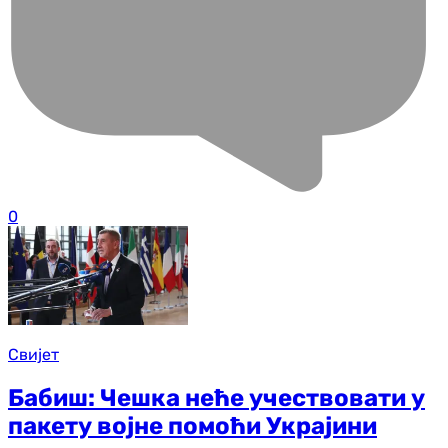
0
Свијет
Бабиш: Чешка неће учествовати у
пакету војне помоћи Украјини