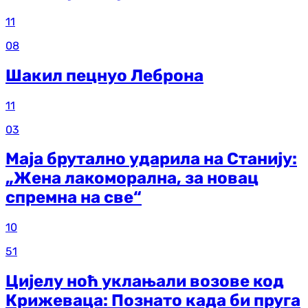
11
08
Шакил пецнуо Леброна
11
03
Маја брутално ударила на Станију:
„Жена лакоморална, за новац
спремна на све“
10
51
Цијелу ноћ уклањали возове код
Крижеваца: Познато када би пруга