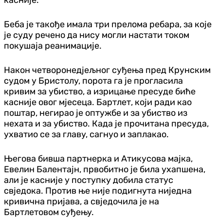
Беба је такође имала три прелома ребара, за које
је суду речено да нису могли настати током
покушаја реанимације.
Након четворонедјељног суђења пред Крунским
судом у Бристолу, порота га је прогласила
кривим за убиство, а изрицање пресуде биће
касније овог мјесеца. Бартлет, који ради као
поштар, негирао је оптужбе и за убиство из
нехата и за убиство. Када је прочитана пресуда,
ухватио се за главу, сагнуо и заплакао.
Његова бивша партнерка и Атикусова мајка,
Евелин Балентајн, првобитно је била ухапшена,
али је касније у поступку добила статус
свједока. Против ње није подигнута ниједна
кривична пријава, а свједочила је на
Бартлетовом суђењу.