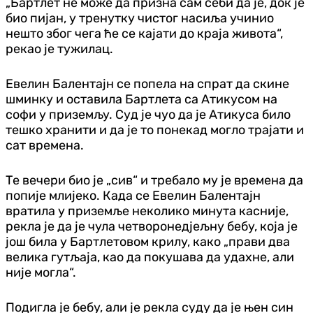
„Бартлет не може да призна сам себи да је, док је
био пијан, у тренутку чистог насиља учинио
нешто због чега ће се кајати до краја живота“,
рекао је тужилац.
Евелин Балентајн се попела на спрат да скине
шминку и оставила Бартлета са Атикусом на
софи у приземљу. Суд је чуо да је Атикуса било
тешко хранити и да је то понекад могло трајати и
сат времена.
Те вечери био је „сив“ и требало му је времена да
попије млијеко. Када се Евелин Балентајн
вратила у приземље неколико минута касније,
рекла је да је чула четворонедјељну бебу, која је
још била у Бартлетовом крилу, како „прави два
велика гутљаја, као да покушава да удахне, али
није могла“.
Подигла је бебу, али је рекла суду да је њен син