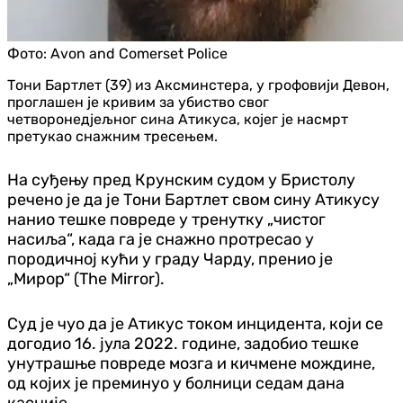
Фото:
Avon and Comerset Police
Тони Бартлет (39) из Аксминстера, у грофовији Девон,
проглашен је кривим за убиство свог
четворонедјељног сина Атикуса, којег је насмрт
претукао снажним тресењем.
На суђењу пред Крунским судом у Бристолу
речено је да је Тони Бартлет свом сину Атикусу
нанио тешке повреде у тренутку „чистог
насиља“, када га је снажно протресао у
породичној кући у граду Чарду, пренио је
„Мирор“ (The Mirror).
Суд је чуо да је Атикус током инцидента, који се
догодио 16. јула 2022. године, задобио тешке
унутрашње повреде мозга и кичмене мождине,
од којих је преминуо у болници седам дана
касније.