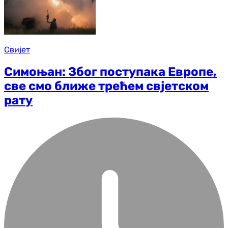
Свијет
Симоњан: Због поступака Европе,
све смо ближе трећем свјетском
рату