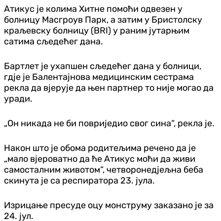
Атикус је колима Хитне помоћи одвезен у
болницу Масгроув Парк, а затим у Бристолску
краљевску болницу (BRI) у раним јутарњим
сатима сљедећег дана.
Бартлет је ухапшен сљедећег дана у болници,
гдје је Балентајнова медицинским сестрама
рекла да вјерује да њен партнер то није могао да
уради.
„Он никада не би повриједио свог сина“, рекла је.
Након што је обома родитељима речено да је
„мало вјероватно да ће Атикус моћи да живи
самосталним животом“, четворонедјељна беба
скинута је са респиратора 23. јула.
Изрицање пресуде оцу монструму заказано је за
24. јул.