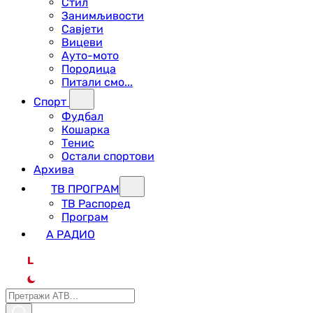
Стил
Занимљивости
Савјети
Вицеви
Ауто-мото
Породица
Питали смо...
Спорт
Фудбал
Кошарка
Тенис
Остали спортови
Архива
ТВ ПРОГРАМ
ТВ Распоред
Програм
А РАДИО
L