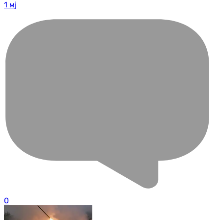
1 мј
0