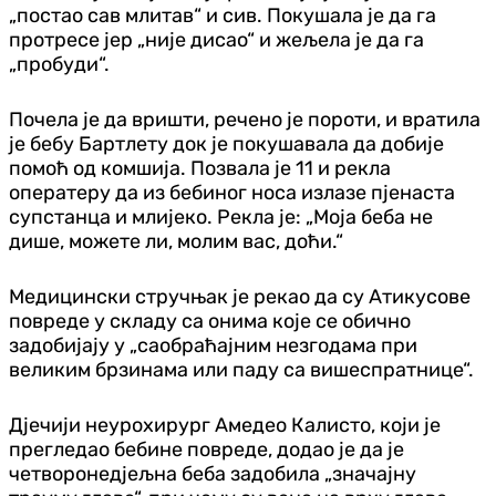
„постао сав млитав“ и сив. Покушала је да га
протресе јер „није дисао“ и жељела је да га
„пробуди“.
Почела је да вришти, речено је пороти, и вратила
је бебу Бартлету док је покушавала да добије
помоћ од комшија. Позвала је 11 и рекла
оператеру да из бебиног носа излазе пјенаста
супстанца и млијеко. Рекла је: „Моја беба не
дише, можете ли, молим вас, доћи.“
Медицински стручњак је рекао да су Атикусове
повреде у складу са онима које се обично
задобијају у „саобраћајним незгодама при
великим брзинама или паду са вишеспратнице“.
Дјечији неурохирург Амедео Калисто, који је
прегледао бебине повреде, додао је да је
четворонедјељна беба задобила „значајну