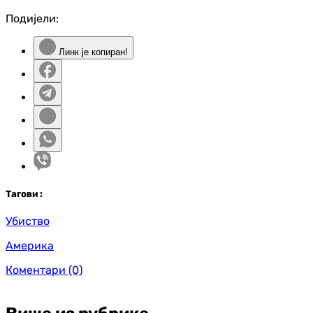
Подијели:
Линк је копиран!
Таг
ови
:
Убиство
Америка
Коментари
(0)