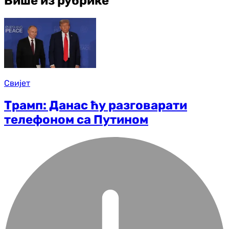
Више из рубрике
Свијет
Трамп: Данас ћу разговарати
телефоном са Путином