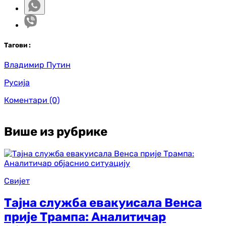
Таг
ови
:
Владимир Путин
Русија
Коментари
(0)
Више из рубрике
Свијет
Тајна служба евакуисала Венса
прије Трампа: Аналитичар