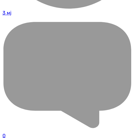
3 мј
0