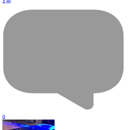
3 мј
0