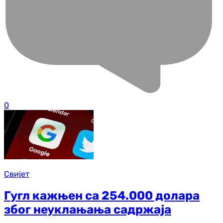
0
Свијет
Гугл кажњен са 254.000 долара
због неуклањања садржаја