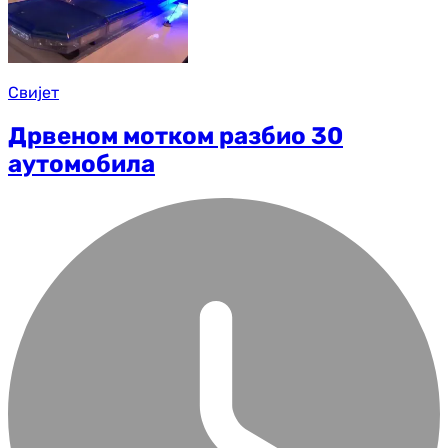
Свијет
Дрвеном мотком разбио 30
аутомобила