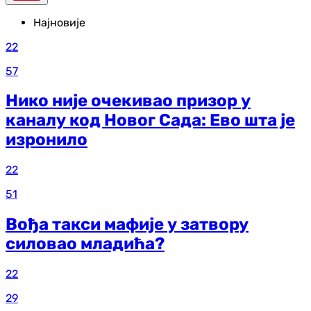
Најновије
22
57
Нико није очекивао призор у
каналу код Новог Сада: Ево шта је
изронило
22
51
Вођа такси мафије у затвору
силовао младића?
22
29