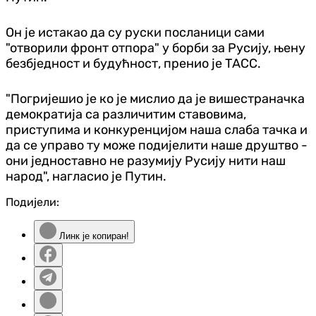
Он је истакао да су руски посланици сами
"отворили фронт отпора" у борби за Русију, њену
безбједност и будућност, пренио је ТАСС.
"Погријешио је ко је мислио да је вишестраначка
демократија са различитим ставовима,
приступима и конкуренцијом наша слаба тачка и
да се управо ту може подијелити наше друштво -
они једноставно не разумију Русију нити наш
народ", нагласио је Путин.
Подијели:
Линк је копиран!