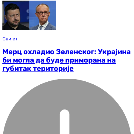
Свијет
Мерц охладио Зеленског: Украјина
би могла да буде приморана на
губитак територије