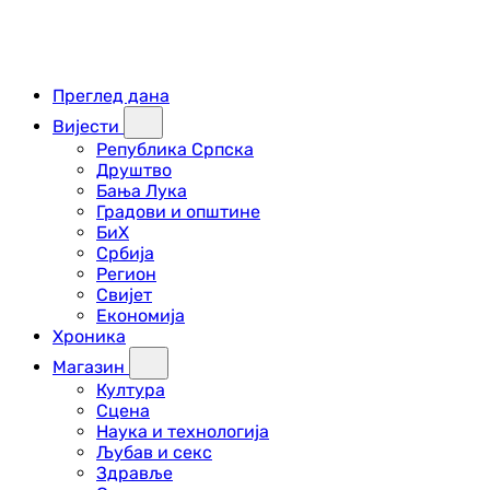
Преглед дана
Вијести
Република Српска
Друштво
Бања Лука
Градови и општине
БиХ
Србија
Регион
Свијет
Економија
Хроника
Магазин
Култура
Сцена
Наука и технологија
Љубав и секс
Здравље