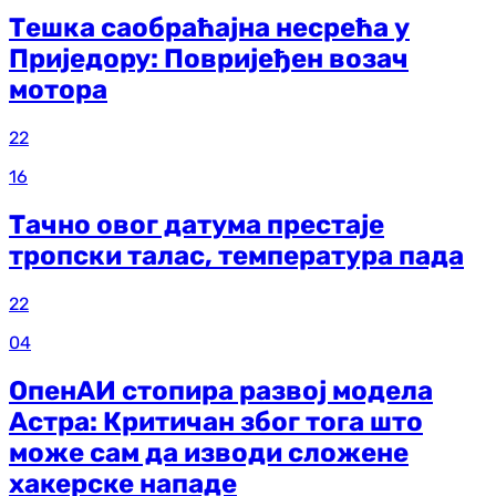
Тешка саобраћајна несрећа у
Приједору: Повријеђен возач
мотора
22
16
Тачно овог датума престаје
тропски талас, температура пада
22
04
ОпенАИ стопира развој модела
Астра: Критичан због тога што
може сам да изводи сложене
хакерске нападе