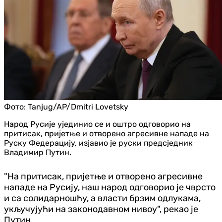
Фото:
Tanjug/AP/Dmitri Lovetsky
Народ Русије ујединио се и оштро одговорио на
притисак, пријетње и отворено агресивне нападе на
Руску Федерацију, изјавио је руски предсједник
Владимир Путин.
"На притисак, пријетње и отворено агресивне
нападе на Русију, наш народ одговорио је чврсто
и са солидарношћу, а власти брзим одлукама,
укључујући на законодавном нивоу", рекао је
Путин.