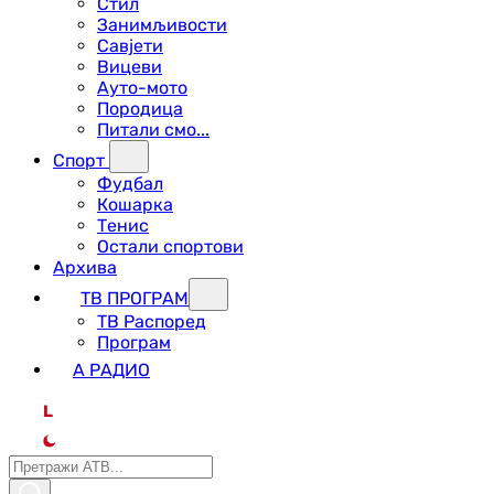
Стил
Занимљивости
Савјети
Вицеви
Ауто-мото
Породица
Питали смо...
Спорт
Фудбал
Кошарка
Тенис
Остали спортови
Архива
ТВ ПРОГРАМ
ТВ Распоред
Програм
А РАДИО
L