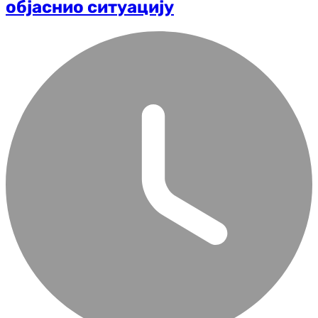
објаснио ситуацију