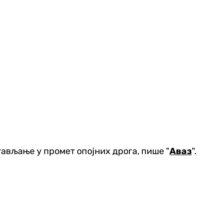
тављање у промет опојних дрога, пише "
Аваз
".