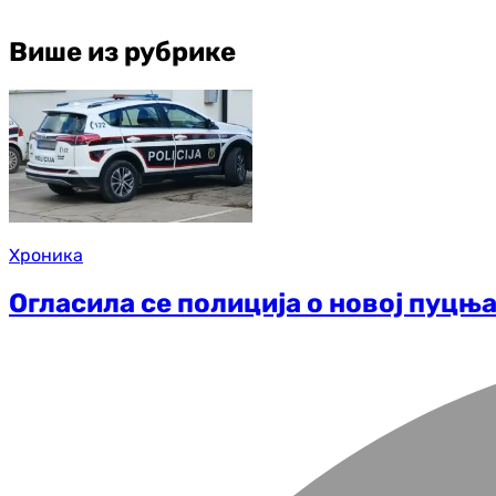
Више из рубрике
Хроника
Огласила се полиција о новој пуцњ