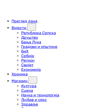
Преглед дана
Вијести
Република Српска
Друштво
Бања Лука
Градови и општине
БиХ
Србија
Регион
Свијет
Економија
Хроника
Магазин
Култура
Сцена
Наука и технологија
Љубав и секс
Здравље