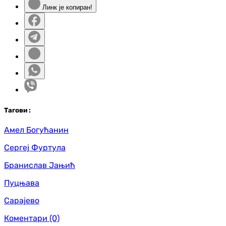
Линк је копиран!
Таг
ови
:
Амел Богућанин
Сергеј Фуртула
Бранислав Јањић
Пуцњава
Сарајево
Коментари
(0)