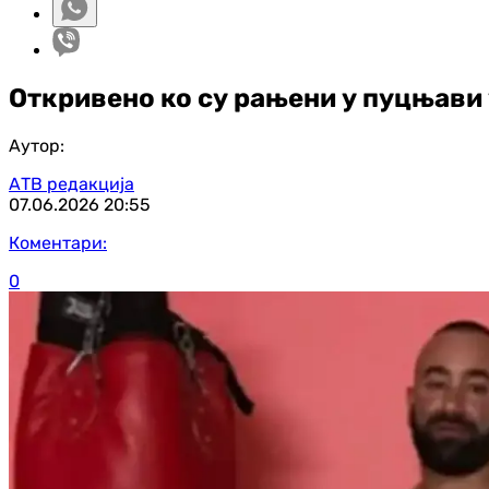
Откривено ко су рањени у пуцњави 
Аутор:
АТВ редакција
07.06.2026
20:55
Коментари:
0