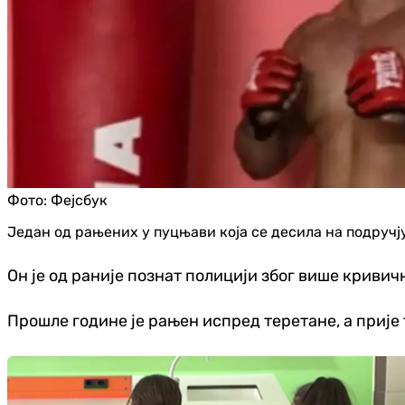
Фото:
Фејсбук
Један од рањених у пуцњави која се десила на подручј
Он је од раније познат полицији због више кривич
Прошле године је рањен испред теретане, а прије т