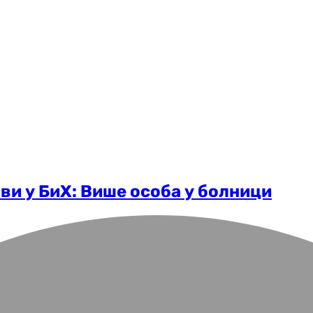
ави у БиХ: Више особа у болници