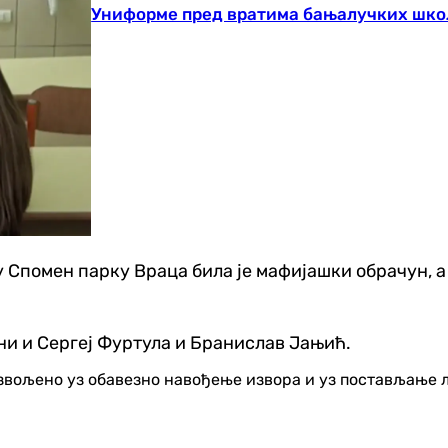
Униформе пред вратима бањалучких шко
 у Спомен парку Враца била је мафијашки обрачун,
ни и Сергеј Фуртула и Бранислав Јањић.
озвољено уз обавезно навођење извора и уз постављање 