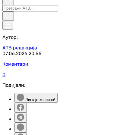
Аутор:
АТВ редакција
07.06.2026
20:55
Коментари:
0
Подијели:
Линк је копиран!