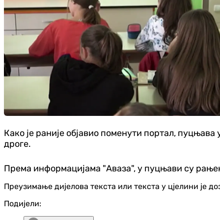
Како је раније објавио поменути портал, пуцњава
дроге.
Према информацијама "Аваза", у пуцњави су рање
Преузимање дијелова текста или текста у цјелини је д
Подијели: