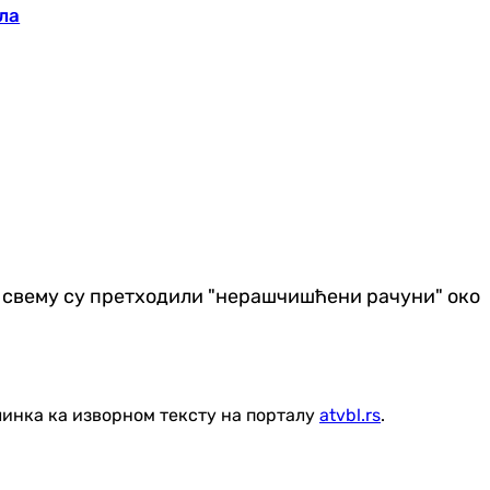
ла
 а свему су претходили "нерашчишћени рачуни" око
линка ка изворном тексту на порталу
atvbl.rs
.