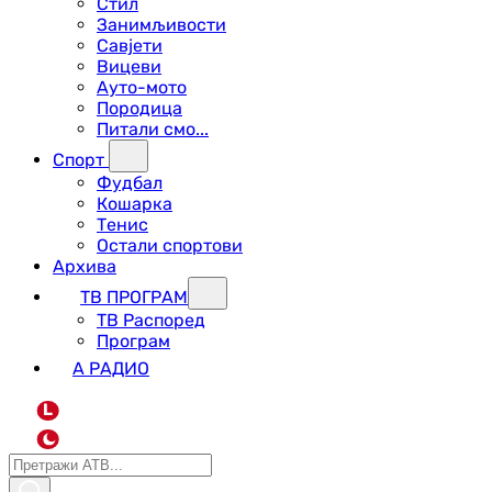
Стил
Занимљивости
Савјети
Вицеви
Ауто-мото
Породица
Питали смо...
Спорт
Фудбал
Кошарка
Тенис
Остали спортови
Архива
ТВ ПРОГРАМ
ТВ Распоред
Програм
А РАДИО
L