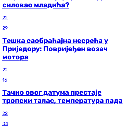
силовао младића?
22
29
Тешка саобраћајна несрећа у
Приједору: Повријеђен возач
мотора
22
16
Тачно овог датума престаје
тропски талас, температура пада
22
04