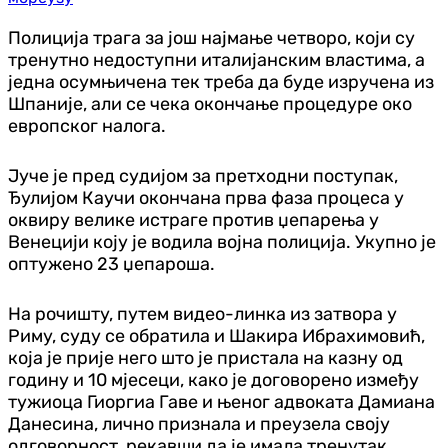
Полиција трага за још најмање четворо, који су
тренутно недоступни италијанским властима, а
једна осумњичена тек треба да буде изручена из
Шпаније, али се чека окончање процедуре око
европског налога.
Јуче је пред судијом за претходни поступак,
Ђулијом Каучи окончана прва фаза процеса у
оквиру велике истраге против џепарења у
Венецији коју је водила војна полиција. Укупно је
оптужено 23 џепароша.
На рочишту, путем видео-линка из затвора у
Риму, суду се обратила и Шакира Ибрахимовић,
која је прије него што је пристала на казну од
годину и 10 мјесеци, како је договорено између
тужиоца Гиоргиа Гаве и њеног адвоката Дамиана
Данесина, лично признала и преузела своју
одговорност, рекавши да је имала тренутак