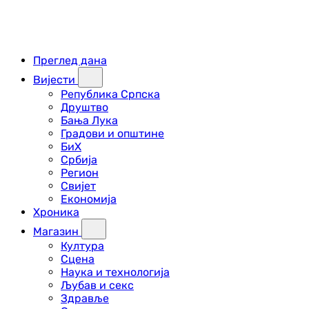
Преглед дана
Вијести
Република Српска
Друштво
Бања Лука
Градови и општине
БиХ
Србија
Регион
Свијет
Економија
Хроника
Магазин
Култура
Сцена
Наука и технологија
Љубав и секс
Здравље