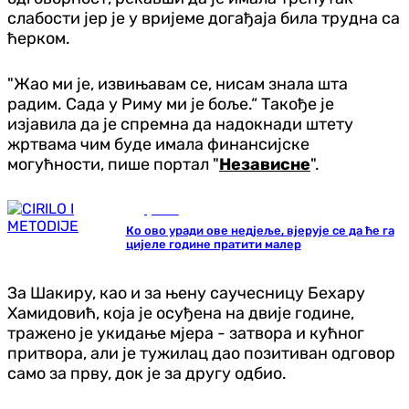
слабости јер је у вријеме догађаја била трудна са
ћерком.
"Жао ми је, извињавам се, нисам знала шта
радим. Сада у Риму ми је боље.“ Такође је
изјавила да је спремна да надокнади штету
жртвама чим буде имала финансијске
могућности, пише портал "
Независне
".
Друштво
Ко ово уради ове недјеље, вјерује се да ће га
цијеле године пратити малер
За Шакиру, као и за њену саучесницу Бехару
Хамидовић, која је осуђена на двије године,
тражено је укидање мјера - затвора и кућног
притвора, али је тужилац дао позитиван одговор
само за прву, док је за другу одбио.