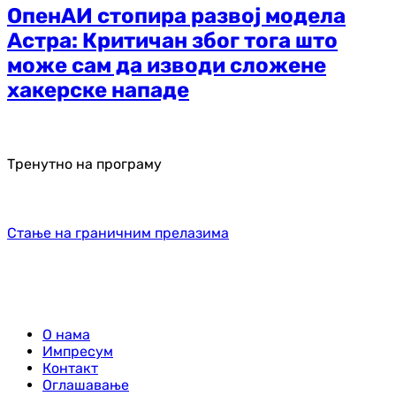
ОпенАИ стопира развој модела
Астра: Критичан због тога што
може сам да изводи сложене
хакерске нападе
Тренутно на програму
Стање на граничним прелазима
О нама
Импресум
Контакт
Оглашавање