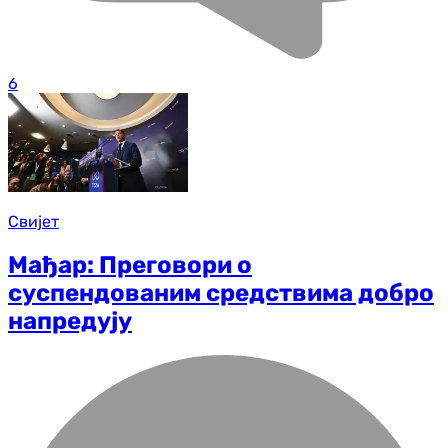
6
Свијет
Мађар: Преговори о
суспендованим средствима добро
напредују