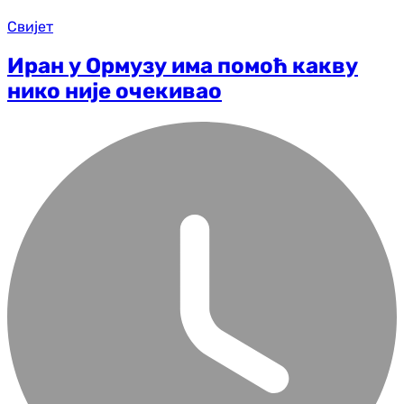
Свијет
Иран у Ормузу има помоћ какву
нико није очекивао