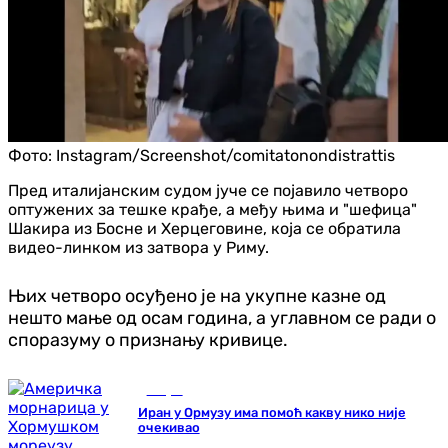
Фото:
Instagram/Screenshot/comitatonondistrattis
Пред италијанским судом јуче се појавило четворо
оптужених за тешке крађе, а међу њима и "шефица"
Шакира из Босне и Херцеговине, која се обратила
видео-линком из затвора у Риму.
Њих четворо осуђено је на укупне казне од
нешто мање од осам година, а углавном се ради о
споразуму о признању кривице.
Свијет
Иран у Ормузу има помоћ какву нико није
очекивао