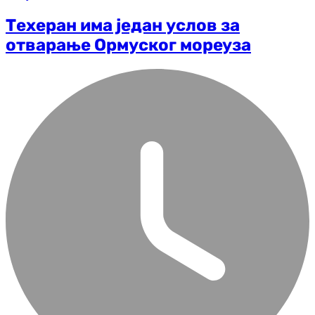
Техеран има један услов за
отварање Ормуског мореуза