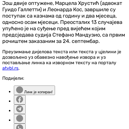
Још двије оптужене, Марцела Хрустић (адвокат
Гуидо Галлетти) и Леонарда Кос, завршиле су
поступак са казнама од годину и два мјесеца,
односно осам мјесеци. Преосталих 13 случајева
упућено је на суђење пред вијећем којим
предсједава судија Стефано Мандузио, са првим
рочиштем заказаним за 24. септембар.
Преузимање дијелова текста или текста у цјелини је
дозвољено уз обавезно навођење извора и уз
постављање линка ка изворном тексту на порталу
atvbl.rs
.
Подијели:
Линк је копиран!