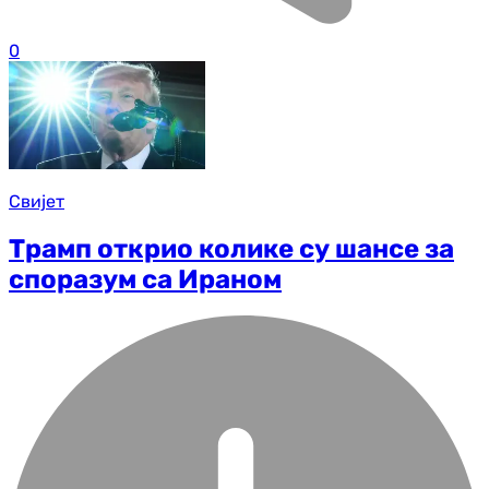
0
Свијет
Трамп открио колике су шансе за
споразум са Ираном