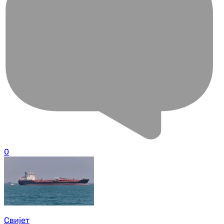
0
Свијет