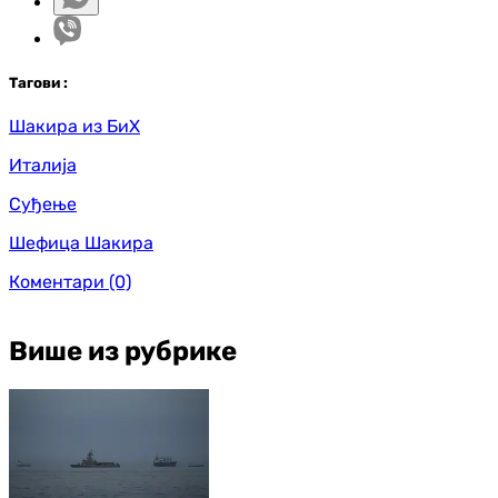
Таг
ови
:
Шакира из БиХ
Италија
Суђење
Шефица Шакира
Коментари
(0)
Више из рубрике