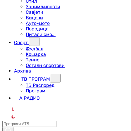
Стил
Занимљивости
Савјети
Вицеви
Ауто-мото
Породица
Питали смо...
Спорт
Фудбал
Кошарка
Тенис
Остали спортови
Архива
ТВ ПРОГРАМ
ТВ Распоред
Програм
А РАДИО
L