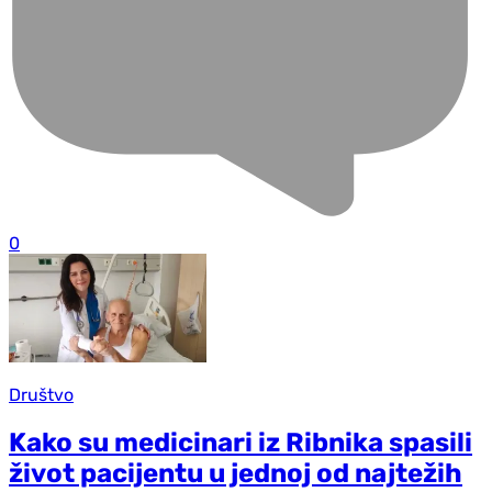
0
Društvo
Kako su medicinari iz Ribnika spasili
život pacijentu u jednoj od najtežih