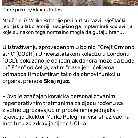
Foto:
pexels/Alexas Fotos
Naučnici iz Velike Britanije prvi put su razvili vještački
jednjak u laboratoriji i uspješno ga implantirali kod svinja,
koje su nakon toga normalno mogle da gutaju hranu.
U istraživanju sprovedenom u bolnici "Grejt Ormond
strit" (GOSH) i Univerzitetskom koledžu u Londonu
(UCL), pokazano je da jednjak donora može da bude
"očišćen" od ćelija, zatim "naseljen" ćelijama
primaoca i implantiran tako da obnovi funkciju
organa, prenosi
Skaj njuz
.
- Ovo je značajan korak ka personalizovanim
regenerativnim tretmanima za djecu rođenu sa
životno ugrožavajućim problemima jednjaka -
izjavio je dkoktor Marko Pelegrini, viši istraživač na
Institutu za zdravlje djece UCL-a.