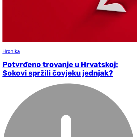
Hronika
Potvrđeno trovanje u Hrvatskoj:
Sokovi spržili čovjeku jednjak?