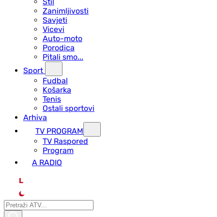
Stil
Zanimljivosti
Savjeti
Vicevi
Auto-moto
Porodica
Pitali smo...
Sport
Fudbal
Košarka
Tenis
Ostali sportovi
Arhiva
TV PROGRAM
ТV Raspored
Program
A RADIO
L