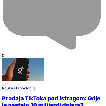
0
Nauka i tehnologija
Prodaja TikToka pod istragom: Gdje
je nestalo 10 milijardi dolara?