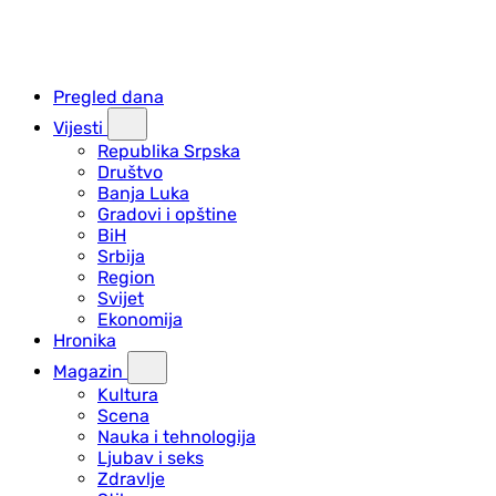
Pregled dana
Vijesti
Republika Srpska
Društvo
Banja Luka
Gradovi i opštine
BiH
Srbija
Region
Svijet
Ekonomija
Hronika
Magazin
Kultura
Scena
Nauka i tehnologija
Ljubav i seks
Zdravlje