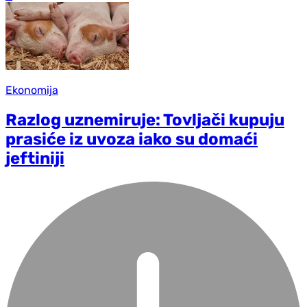
Ekonomija
Razlog uznemiruje: Tovljači kupuju
prasiće iz uvoza iako su domaći
jeftiniji