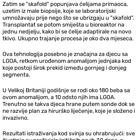
Zatim se "skafold" popunjava ćelijama primaoca,
uzetim iz male biopsije, koje se laboratorijski
umnožavaju prije nego što se ubrizgaju u "skafold".
Transplantat se potom smiješta u bioreaktor na
jednu nedjelju, kako bi se ćelije adaptirale na novo
tkivo. Ukupno trajanje procesa je oko dva mjeseca.
Ova tehnologija posebno je značajna za djecu sa
LGOA, retkom urođenom anomalijom jednjaka kod
koje postoji širok prekid između gornjeg i donjeg
segmenta.
U Velikoj Britaniji godišnje se rodi oko 180 beba sa
ovom anomalijom, a 10 odsto njih ima LGOA.
Trenutno se takva djeca hrane putem sonde dok se
ne razvije plan za hirurško liječenje, koje je složeno i
invazivno.
Rezultati istraživanja kod svinja su ohrabrujući: sve