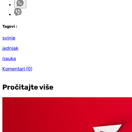
Tag
ovi
:
svinje
jednjak
nauka
Komentari
(0)
Pročitajte više