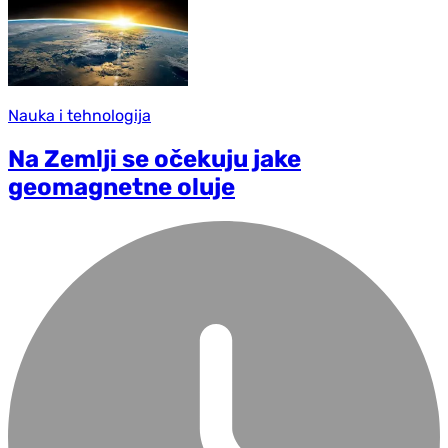
Nauka i tehnologija
Na Zemlji se očekuju jake
geomagnetne oluje