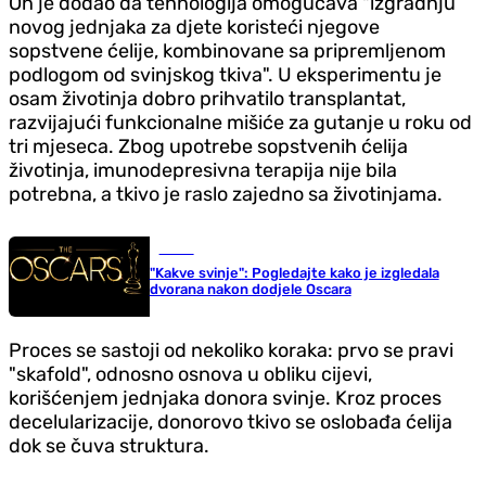
On je dodao da tehnologija omogućava "izgradnju
novog jednjaka za djete koristeći njegove
sopstvene ćelije, kombinovane sa pripremljenom
podlogom od svinjskog tkiva". U eksperimentu je
osam životinja dobro prihvatilo transplantat,
razvijajući funkcionalne mišiće za gutanje u roku od
tri mjeseca. Zbog upotrebe sopstvenih ćelija
životinja, imunodepresivna terapija nije bila
potrebna, a tkivo je raslo zajedno sa životinjama.
Scena
"Kakve svinje": Pogledajte kako je izgledala
dvorana nakon dodjele Oscara
Proces se sastoji od nekoliko koraka: prvo se pravi
"skafold", odnosno osnova u obliku cijevi,
korišćenjem jednjaka donora svinje. Kroz proces
decelularizacije, donorovo tkivo se oslobađa ćelija
dok se čuva struktura.