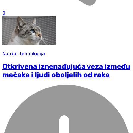
0
Nauka i tehnologija
Otkrivena iznenađujuća veza između
mačaka i ljudi oboljelih od raka