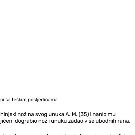
ci sa teškim posljedicama.
uhinjski nož na svog unuka A. M. (35) i nanio mu
njičeni dograbio nož i unuku zadao više ubodnih rana.