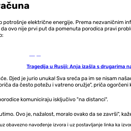
 računa
ko potrošnje električne energije. Prema nezvaničnim in
 da ovo nije prvi put da pomenuta porodica pravi probl
o:
Svijet
Tragedija u Rusiji: Anja izašla s drugarima na
kuće. Djed je jurio unuka! Sva sreća pa im se nisam našao
priča da često potežu i vatreno oružje", priča ogorčeni 
rodice komuniciraju isključivo "na distanci".
utimo. Ovo je, nažalost, moralo ovako da se završi", ka
no uz obavezno navođenje izvora i uz postavljanje linka ka iz