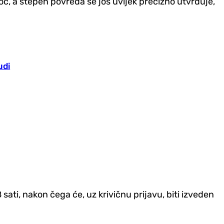
ć, a stepen povreda se još uvijek precizno utvrđuje,
udi
sati, nakon čega će, uz krivičnu prijavu, biti izveden