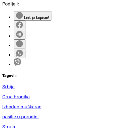
Podijeli:
Link je kopiran!
Tag
ovi
:
Srbija
Crna hronika
Izboden muškarac
nasilje u porodici
Struja