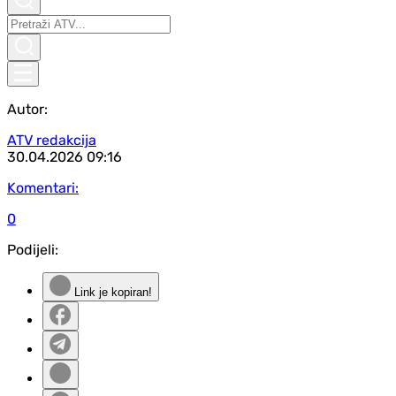
Autor:
ATV redakcija
30.04.2026
09:16
Komentari:
0
Podijeli:
Link je kopiran!