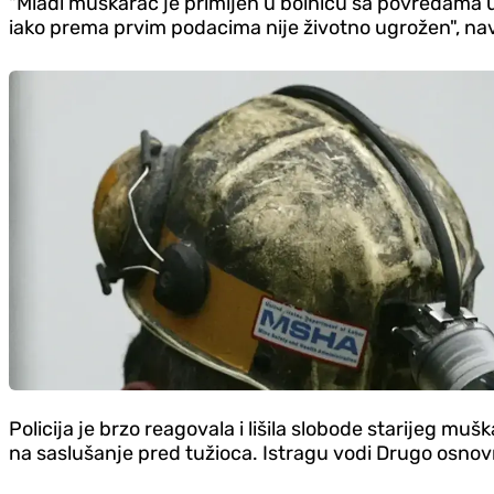
"Mlađi muškarac je primljen u bolnicu sa povredama u 
iako prema prvim podacima nije životno ugrožen", navod
Policija je brzo reagovala i lišila slobode starijeg mu
na saslušanje pred tužioca. Istragu vodi Drugo osnov