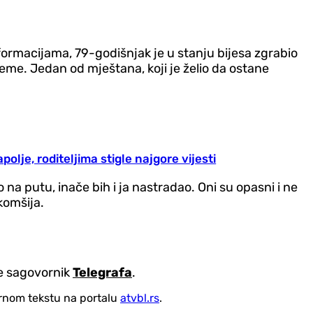
formacijama, 79-godišnjak je u stanju bijesa zgrabio
eme. Jedan od mještana, koji je želio da ostane
polje, roditeljima stigle najgore vijesti
 na putu, inače bih i ja nastradao. Oni su opasni i ne
komšija.
že sagovornik
Telegrafa
.
vornom tekstu na portalu
atvbl.rs
.