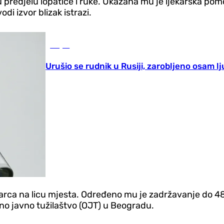
predjelu lopatice i ruke. Ukazana mu je ljekarska pomo
i izvor blizak istrazi.
Svijet
Urušio se rudnik u Rusiji, zarobljeno osam lj
škarca na licu mjesta. Određeno mu je zadržavanje do 48 
no javno tužilaštvo (OJT) u Beogradu.