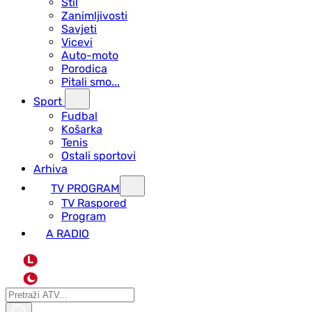
Stil
Zanimljivosti
Savjeti
Vicevi
Auto-moto
Porodica
Pitali smo...
Sport
Fudbal
Košarka
Tenis
Ostali sportovi
Arhiva
TV PROGRAM
ТV Raspored
Program
A RADIO
L