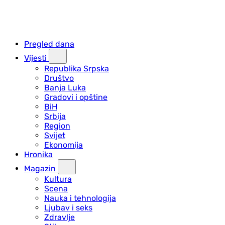
Pregled dana
Vijesti
Republika Srpska
Društvo
Banja Luka
Gradovi i opštine
BiH
Srbija
Region
Svijet
Ekonomija
Hronika
Magazin
Kultura
Scena
Nauka i tehnologija
Ljubav i seks
Zdravlje