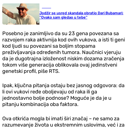
Scena
Jodžir se usred skandala obratio Dari Bubamari:
''Ovako sam gledao u tebe''
Posebno je zanimljivo da su 23 gena povezana sa
razvojem raka aktivnija kod ovih vukova, a isti ti geni
kod ljudi su povezani sa boljim stopama
preživljavanja određenih tumora. Naučnici vjeruju
da je dugotrajna izloženost niskim dozama zračenja
tokom više generacija oblikovala ovaj jedinstveni
genetski profil, piše RTS.
Ipak, ključna pitanja ostaju bez jasnog odgovora: da
li ovi vukovi ređe oboljevaju od raka ili ga
jednostavno bolje podnose? Moguće je da je u
pitanju kombinacija oba faktora.
Ova otkrića mogla bi imati širi značaj – ne samo za
razumevanje života u ekstremnim uslovima, već i za