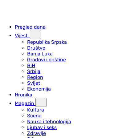
Pregled dana
Vijesti
Republika Srpska
Društvo
Banja Luka
Gradovi i opštine
BiH
Srbija
Region
Svijet
Ekonomija
Hronika
Magazin
Kultura
Scena
Nauka i tehnologija
Ljubav i seks
Zdravlje