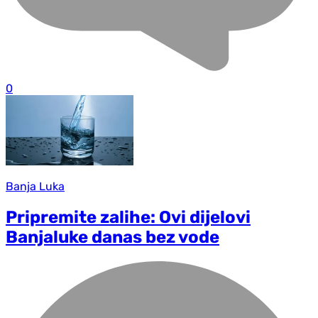
0
Banja Luka
Pripremite zalihe: Ovi dijelovi
Banjaluke danas bez vode