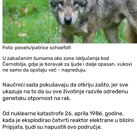
Foto:
pexels/patrice schoefolt
U zabačenim šumama oko zone isključenja kod
Černobilja, gd‌je je boravak za ljude i dalje opasan, vukovi
ne samo da opstaju već - napreduju.
Naučnici sada pokušavaju da otkriju zašto, jer sve
ukazuje na to da su ove životinje razvile određenu
genetsku otpornost na rak.
Od nuklearne katastrofe 26. aprila 1986. godine,
kada je eksplodirao četvrti reaktor elektrane u blizini
Pripjata, ljudi su napustili ovo područje.