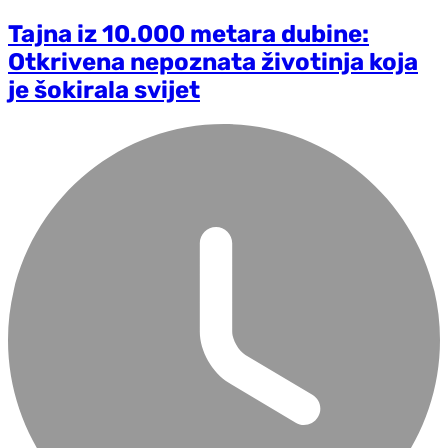
Tajna iz 10.000 metara dubine:
Otkrivena nepoznata životinja koja
je šokirala svijet