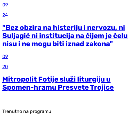
09
24
"Bez obzira na histeriju i nervozu, ni
Suljagić ni institucija na čijem je čelu
nisu i ne mogu biti iznad zakona"
09
20
Mitropolit Fotije služi liturgiju u
Spomen-hramu Presvete Trojice
Trenutno na programu