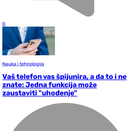
0
Nauka i tehnologija
Vaš telefon vas špijunira, a da to i ne
znate: Jedna funkcija može
zaustaviti "uhođenje"