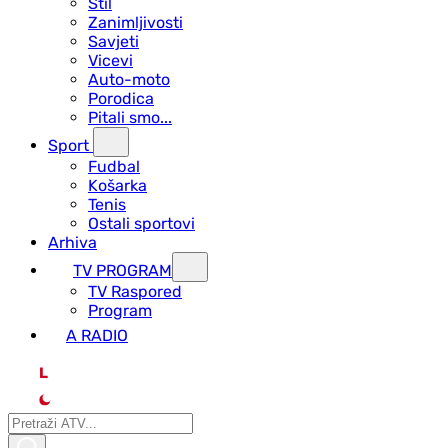
Stil
Zanimljivosti
Savjeti
Vicevi
Auto-moto
Porodica
Pitali smo...
Sport
Fudbal
Košarka
Tenis
Ostali sportovi
Arhiva
TV PROGRAM
ТV Raspored
Program
A RADIO
L