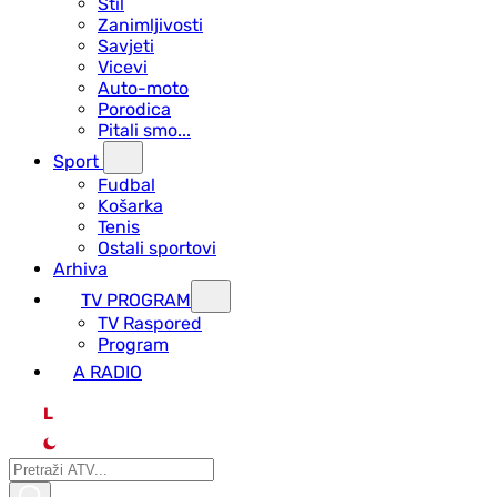
Stil
Zanimljivosti
Savjeti
Vicevi
Auto-moto
Porodica
Pitali smo...
Sport
Fudbal
Košarka
Tenis
Ostali sportovi
Arhiva
TV PROGRAM
ТV Raspored
Program
A RADIO
L