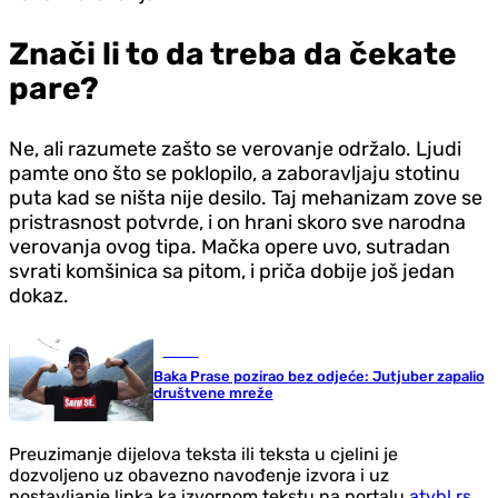
Znači li to da treba da čekate
pare?
Ne, ali razumete zašto se verovanje održalo. Ljudi
pamte ono što se poklopilo, a zaboravljaju stotinu
puta kad se ništa nije desilo. Taj mehanizam zove se
pristrasnost potvrde, i on hrani skoro sve narodna
verovanja ovog tipa. Mačka opere uvo, sutradan
svrati komšinica sa pitom, i priča dobije još jedan
dokaz.
Scena
Baka Prase pozirao bez odjeće: Jutjuber zapalio
društvene mreže
Preuzimanje dijelova teksta ili teksta u cjelini je
dozvoljeno uz obavezno navođenje izvora i uz
postavljanje linka ka izvornom tekstu na portalu
atvbl.rs
.