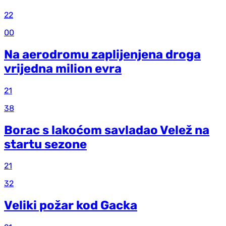
22
00
Na aerodromu zaplijenjena droga
vrijedna milion evra
21
38
Borac s lakoćom savladao Velež na
startu sezone
21
32
Veliki požar kod Gacka