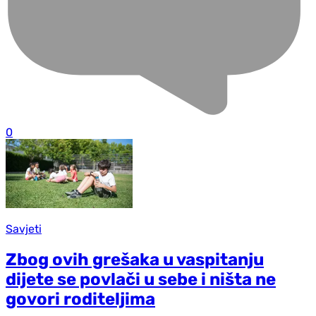
0
Savjeti
Zbog ovih grešaka u vaspitanju
dijete se povlači u sebe i ništa ne
govori roditeljima