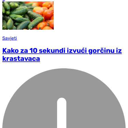
Savjeti
Kako za 10 sekundi izvući gorčinu iz
krastavaca