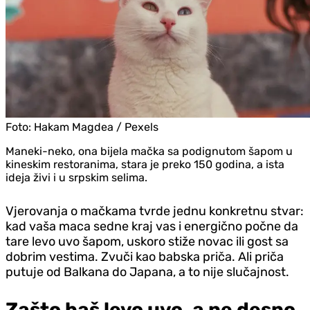
Foto:
Hakam Magdea / Pexels
Maneki-neko, ona bijela mačka sa podignutom šapom u
kineskim restoranima, stara je preko 150 godina, a ista
ideja živi i u srpskim selima.
Vjerovanja o mačkama tvrde jednu konkretnu stvar:
kad vaša maca sedne kraj vas i energično počne da
tare levo uvo šapom, uskoro stiže novac ili gost sa
dobrim vestima. Zvuči kao babska priča. Ali priča
putuje od Balkana do Japana, a to nije slučajnost.
Zašto baš levo uvo, a ne desno