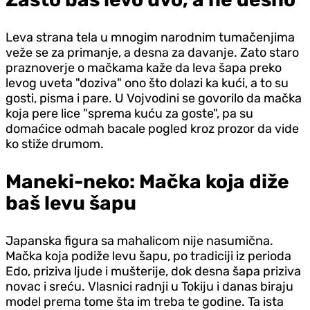
Leva strana tela u mnogim narodnim tumačenjima
veže se za primanje, a desna za davanje. Zato staro
praznoverje o mačkama kaže da leva šapa preko
levog uveta "doziva" ono što dolazi ka kući, a to su
gosti, pisma i pare. U Vojvodini se govorilo da mačka
koja pere lice "sprema kuću za goste", pa su
domaćice odmah bacale pogled kroz prozor da vide
ko stiže drumom.
Maneki-neko: Mačka koja diže
baš levu šapu
Japanska figura sa mahalicom nije nasumična.
Mačka koja podiže levu šapu, po tradiciji iz perioda
Edo, priziva ljude i mušterije, dok desna šapa priziva
novac i sreću. Vlasnici radnji u Tokiju i danas biraju
model prema tome šta im treba te godine. Ta ista