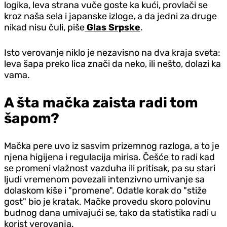
logika, leva strana vuče goste ka kući, provlači se
kroz naša sela i japanske izloge, a da jedni za druge
nikad nisu čuli, piše
Glas Srpske
.
Isto verovanje niklo je nezavisno na dva kraja sveta:
leva šapa preko lica znači da neko, ili nešto, dolazi ka
vama.
A šta mačka zaista radi tom
šapom?
Mačka pere uvo iz sasvim prizemnog razloga, a to je
njena higijena i regulacija mirisa. Češće to radi kad
se promeni vlažnost vazduha ili pritisak, pa su stari
ljudi vremenom povezali intenzivno umivanje sa
dolaskom kiše i "promene". Odatle korak do "stiže
gost" bio je kratak. Mačke provedu skoro polovinu
budnog dana umivajući se, tako da statistika radi u
korist verovanja.