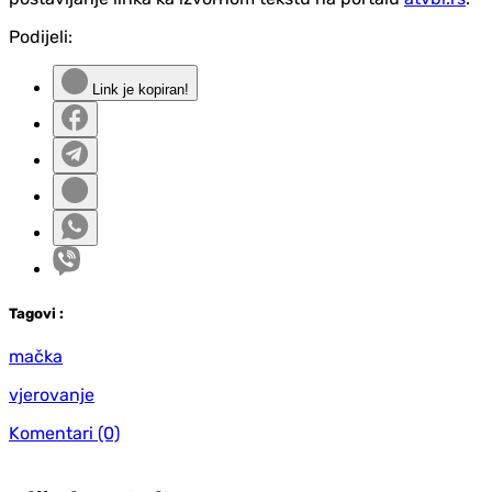
Podijeli:
Link je kopiran!
Tag
ovi
:
mačka
vjerovanje
Komentari
(0)