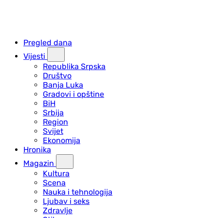
Pregled dana
Vijesti
Republika Srpska
Društvo
Banja Luka
Gradovi i opštine
BiH
Srbija
Region
Svijet
Ekonomija
Hronika
Magazin
Kultura
Scena
Nauka i tehnologija
Ljubav i seks
Zdravlje