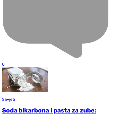
0
Savjeti
Soda bikarbona i pasta za zube: