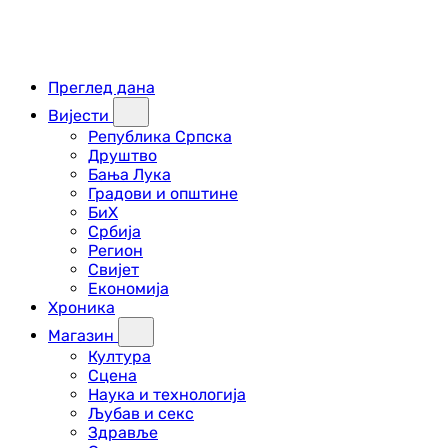
Преглед дана
Вијести
Република Српска
Друштво
Бања Лука
Градови и општине
БиХ
Србија
Регион
Свијет
Економија
Хроника
Магазин
Култура
Сцена
Наука и технологија
Љубав и секс
Здравље