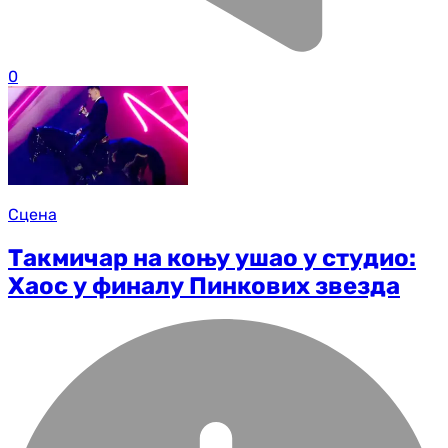
0
Сцена
Такмичар на коњу ушао у студио:
Хаос у финалу Пинкових звезда