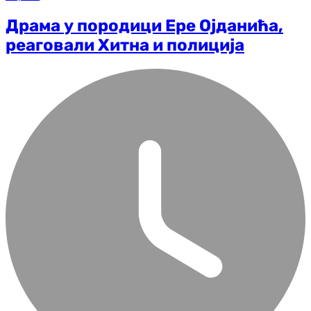
Драма у породици Ере Ојданића,
реаговали Хитна и полиција