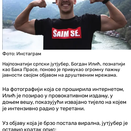
Фото:
Инстаграм
Најпознатији српски јутјубер, Богдан Илић, познатији
као Бака Прасе, поново је привукао огромну пажњу
јавности својом објавом на друштвеним мрежама.
На фотографији која се проширила интернетом,
Илић је позирао у провокативном издању, у
доњем вешу, показујући извајано тијело на којем
је интензивно радио у теретани.
Уз објаву која је брзо постала вирална, јутјубер је
оставио кратак опис: