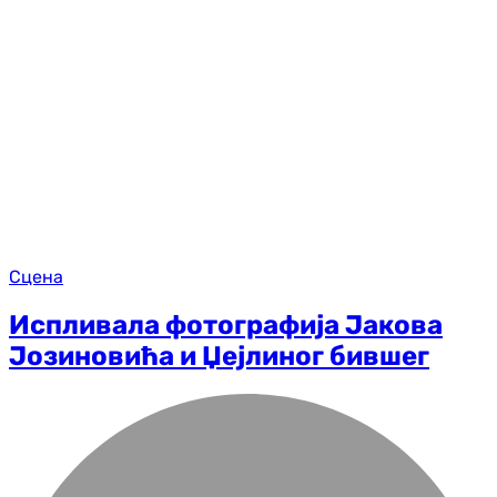
Сцена
Испливала фотографија Јакова
Јозиновића и Џејлиног бившег