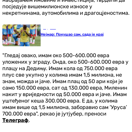
посједује вишемилионске износе у
некретнинама, аутомобилима и драгоцјеностима.
Фудбал
Нејмар: Покушао сам, сада је крај
"Гледај овако, имам око 500-600.000 евра
уложених у зграду. Онда, око 500-600.000 евра у
плацу на Дедињу. Имам кола од 750.000 евра
плус све укупно у колима имам 1,5 милиона, не
знам, можда и јаче. Имам плац од 50 ари који је
само 150.000 евра, сат од 130.000 евра, Миленин
накит у вриједности од 50.000 евра и јаче. Имам
уштеђеног кеша 300.000 евра. Е да, у колима
имам више од 1,5 милиона, заборавио сам ‘Уруса’
700.000 евра", рекао је јутјубер, преноси
Телеграф
.