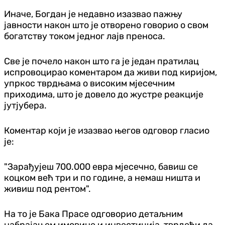
Иначе, Богдан је недавно изазвао пажњу
јавности након што је отворено говорио о свом
богатству током једног лајв преноса.
Све је почело након што га је један пратилац
испровоцирао коментаром да живи под киријом,
упркос тврдњама о високим мјесечним
приходима, што је довело до жустре реакције
јутјубера.
Коментар који је изазвао његов одговор гласио
је:
"Зарађујеш 700.000 евра мјесечно, бавиш се
коцком већ три и по године, а немаш ништа и
живиш под рентом".
На то је Бака Прасе одговорио детаљним
набрајањем имовине и инвестиција, тврдећи да