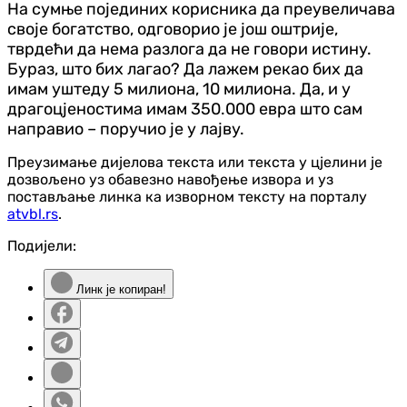
На сумње појединих корисника да преувеличава
своје богатство, одговорио је још оштрије,
тврдећи да нема разлога да не говори истину.
Бураз, што бих лагао? Да лажем рекао бих да
имам уштеду 5 милиона, 10 милиона. Да, и у
драгоцјеностима имам 350.000 евра што сам
направио – поручио је у лајву.
Преузимање дијелова текста или текста у цјелини је
дозвољено уз обавезно навођење извора и уз
постављање линка ка изворном тексту на порталу
atvbl.rs
.
Подијели:
Линк је копиран!