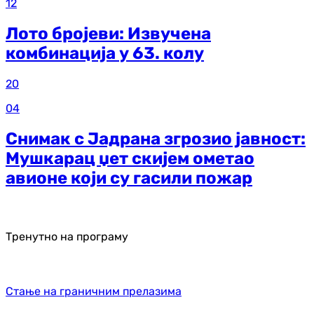
12
Лото бројеви: Извучена
комбинација у 63. колу
20
04
Снимак с Јадрана згрозио јавност:
Мушкарац џет скијем ометао
авионе који су гасили пожар
Тренутно на програму
Стање на граничним прелазима