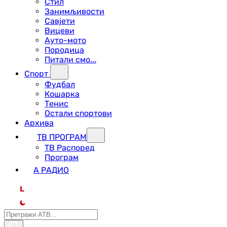
Стил
Занимљивости
Савјети
Вицеви
Ауто-мото
Породица
Питали смо...
Спорт
Фудбал
Кошарка
Тенис
Остали спортови
Архива
ТВ ПРОГРАМ
ТВ Распоред
Програм
А РАДИО
L