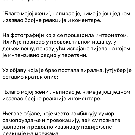
"Благо мојој жени", написао је, чиме је још једном
изазвао бројне реакције и коментаре.
На фотографији која се проширила интернетом,
Илић је позирао у провокативном издању, у
доњем вешу, показујући извајано тијело на којем
је интензивно радио у теретани.
Уз објаву која је брзо постала вирална, јутјубер је
оставио кратак опис:
"Благо мојој жени", написао је, чиме је још једном
изазвао бројне реакције и коментаре.
Његове објаве, које често комбинују хумор,
самопоуздање и провокацију, већ су познате
јавности и редовно изазивају подијељене
реакције на мрежама.