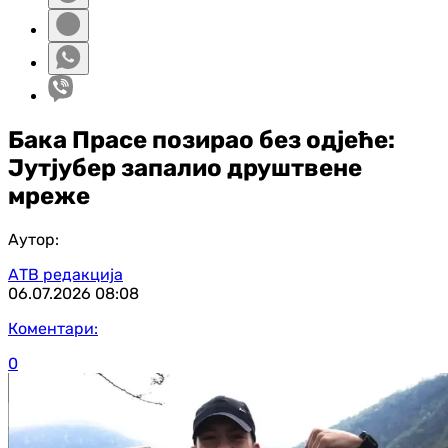
Бака Прасе позирао без одјеће:
Јутјубер запалио друштвене
мреже
Аутор:
АТВ редакција
06.07.2026
08:08
Коментари:
0