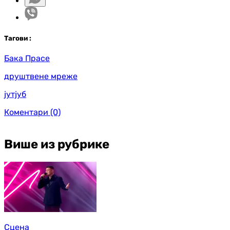
Таг
ови
:
Бака Прасе
друштвене мреже
јутјуб
Коментари
(0)
Више из рубрике
Сцена