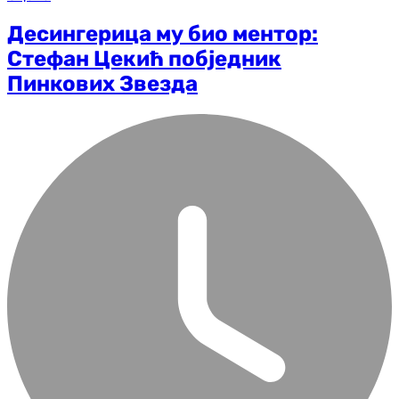
Десингерица му био ментор:
Стефан Цекић побједник
Пинкових Звезда