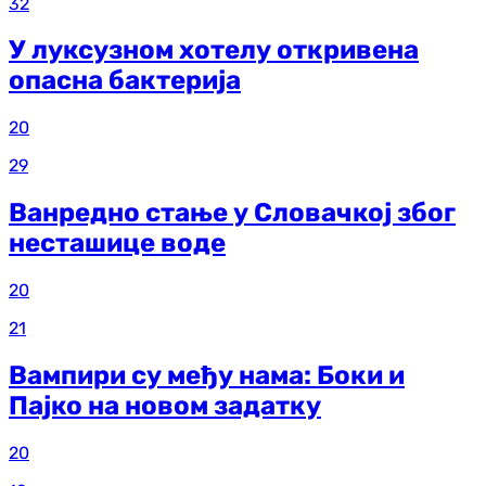
32
У луксузном хотелу откривена
опасна бактерија
20
29
Ванредно стање у Словачкој због
несташице воде
20
21
Вампири су међу нама: Боки и
Пајко на новом задатку
20