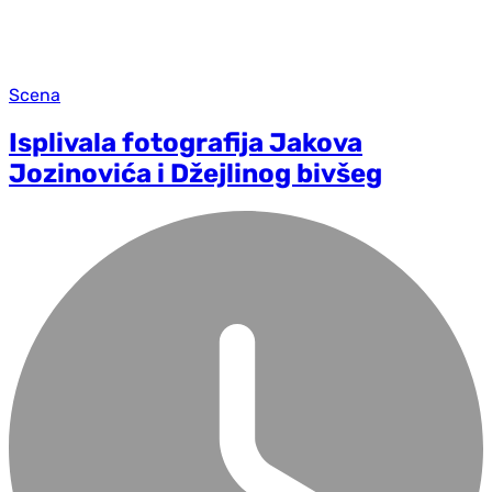
Scena
Isplivala fotografija Jakova
Jozinovića i Džejlinog bivšeg