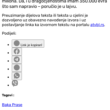
miliona. Da, i u dragocjenostima imam 350.000 evra
što sam napravio – poručio je u lajvu.
Preuzimanje dijelova teksta ili teksta u cjelini je
dozvoljeno uz obavezno navođenje izvora i uz
postavljanje linka ka izvornom tekstu na portalu
atvbl.rs
.
Podijeli:
Link je kopiran!
Tag
ovi
:
Baka Prase