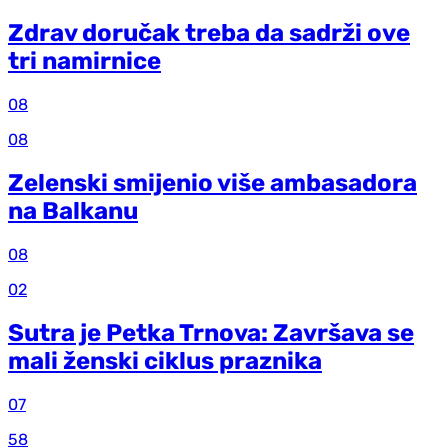
Zdrav doručak treba da sadrži ove
tri namirnice
08
08
Zelenski smijenio više ambasadora
na Balkanu
08
02
Sutra je Petka Trnova: Završava se
mali ženski ciklus praznika
07
58