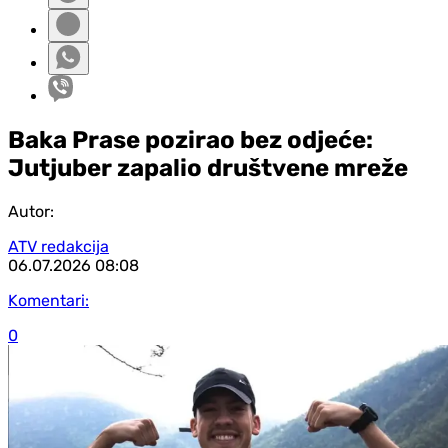
Baka Prase pozirao bez odjeće:
Jutjuber zapalio društvene mreže
Autor:
ATV redakcija
06.07.2026
08:08
Komentari:
0