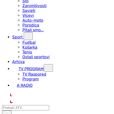
Stil
Zanimljivosti
Savjeti
Vicevi
Auto-moto
Porodica
Pitali smo...
Sport
Fudbal
Košarka
Tenis
Ostali sportovi
Arhiva
TV PROGRAM
ТV Raspored
Program
A RADIO
L