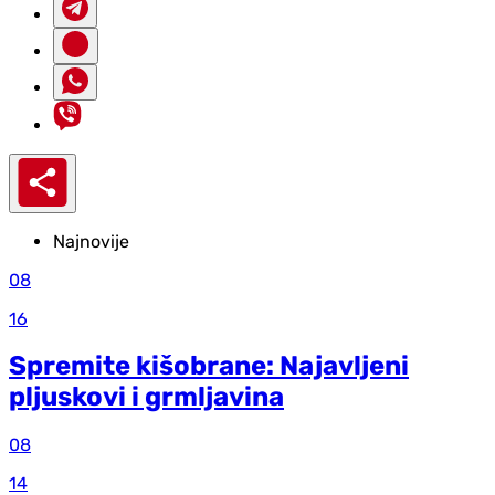
Najnovije
08
16
Spremite kišobrane: Najavljeni
pljuskovi i grmljavina
08
14