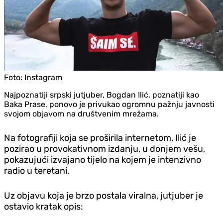
Foto:
Instagram
Najpoznatiji srpski jutjuber, Bogdan Ilić, poznatiji kao
Baka Prase, ponovo je privukao ogromnu pažnju javnosti
svojom objavom na društvenim mrežama.
Na fotografiji koja se proširila internetom, Ilić je
pozirao u provokativnom izdanju, u donjem vešu,
pokazujući izvajano tijelo na kojem je intenzivno
radio u teretani.
Uz objavu koja je brzo postala viralna, jutjuber je
ostavio kratak opis: