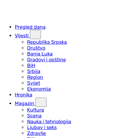
Pregled dana
Vijesti
Republika Srpska
Društvo
Banja Luka
Gradovi i opštine
BiH
Srbija
Region
Svijet
Ekonomija
Hronika
Magazin
Kultura
Scena
Nauka i tehnologija
Ljubav i seks
Zdravlje