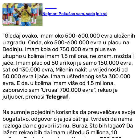
Fudbal
Nejmar: Pokušao sam, sada je kraj
"Gledaj ovako, imam oko 500-600.000 evra uloženih
u zgradu. Onda, oko 500-600.000 evra u placu na
Dedinju. Imam kola od 750.000 evra plus sve
ukupno u kolima imam 1,5 miliona, ne znam, možda i
jače. Imam plac od 50 ari koji je samo 150.000 evra,
sat od 130.000 evra, Milenin nakit u vrijednosti od
50.000 evra i jače. Imam ušteđenog keša 300.000
evra. E da, u kolima imam više od 1,5 miliona,
zaboravio sam ‘Urusa’ 700.000 evra", rekao je
jutjuber, prenosi
Telegraf
.
Na sumnje pojedinih korisnika da preuveličava svoje
bogatstvo, odgovorio je još oštrije, tvrdeći da nema
razloga da ne govori istinu. Buraz, što bih lagao? Da
lažem rekao bih da imam uštedu 5 miliona, 10