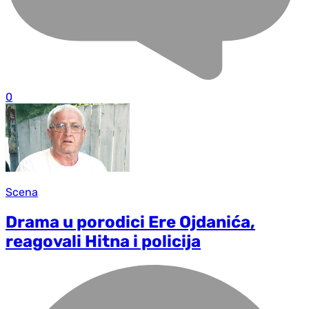
0
Scena
Drama u porodici Ere Ojdanića,
reagovali Hitna i policija