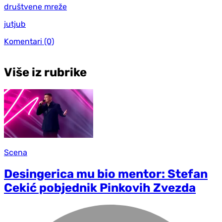
društvene mreže
jutjub
Komentari
(0)
Više iz rubrike
Scena
Desingerica mu bio mentor: Stefan
Cekić pobjednik Pinkovih Zvezda