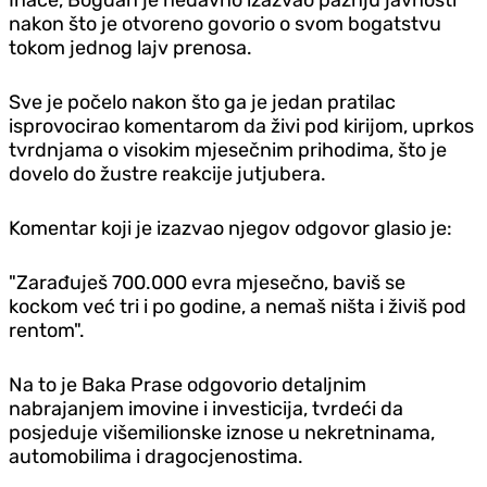
nakon što je otvoreno govorio o svom bogatstvu
tokom jednog lajv prenosa.
Sve je počelo nakon što ga je jedan pratilac
isprovocirao komentarom da živi pod kirijom, uprkos
tvrdnjama o visokim mjesečnim prihodima, što je
dovelo do žustre reakcije jutjubera.
Komentar koji je izazvao njegov odgovor glasio je:
"Zarađuješ 700.000 evra mjesečno, baviš se
kockom već tri i po godine, a nemaš ništa i živiš pod
rentom".
Na to je Baka Prase odgovorio detaljnim
nabrajanjem imovine i investicija, tvrdeći da
posjeduje višemilionske iznose u nekretninama,
automobilima i dragocjenostima.