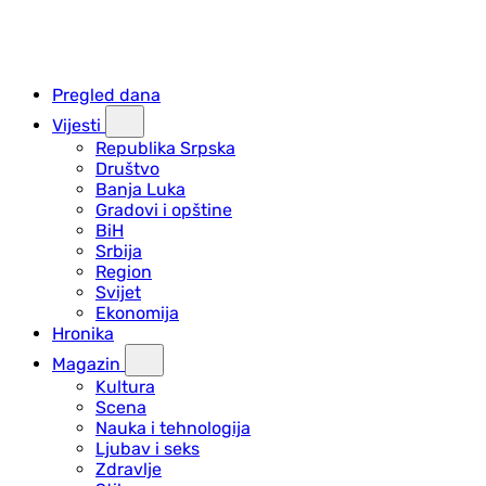
Pregled dana
Vijesti
Republika Srpska
Društvo
Banja Luka
Gradovi i opštine
BiH
Srbija
Region
Svijet
Ekonomija
Hronika
Magazin
Kultura
Scena
Nauka i tehnologija
Ljubav i seks
Zdravlje