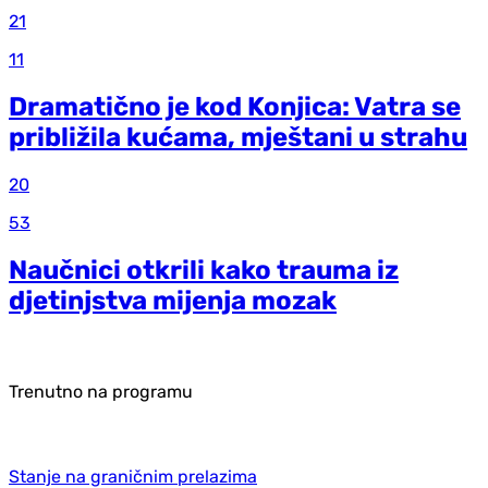
21
11
Dramatično je kod Konjica: Vatra se
približila kućama, mještani u strahu
20
53
Naučnici otkrili kako trauma iz
d‌jetinjstva mijenja mozak
Trenutno na programu
Stanje na graničnim prelazima