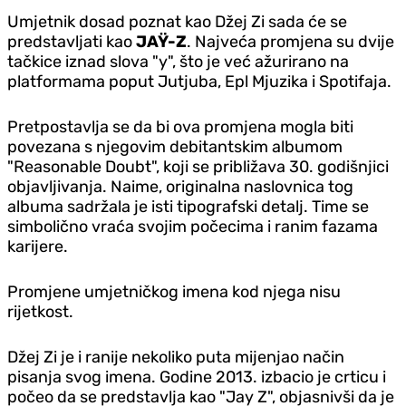
Umjetnik dosad poznat kao Džej Zi sada će se
predstavljati kao
JAŸ-Z
. Najveća promjena su dvije
tačkice iznad slova "y", što je već ažurirano na
platformama poput Jutjuba, Epl Mjuzika i Spotifaja.
Pretpostavlja se da bi ova promjena mogla biti
povezana s njegovim debitantskim albumom
"Reasonable Doubt", koji se približava 30. godišnjici
objavljivanja. Naime, originalna naslovnica tog
albuma sadržala je isti tipografski detalj. Time se
simbolično vraća svojim počecima i ranim fazama
karijere.
Promjene umjetničkog imena kod njega nisu
rijetkost.
Džej Zi je i ranije nekoliko puta mijenjao način
pisanja svog imena. Godine 2013. izbacio je crticu i
počeo da se predstavlja kao "Jay Z", objasnivši da je