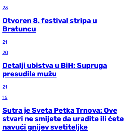
23
Otvoren 8. festival stripa u
Bratuncu
21
20
Detalji ubistva u BiH: Supruga
presudila mužu
21
16
Sutra je Sveta Petka Trnova: Ove
stvari ne smijete da uradite ili ćete
navući gnijev svetiteljke