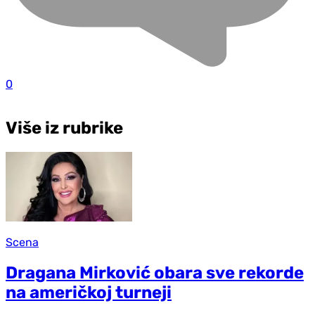
0
Više iz rubrike
Scena
Dragana Mirković obara sve rekorde
na američkoj turneji