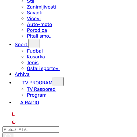
Stil
Zanimljivosti
Savjeti
Vicevi
Auto-moto
Porodica
Pitali smo...
Sport
Fudbal
Košarka
Tenis
Ostali sportovi
Arhiva
TV PROGRAM
ТV Raspored
Program
A RADIO
L