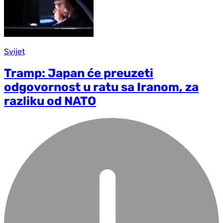
Svijet
Tramp: Japan će preuzeti
odgovornost u ratu sa Iranom, za
razliku od NATO