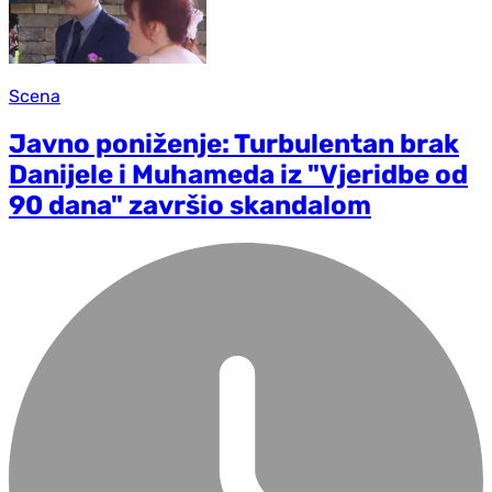
Scena
Javno poniženje: Turbulentan brak
Danijele i Muhameda iz "Vjeridbe od
90 dana" završio skandalom