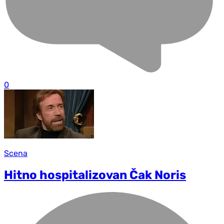
0
Scena
Hitno hospitalizovan Čak Noris