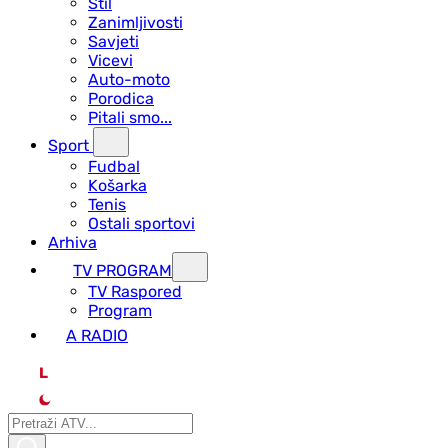
Stil
Zanimljivosti
Savjeti
Vicevi
Auto-moto
Porodica
Pitali smo...
Sport
Fudbal
Košarka
Tenis
Ostali sportovi
Arhiva
TV PROGRAM
ТV Raspored
Program
A RADIO
L