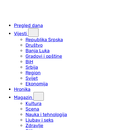
Pregled dana
Vijesti
Republika Srpska
Društvo
Banja Luka
Gradovi i opštine
BiH
Srbija
Region
Svijet
Ekonomija
Hronika
Magazin
Kultura
Scena
Nauka i tehnologija
Ljubav i seks
Zdravlje