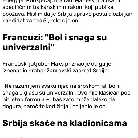
energije. Podsjećaju na rani Maneskin, ali sa tim
specifičnim balkanskim mrakom koji publika
obožava. Mislim da je Srbija upravo postala ozbiljan
kandidat za top 5", rekao je on.
Francuzi: "Bol i snaga su
univerzalni"
Francuski jutjuber Maks priznao je da ga je
iznenadio hrabar žanrovski zaokret Srbije.
"Ne razumijem svaku riječ na srpskom, ali bol i
snaga u glasu su univerzalni. Ovo nije klasičan pop
niti etno formula – i baš zato može daleko da
dogura, naročito kod žirija", ocijenio je on.
Srbija skače na kladionicama