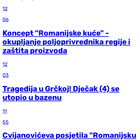
12
06
Koncept "Romanijske kuće" -
okupljanje poljoprivrednika regije i
zaštita proizvoda
12
03
Tragedija u Grčkoj! Dječak (4) se
utopio u bazenu
11
55
Cvijanovićeva posjetila "Romanijsku