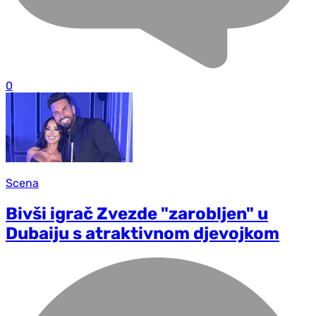
0
Scena
Bivši igrač Zvezde "zarobljen" u
Dubaiju s atraktivnom d‌jevojkom