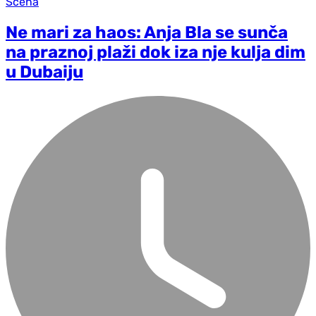
Scena
Ne mari za haos: Anja Bla se sunča
na praznoj plaži dok iza nje kulja dim
u Dubaiju