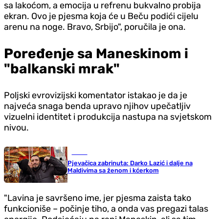
sa lakoćom, a emocija u refrenu bukvalno probija
ekran. Ovo je pjesma koja će u Beču podići cijelu
arenu na noge. Bravo, Srbijo", poručila je ona.
Poređenje sa Maneskinom i
"balkanski mrak"
Poljski evrovizijski komentator istakao je da je
najveća snaga benda upravo njihov upečatljiv
vizuelni identitet i produkcija nastupa na svjetskom
nivou.
Scena
Pjevačica zabrinuta: Darko Lazić i dalje na
Maldivima sa ženom i kćerkom
"Lavina je savršeno ime, jer pjesma zaista tako
funkcioniše – počinje tiho, a onda vas pregazi talas