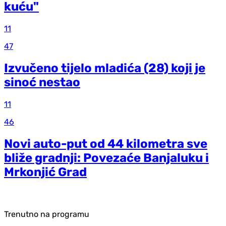
kuću"
11
47
Izvučeno tijelo mladića (28) koji je
sinoć nestao
11
46
Novi auto-put od 44 kilometra sve
bliže gradnji: Povezaće Banjaluku i
Mrkonjić Grad
Trenutno na programu