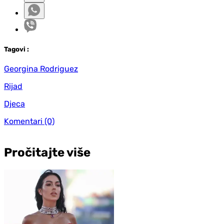
Tag
ovi
:
Georgina Rodriguez
Rijad
Djeca
Komentari
(0)
Pročitajte više