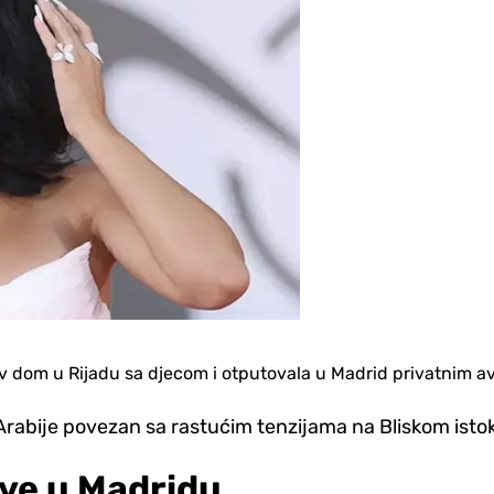
ov dom u Rijadu sa djecom i otputovala u Madrid privatnim a
 Arabije povezan sa rastućim tenzijama na Bliskom isto
rkve u Madridu