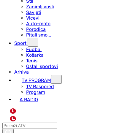
Stil
Zanimljivosti
Savjeti
Vicevi
Auto-moto
Porodica
Pitali smo...
Sport
Fudbal
Košarka
Tenis
Ostali sportovi
Arhiva
TV PROGRAM
ТV Raspored
Program
A RADIO
L