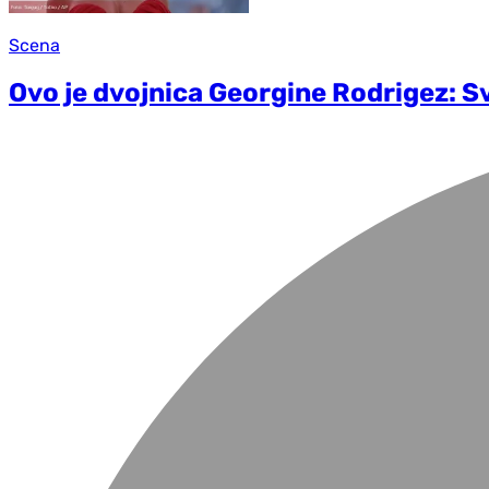
Scena
Ovo je dvojnica Georgine Rodrigez: Svi