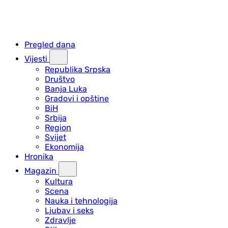
Pregled dana
Vijesti
Republika Srpska
Društvo
Banja Luka
Gradovi i opštine
BiH
Srbija
Region
Svijet
Ekonomija
Hronika
Magazin
Kultura
Scena
Nauka i tehnologija
Ljubav i seks
Zdravlje