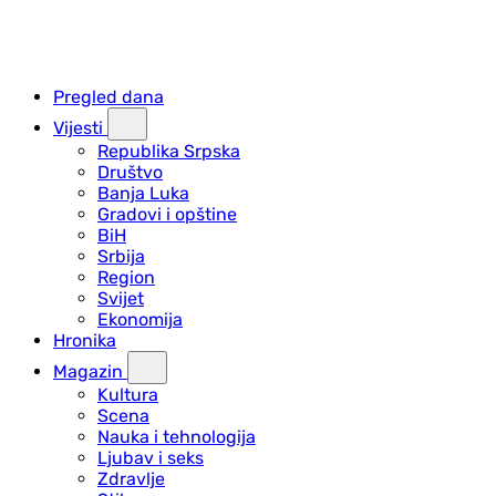
Pregled dana
Vijesti
Republika Srpska
Društvo
Banja Luka
Gradovi i opštine
BiH
Srbija
Region
Svijet
Ekonomija
Hronika
Magazin
Kultura
Scena
Nauka i tehnologija
Ljubav i seks
Zdravlje