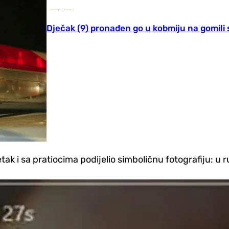
Svijet
Dječak (9) pronađen go u kobmiju na gomili
k i sa pratiocima podijelio simboličnu fotografiju: u r