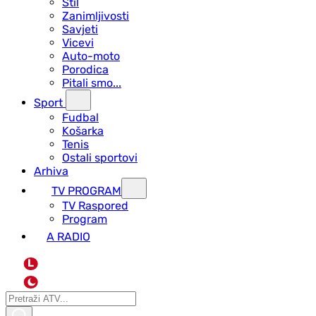
Stil
Zanimljivosti
Savjeti
Vicevi
Auto-moto
Porodica
Pitali smo...
Sport
Fudbal
Košarka
Tenis
Ostali sportovi
Arhiva
TV PROGRAM
ТV Raspored
Program
A RADIO
L