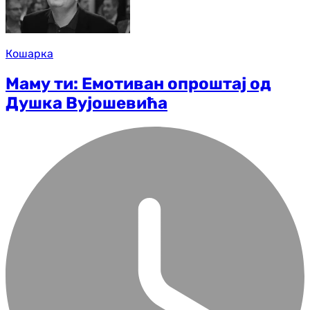
Кошарка
Маму ти: Емотиван опроштај од
Душка Вујошевића