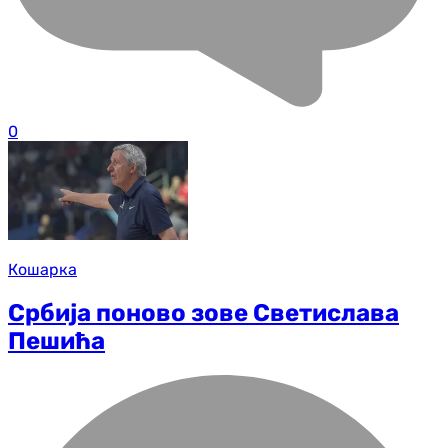
0
Кошарка
Србија поново зове Светислава
Пешића