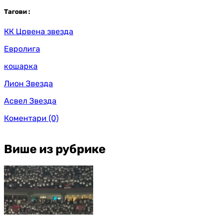
Таг
ови
:
КК Црвена звезда
Евролига
кошарка
Лион Звезда
Асвел Звезда
Коментари
(0)
Више из рубрике