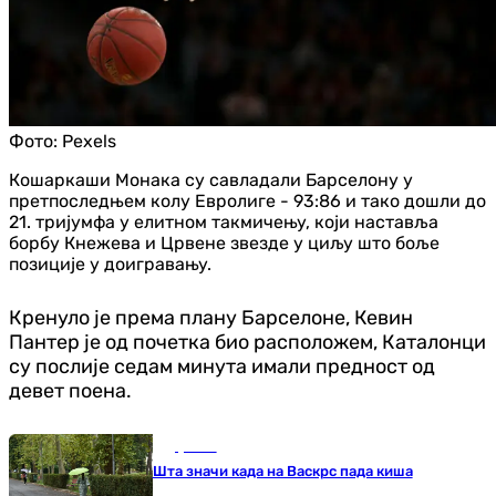
Фото:
Pexels
Кошаркаши Монака су савладали Барселону у
претпоследњем колу Евролиге - 93:86 и тако дошли до
21. тријумфа у елитном такмичењу, који наставља
борбу Кнежева и Црвене звезде у циљу што боље
позиције у доигравању.
Кренуло је према плану Барселоне, Кевин
Пантер је од почетка био расположем, Каталонци
су послије седам минута имали предност од
девет поена.
Друштво
Шта значи када на Васкрс пада киша