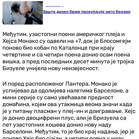
Економија
Зашто дизел брже поскупљује него бензин
Међутим, узастопни поени америчког плеја и
Хејса Монако су одвели на +7, док је Блосомгејм
поново био кобан по Каталонце при крају
четвртине и са четири поена донио осам поена
вишка, а пред посљедњих десет минута је тројка
Бизуеле унијела нову неизвјесност.
И поред расположеног Пантера, Монако је
успијевао да одолијева налетима Барселоне, а
мини серије су само увећавале предност
домаћина, којем ова утакмица веома значи када
је у питању пласман у плеј-ин и доигравање. Хејс
је донио двоцифрени плус, али је Бризуела са
пет узастопних кошева донио нову наду
Барселони. Међутим, то је био крај надања, јер је
поново Хејс био сјајан, а четири поена у низу