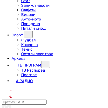
Стил
Занимљивости
Савјети
Вицеви
Ауто-мото
Породица
Питали смо...
Спорт
Фудбал
Кошарка
Тенис
Остали спортови
Архива
ТВ ПРОГРАМ
ТВ Распоред
Програм
А РАДИО
L