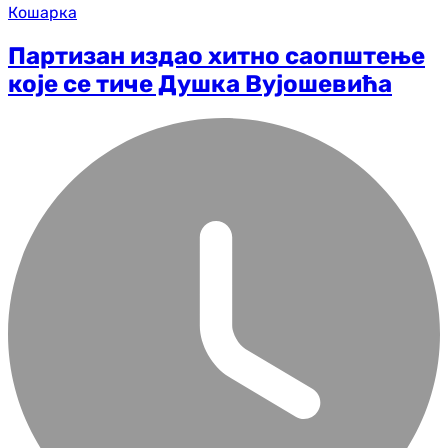
Кошарка
Партизан издао хитно саопштење
које се тиче Душка Вујошевића