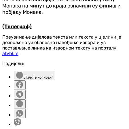
Монака на минут до краја означили су финиш и
побједу Монака.
(Телеграф)
Преузимање дијелова текста или текста у цјелини је
дозвољено уз обавезно навођење извора и уз
постављање линка ка изворном тексту на порталу
atvbl.rs
.
Подијели:
Линк је копиран!