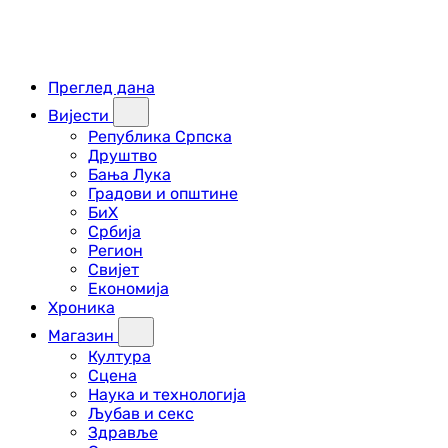
Преглед дана
Вијести
Република Српска
Друштво
Бања Лука
Градови и општине
БиХ
Србија
Регион
Свијет
Економија
Хроника
Магазин
Култура
Сцена
Наука и технологија
Љубав и секс
Здравље