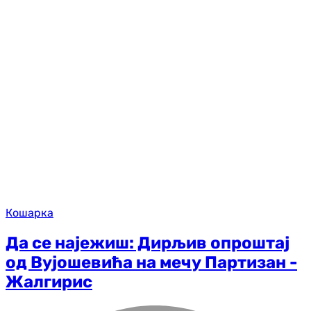
Кошарка
Да се најежиш: Дирљив опроштај
од Вујошевића на мечу Партизан -
Жалгирис