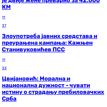
је двије жене преварио за 42.000
КМ
11
37
Злоупотреба јавних средстава и
преурањена кампања: Кажњен
Станивуковићев ПСС
11
33
Цвијановић: Морална и
национална дужност - чувати
истину о страдању пребиловачких
Срба