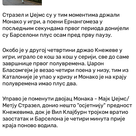
Стразел и Џејмс су у тим моментима држали
Монако у игри, а поени Ернангомеза у
посљедњим секундама првог периода донијели
су Барселони плус осам пред прву паузу.
Окобо је у другој четвртини држао Кнежеве у
игри, играло се кош за кош у серији, све до саме
завршнице првог полувремена. Џарон
Бласомгејм је везао четири поена у низу, тим из
Каталоније је упао у кризу и Монако је на крају
полувремена имао плус два.
Управо је поменути двојац Монака - Мајк Џејмс/
Метју Стразел, донио нешто "осјетнију" предност
Кнежевима, док је Вил Клајбурн тројком вратио
заостатак и Барселона је четири минута прије
краја поново водила.