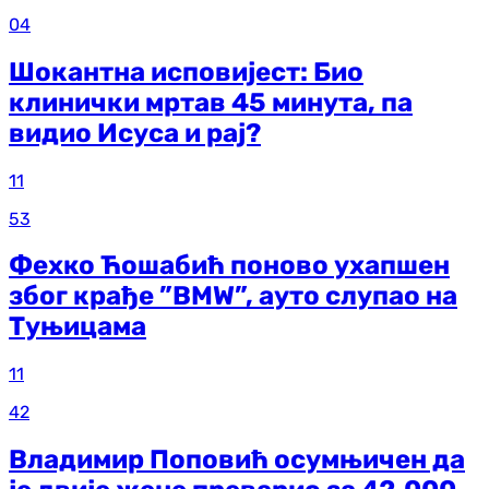
04
Шокантна исповијест: Био
клинички мртав 45 минута, па
видио Исуса и рај?
11
53
Фехко Ћошабић поново ухапшен
због крађе ”BMW”, ауто слупао на
Туњицама
11
42
Владимир Поповић осумњичен да