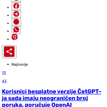
Najnovije
13
43
Korisnici besplatne verzije ČetGPT-
ja sada imaju neograničen broj
poruka, poručuje OpenAI