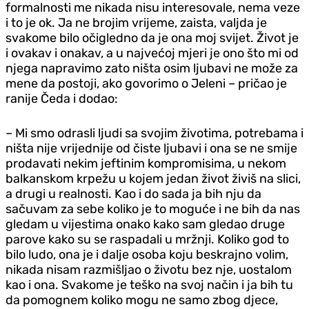
formalnosti me nikada nisu interesovale, nema veze
i to je ok. Ja ne brojim vrijeme, zaista, valjda je
svakome bilo očigledno da je ona moj svijet. Život je
i ovakav i onakav, a u najvećoj mjeri je ono što mi od
njega napravimo zato ništa osim ljubavi ne može za
mene da postoji, ako govorimo o Jeleni – pričao je
ranije Čeda i dodao:
– Mi smo odrasli ljudi sa svojim životima, potrebama i
ništa nije vrijednije od čiste ljubavi i ona se ne smije
prodavati nekim jeftinim kompromisima, u nekom
balkanskom krpežu u kojem jedan život živiš na slici,
a drugi u realnosti. Kao i do sada ja bih nju da
sačuvam za sebe koliko je to moguće i ne bih da nas
gledam u vijestima onako kako sam gledao druge
parove kako su se raspadali u mržnji. Koliko god to
bilo ludo, ona je i dalje osoba koju beskrajno volim,
nikada nisam razmišljao o životu bez nje, uostalom
kao i ona. Svakome je teško na svoj način i ja bih tu
da pomognem koliko mogu ne samo zbog d‌jece,