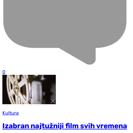
0
Kultura
Izabran najtužniji film svih vremena