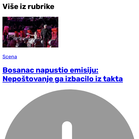
Više iz rubrike
Scena
Bosanac napustio emisiju:
Nepoštovanje ga izbacilo iz takta