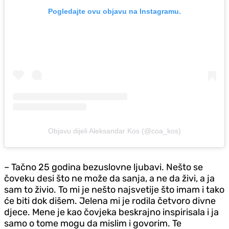
Pogledajte ovu objavu na Instagramu.
Objavu dijeli Aleksandar Kos (@coa_kos)
– Tačno 25 godina bezuslovne ljubavi. Nešto se
čoveku desi što ne može da sanja, a ne da živi, a ja
sam to živio. To mi je nešto najsvetije što imam i tako
će biti dok dišem. Jelena mi je rodila četvoro divne
d‌jece. Mene je kao čovjeka beskrajno inspirisala i ja
samo o tome mogu da mislim i govorim. Te