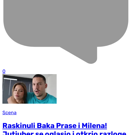
0
Scena
Raskinuli Baka Prase i Milena!
Jutjuber se oglasio i otkrio razloge