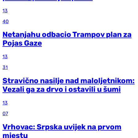
13
40
Netanjahu odbacio Trampov plan za
Pojas Gaze
13
31
Stravično nasilje nad maloljetnikom:
Vezali ga za drvo i ostavili u šumi
13
07
Vrhovac: Srpska uvijek na prvom
mjestu