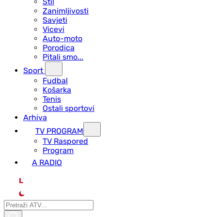
Stil
Zanimljivosti
Savjeti
Vicevi
Auto-moto
Porodica
Pitali smo...
Sport
Fudbal
Košarka
Tenis
Ostali sportovi
Arhiva
TV PROGRAM
ТV Raspored
Program
A RADIO
L