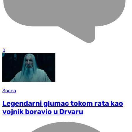
0
Scena
Legendarni glumac tokom rata kao
vojnik boravio u Drvaru