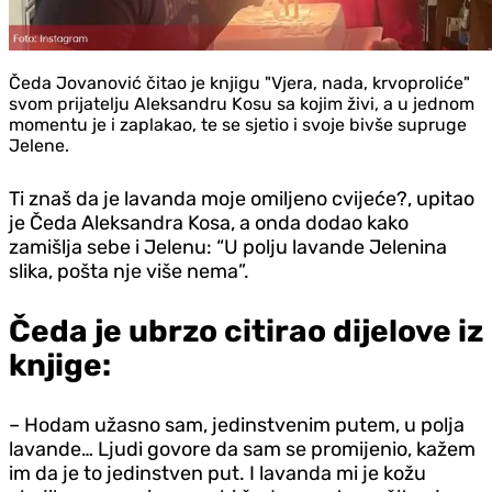
Čeda Jovanović čitao je knjigu "Vjera, nada, krvoproliće"
svom prijatelju Aleksandru Kosu sa kojim živi, a u jednom
momentu je i zaplakao, te se sjetio i svoje bivše supruge
Jelene.
Ti znaš da je lavanda moje omiljeno cvijeće?, upitao
je Čeda Aleksandra Kosa, a onda dodao kako
zamišlja sebe i Jelenu: “U polju lavande Jelenina
slika, pošta nje više nema”.
Čeda je ubrzo citirao dijelove iz
knjige:
– Hodam užasno sam, jedinstvenim putem, u polja
lavande… Ljudi govore da sam se promijenio, kažem
im da je to jedinstven put. I lavanda mi je kožu