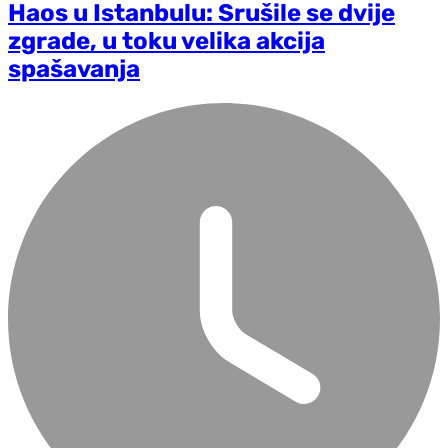
Haos u Istanbulu: Srušile se dvije
zgrade, u toku velika akcija
spašavanja