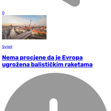
0
Svijet
Nema procjene da je Evropa
ugrožena balističkim raketama