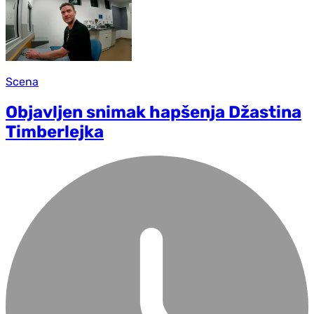
Scena
Objavljen snimak hapšenja Džastina
Timberlejka