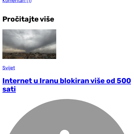
Komentari
(1)
Pročitajte više
Svijet
Internet u Iranu blokiran više od 500
sati