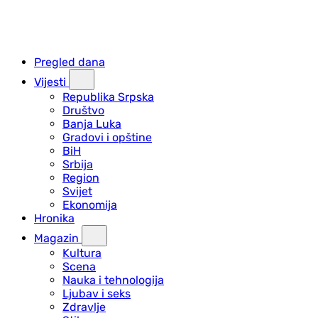
Pregled dana
Vijesti
Republika Srpska
Društvo
Banja Luka
Gradovi i opštine
BiH
Srbija
Region
Svijet
Ekonomija
Hronika
Magazin
Kultura
Scena
Nauka i tehnologija
Ljubav i seks
Zdravlje