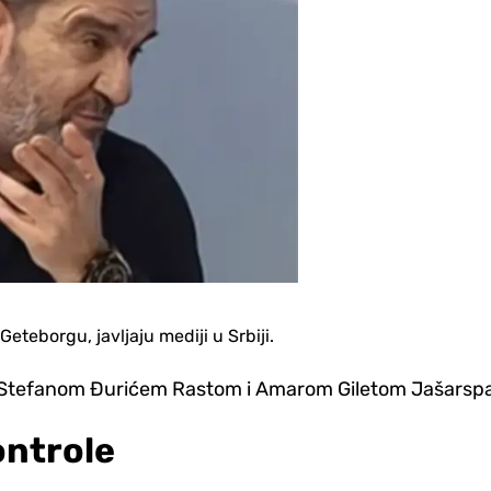
eteborgu, javljaju mediji u Srbiji.
sa Stefanom Đurićem Rastom i Amarom Giletom Jašarsp
ontrole