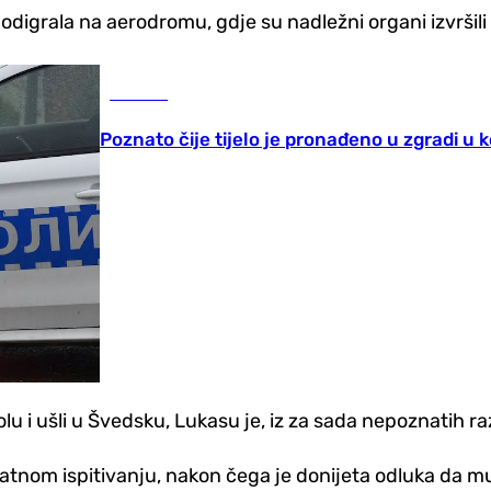
se odigrala na aerodromu, gdje su nadležni organi izvršili
Hronika
Poznato čije tijelo je pronađeno u zgradi u ko
lu i ušli u Švedsku, Lukasu je, iz za sada nepoznatih r
datnom ispitivanju, nakon čega je donijeta odluka da mu