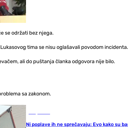
 će se održati bez njega.
z Lukasovog tima se nisu oglašavali povodom incidenta
evačem, ali do puštanja članka odgovora nije bilo.
 problema sa zakonom.
Banja Luka
Ni poplave ih ne sprečavaju: Evo kako su ban