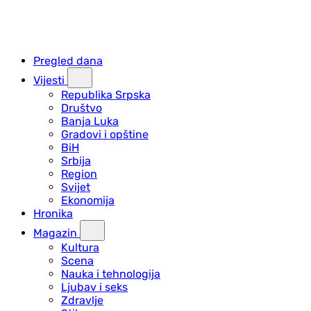
Pregled dana
Vijesti
Republika Srpska
Društvo
Banja Luka
Gradovi i opštine
BiH
Srbija
Region
Svijet
Ekonomija
Hronika
Magazin
Kultura
Scena
Nauka i tehnologija
Ljubav i seks
Zdravlje