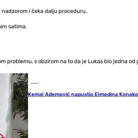
d nadzorom i čeka dalju proceduru.
nim satima.
om problemu, s obzirom na to da je Lukas bio jedna od g
BiH
Kemal Ademović napustio Elmedina Konako