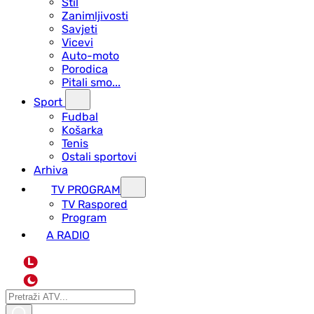
Stil
Zanimljivosti
Savjeti
Vicevi
Auto-moto
Porodica
Pitali smo...
Sport
Fudbal
Košarka
Tenis
Ostali sportovi
Arhiva
TV PROGRAM
ТV Raspored
Program
A RADIO
L