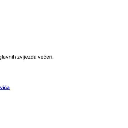
lavnih zvijezda večeri.
vića