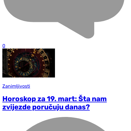
0
Zanimljivosti
Horoskop za 19. mart: Šta nam
zvijezde poručuju danas?