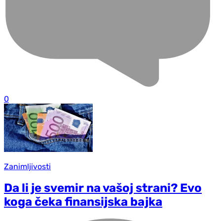
0
Zanimljivosti
Da li je svemir na vašoj strani? Evo
koga čeka finansijska bajka