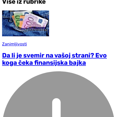
Više iz rubrike
Zanimljivosti
Da li je svemir na vašoj strani? Evo
koga čeka finansijska bajka