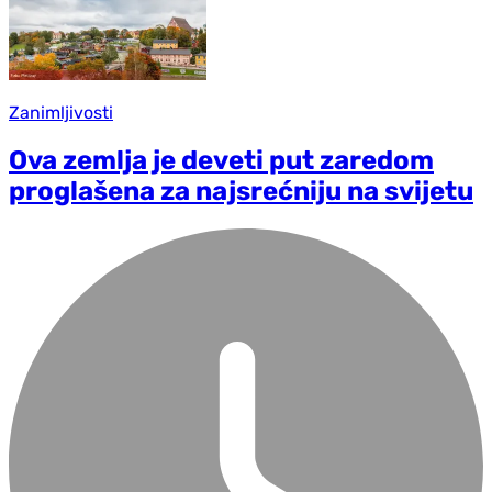
Zanimljivosti
Ova zemlja je deveti put zaredom
proglašena za najsrećniju na svijetu