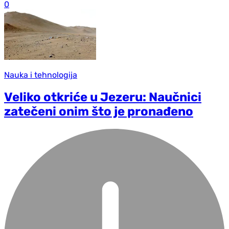
0
Nauka i tehnologija
Veliko otkriće u Jezeru: Naučnici
zatečeni onim što je pronađeno