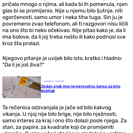
pričala mnogo o njima, ali kada bi ih pomenula, njen
glas bi se promijenio. Nije u njemu bilo ljutnje, niti
ogorčenosti, samo umor i neka tiha tuga. Sin ju je
povremeno zvao telefonom, ali ti razgovori nisu ličili
na ono što bi neko očekivao. Nije pitao kako je, da li
ima bolove, da li joj treba nešto ili kako podnosi sve
kroz šta prolazi.
Njegovo pitanje je uvijek bilo isto, kratko i hladno:
"Da li je još živa?"
Zanimljivosti
Jedan znak ima nevjerovatnu šansu za loto
dobitak
Ta rečenica odzvanjala je jače od bilo kakvog
vikanja. U njoj nije bilo brige, nije bilo nježnosti,
samo interes za kraj i ono što dolazi posle njega. Za
stan, za papire, za kvadrate koji će promijeniti