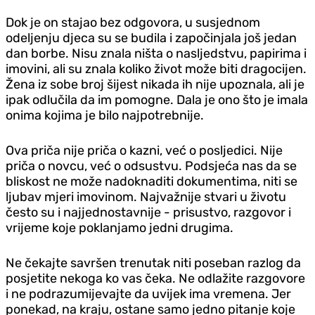
Dok je on stajao bez odgovora, u susjednom
odeljenju djeca su se budila i započinjala još jedan
dan borbe. Nisu znala ništa o nasljedstvu, papirima i
imovini, ali su znala koliko život može biti dragocijen.
Žena iz sobe broj šijest nikada ih nije upoznala, ali je
ipak odlučila da im pomogne. Dala je ono što je imala
onima kojima je bilo najpotrebnije.
Ova priča nije priča o kazni, već o posljedici. Nije
priča o novcu, već o odsustvu. Podsjeća nas da se
bliskost ne može nadoknaditi dokumentima, niti se
ljubav mjeri imovinom. Najvažnije stvari u životu
često su i najjednostavnije - prisustvo, razgovor i
vrijeme koje poklanjamo jedni drugima.
Ne čekajte savršen trenutak niti poseban razlog da
posjetite nekoga ko vas čeka. Ne odlažite razgovore
i ne podrazumijevajte da uvijek ima vremena. Jer
ponekad, na kraju, ostane samo jedno pitanje koje