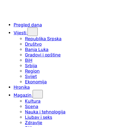
Pregled dana
Vijesti
Republika Srpska
Društvo
Banja Luka
Gradovi i opštine
BiH
Srbija
Region
Svijet
Ekonomija
Hronika
Magazin
Kultura
Scena
Nauka i tehnologija
Ljubav i seks
Zdravlje