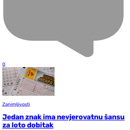
0
Zanimljivosti
Jedan znak ima nevjerovatnu šansu
za loto dobitak