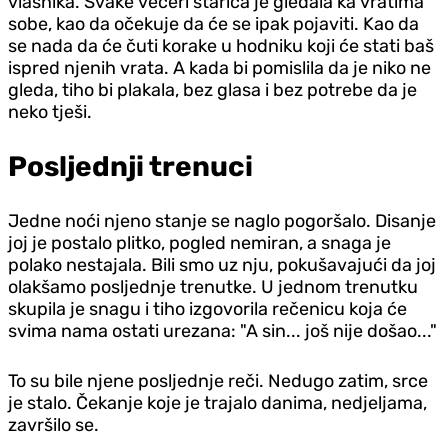
vlasnika. Svake večeri starica je gledala ka vratima
sobe, kao da očekuje da će se ipak pojaviti. Kao da
se nada da će čuti korake u hodniku koji će stati baš
ispred njenih vrata. A kada bi pomislila da je niko ne
gleda, tiho bi plakala, bez glasa i bez potrebe da je
neko tješi.
Posljednji trenuci
Jedne noći njeno stanje se naglo pogoršalo. Disanje
joj je postalo plitko, pogled nemiran, a snaga je
polako nestajala. Bili smo uz nju, pokušavajući da joj
olakšamo posljednje trenutke. U jednom trenutku
skupila je snagu i tiho izgovorila rečenicu koja će
svima nama ostati urezana: "A sin... još nije došao..."
To su bile njene posljednje reči. Nedugo zatim, srce
je stalo. Čekanje koje je trajalo danima, nedjeljama,
završilo se.