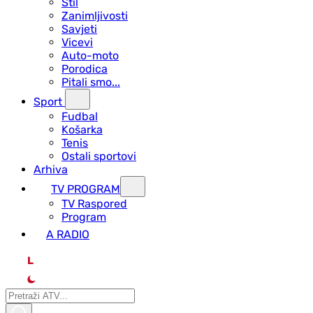
Stil
Zanimljivosti
Savjeti
Vicevi
Auto-moto
Porodica
Pitali smo...
Sport
Fudbal
Košarka
Tenis
Ostali sportovi
Arhiva
TV PROGRAM
ТV Raspored
Program
A RADIO
L