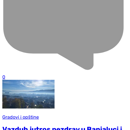
0
Gradovi i opštine
Vazduh jutros nezdrav u Banjaluci i