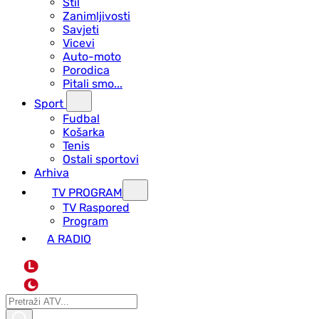
Stil
Zanimljivosti
Savjeti
Vicevi
Auto-moto
Porodica
Pitali smo...
Sport
Fudbal
Košarka
Tenis
Ostali sportovi
Arhiva
TV PROGRAM
ТV Raspored
Program
A RADIO
L