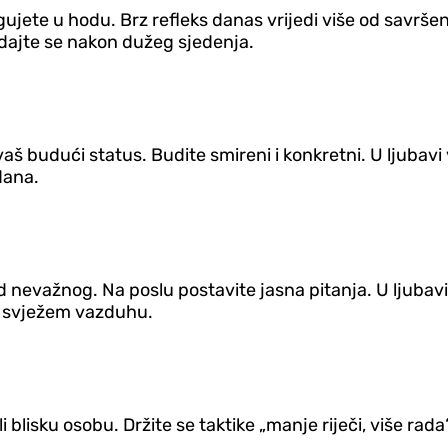
agujete u hodu. Brz refleks danas vrijedi više od savr
dajte se nakon dužeg sjedenja.
aš budući status. Budite smireni i konkretni. U ljubav
dana.
d nevažnog. Na poslu postavite jasna pitanja. U ljubavi
a svježem vazduhu.
li blisku osobu. Držite se taktike „manje riječi, više rad