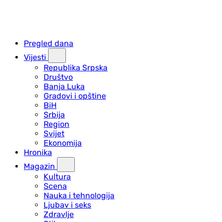
Pregled dana
Vijesti
Republika Srpska
Društvo
Banja Luka
Gradovi i opštine
BiH
Srbija
Region
Svijet
Ekonomija
Hronika
Magazin
Kultura
Scena
Nauka i tehnologija
Ljubav i seks
Zdravlje