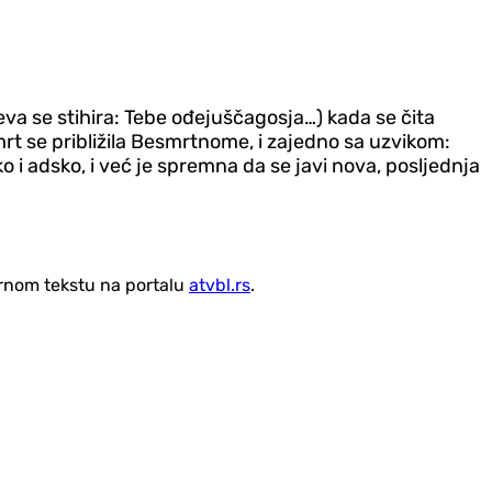
eva se stihira: Tebe ođejuščagosja…) kada se čita
mrt se približila Besmrtnome, i zajedno sa uzvikom:
o i adsko, i već je spremna da se javi nova, posljednja
vornom tekstu na portalu
atvbl.rs
.