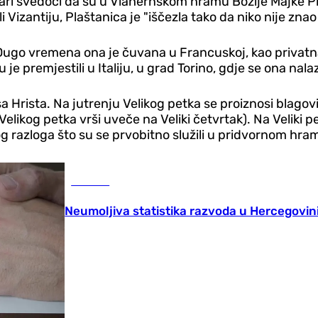
lari svedoči da su u Vlahernskom hramu Božije Majke Pl
li Vizantiju, Plaštanica je "iščezla tako da niko nije znao
. Dugo vremena ona je čuvana u Francuskoj, kao privatna 
u je premjestili u Italiju, u grad Torino, gdje se ona na
Hrista. Na jutrenju Velikog petka se proiznosi blagovij
likog petka vrši uveče na Veliki četvrtak). Na Veliki pet
ostog razloga što su se prvobitno služili u pridvornom h
Društvo
Neumoljiva statistika razvoda u Hercegovin