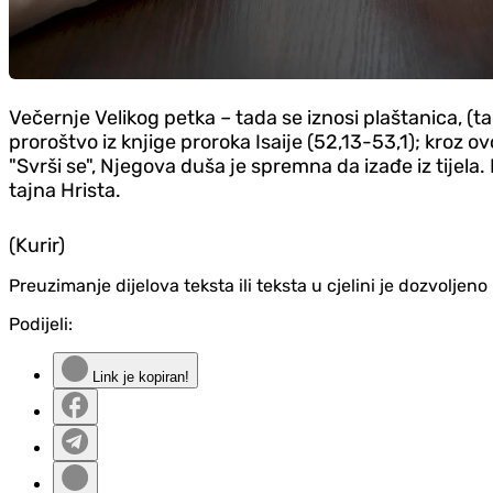
Večernje Velikog petka – tada se iznosi plaštanica, (t
proroštvo iz knjige proroka Isaije (52,13-53,1); kroz 
"Svrši se", Njegova duša je spremna da izađe iz tijela
tajna Hrista.
(Kurir)
Preuzimanje dijelova teksta ili teksta u cjelini je dozvolje
Podijeli:
Link je kopiran!