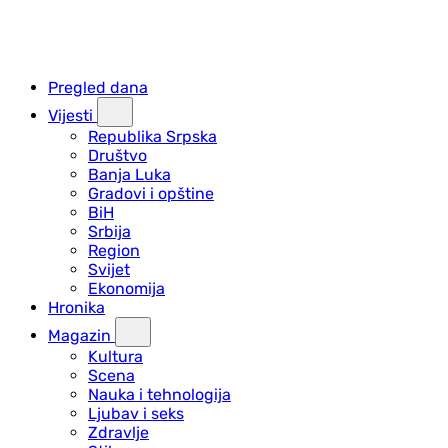
Pregled dana
Vijesti
Republika Srpska
Društvo
Banja Luka
Gradovi i opštine
BiH
Srbija
Region
Svijet
Ekonomija
Hronika
Magazin
Kultura
Scena
Nauka i tehnologija
Ljubav i seks
Zdravlje