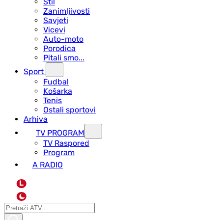
Stil
Zanimljivosti
Savjeti
Vicevi
Auto-moto
Porodica
Pitali smo...
Sport
Fudbal
Košarka
Tenis
Ostali sportovi
Arhiva
TV PROGRAM
ТV Raspored
Program
A RADIO
L