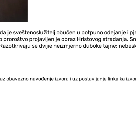
ada je sveštenoslužitelj obučen u potpuno ođejanje i pj
ovo proroštvo projavljen je obraz Hristovog stradanja. S
. Razotkrivaju se dvijie neizmjerno duboke tajne: nebesk
no uz obavezno navođenje izvora i uz postavljanje linka ka iz