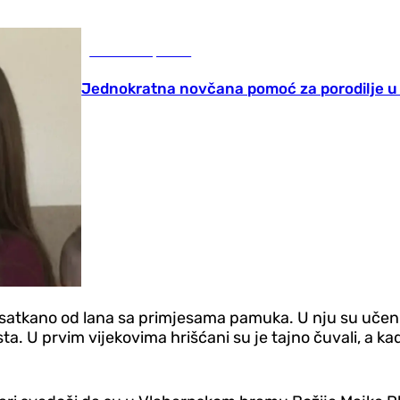
Gradovi i opštine
Jednokratna novčana pomoć za porodilje u
, satkano od lana sa primjesama pamuka. U nju su učeni
. U prvim vijekovima hrišćani su je tajno čuvali, a kad 