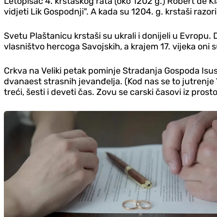
Letopisac 4. krstaškog rata (oko 1202 g.) Robert de K
vidjeti Lik Gospodnji". A kada su 1204. g. krstaši razori
Svetu Plaštanicu krstaši su ukrali i donijeli u Evropu
vlasništvo hercoga Savojskih, a krajem 17. vijeka oni s
Crkva na Veliki petak pominje Stradanja Gospoda Isusa 
dvanaest strasnih jevanđelja. (Kod nas se to jutrenje Ve
treći, šesti i deveti čas. Zovu se carski časovi iz pr