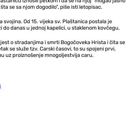
aštanicu iznosili petkom i da se na njoj "mogao jasno
 šta se sa njom dogodilo", piše isti letopisac.
svojina. Od 15. vijeka sv. Plaštanica postala je
lazi do danas u jednoj kapelici, u staklenom kovčegu.
est o stradanjima i smrti Bogočoveka Hrista i čita se
ak se služe tzv. Carski časovi, to su spojeni prvi,
ramu uz proiznošenje mnogoljestvija caru.
i