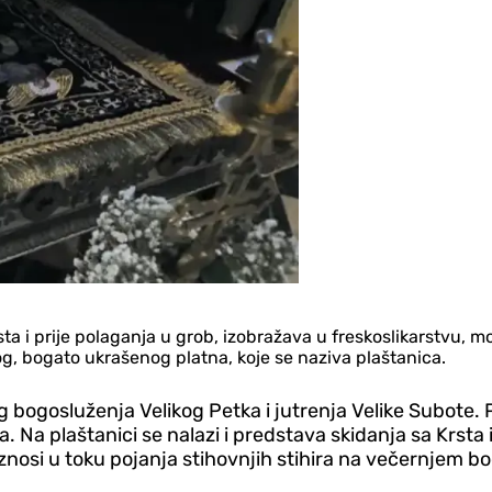
ta i prije polaganja u grob, izobražava u freskoslikarstvu, m
og, bogato ukrašenog platna, koje se naziva plaštanica.
bogosluženja Velikog Petka i jutrenja Velike Subote. Pl
a. Na plaštanici se nalazi i predstava skidanja sa Krsta
znosi u toku pojanja stihovnjih stihira na večernjem b