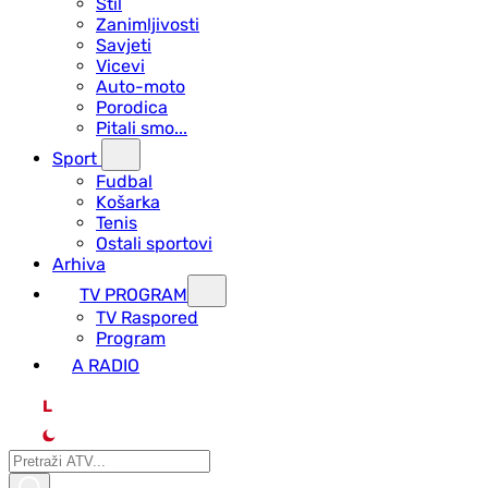
Stil
Zanimljivosti
Savjeti
Vicevi
Auto-moto
Porodica
Pitali smo...
Sport
Fudbal
Košarka
Tenis
Ostali sportovi
Arhiva
TV PROGRAM
ТV Raspored
Program
A RADIO
L