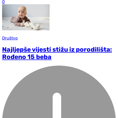
0
Društvo
Najljepše vijesti stižu iz porodilišta:
Rođeno 15 beba