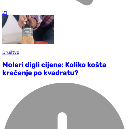
21
Društvo
Moleri digli cijene: Koliko košta
krečenje po kvadratu?