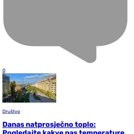
0
Društvo
Danas natprosječno toplo:
Pogledajte kakve nas temperature