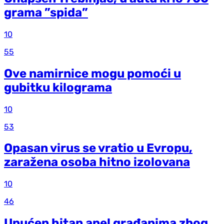
grama ”spida”
10
55
Ove namirnice mogu pomoći u
gubitku kilograma
10
53
Opasan virus se vratio u Evropu,
zaražena osoba hitno izolovana
10
46
Upućen hitan apel građanima zbog