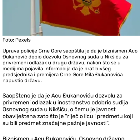
Foto:
Pexels
Uprava policije Crne Gore saopštila je da je biznismen Aco
Đukanović dobio dozvolu Osnovnog suda u Nikšiću za
privremeni odlazak u drugu državu, nakon što se u
medijima pojavila informacija da je brat bivšeg
predsjednika i premijera Crne Gore Mila Đukanovića
napustio državu.
Saopšteno je da je Acu Đukanoviću dozvolu za
privremeni odlazak u inostranstvo odobrio sudija
Osnovnog suda u Nikšiću, o čemu je javnost
obaviještena zato što je "riječ o licu i predmetu koji
su bili predmet značajne pažnje javnosti".
Biznismenu Acu Đukanoviću, Osnovno državno