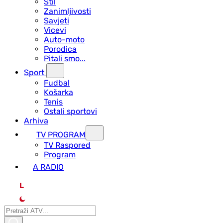
Stil
Zanimljivosti
Savjeti
Vicevi
Auto-moto
Porodica
Pitali smo...
Sport
Fudbal
Košarka
Tenis
Ostali sportovi
Arhiva
TV PROGRAM
ТV Raspored
Program
A RADIO
L