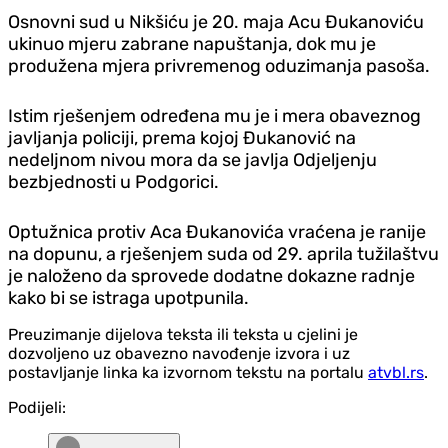
Osnovni sud u Nikšiću je 20. maja Acu Đukanoviću
ukinuo mjeru zabrane napuštanja, dok mu je
produžena mjera privremenog oduzimanja pasoša.
Istim rješenjem određena mu je i mera obaveznog
javljanja policiji, prema kojoj Đukanović na
nedeljnom nivou mora da se javlja Odjeljenju
bezbjednosti u Podgorici.
Optužnica protiv Aca Đukanovića vraćena je ranije
na dopunu, a rješenjem suda od 29. aprila tužilaštvu
je naloženo da sprovede dodatne dokazne radnje
kako bi se istraga upotpunila.
Preuzimanje dijelova teksta ili teksta u cjelini je
dozvoljeno uz obavezno navođenje izvora i uz
postavljanje linka ka izvornom tekstu na portalu
atvbl.rs
.
Podijeli: