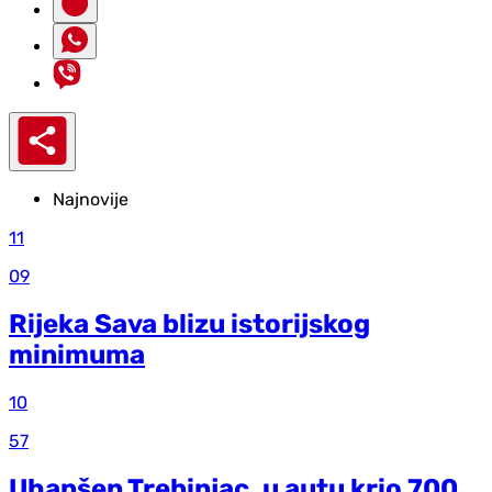
Najnovije
11
09
Rijeka Sava blizu istorijskog
minimuma
10
57
Uhapšen Trebinjac, u autu krio 700