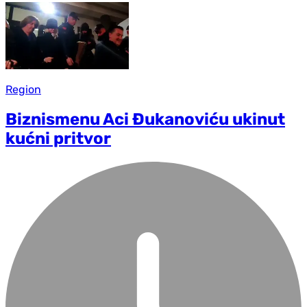
Region
Biznismenu Aci Đukanoviću ukinut
kućni pritvor