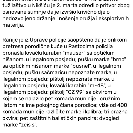
tužilaštvo u Nikšiću je 2. marta odredilo pritvor zbog
osnovane sumnje da je izvršio krivično djelo
nedozvoljeno držanje i nošenje oružja i eksplozivnih
materija.
Ranije je iz Uprave policije saopšteno da je prilikom
pretresa porodične kuće u Rastocima policija
pronašla lovački karabin "mauser" sa optičkim
nišanom, u ilegalnom posjedu; pušku marke "brno"
sa optičkim nišanom marke "busnel", u ilegalnom
posjedu; pušku sačmaricu nepoznate marke, u
ilegalnom posjedu; pištolj nepoznate marke, u
ilegalnom posjedu; lovački karabin "m-48", u
ilegalnom posjedu; pištolj "CZ 99" sa okvirom u
kojem se nalazilo pet komada municije i oružnim
listom na ime pokojnog člana porodice; više od 400
komada municije različite marke i kalibra; tri prazna
okvira; pet zaštitnih balističkih pancira; dvogled
marke "zeis s".