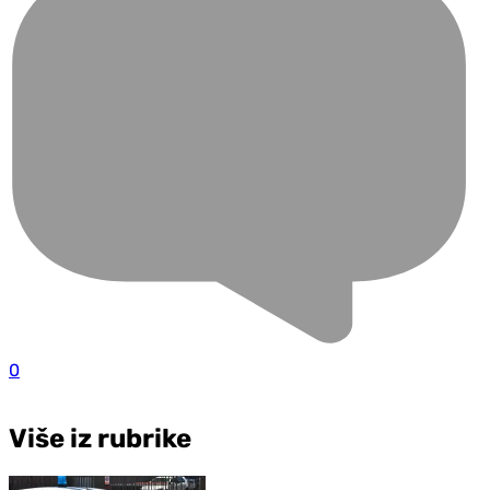
0
Više iz rubrike