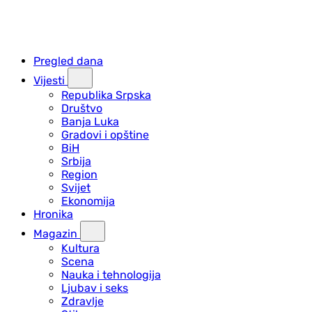
Pregled dana
Vijesti
Republika Srpska
Društvo
Banja Luka
Gradovi i opštine
BiH
Srbija
Region
Svijet
Ekonomija
Hronika
Magazin
Kultura
Scena
Nauka i tehnologija
Ljubav i seks
Zdravlje