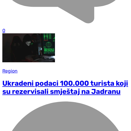
0
Region
Ukradeni podaci 100.000 turista koji
su rezervisali smještaj na Jadranu