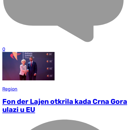
0
Region
Fon der Lajen otkrila kada Crna Gora
ulazi u EU