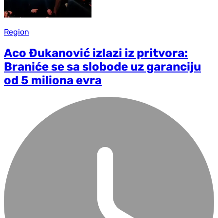
Region
Aco Đukanović izlazi iz pritvora:
Braniće se sa slobode uz garanciju
od 5 miliona evra