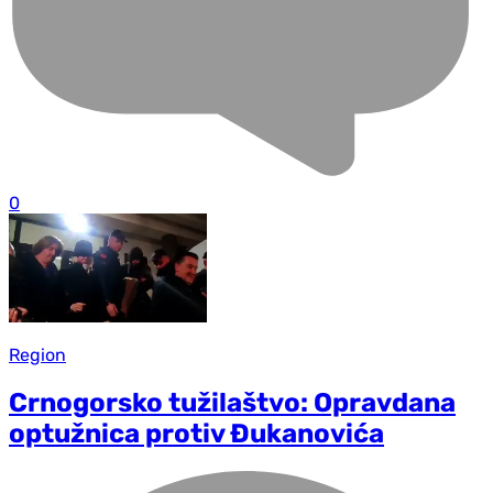
0
Region
Crnogorsko tužilaštvo: Opravdana
optužnica protiv Đukanovića