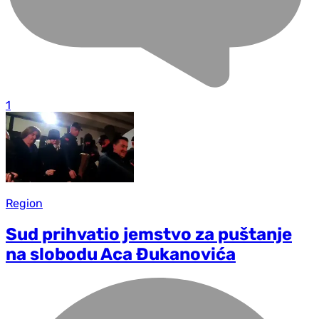
1
Region
Sud prihvatio jemstvo za puštanje
na slobodu Aca Đukanovića