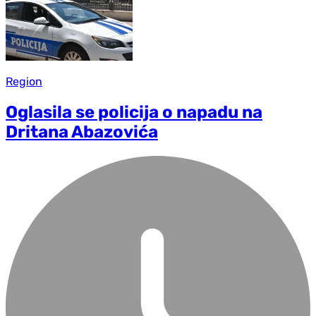
Region
Oglasila se policija o napadu na
Dritana Abazovića