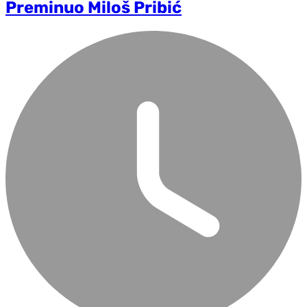
Preminuo Miloš Pribić