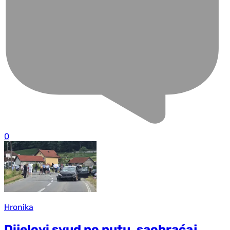
0
Hronika
Dijelovi svud po putu, saobraćaj