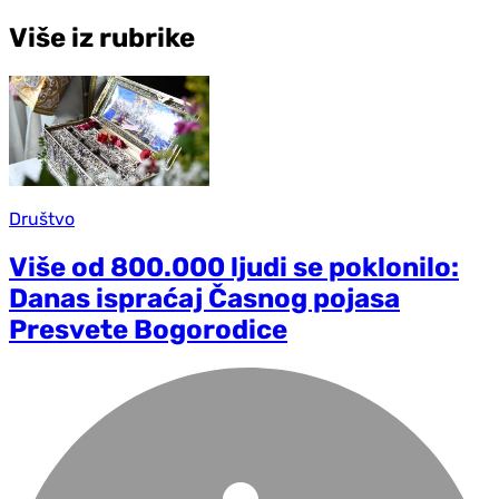
Više iz rubrike
Društvo
Više od 800.000 ljudi se poklonilo:
Danas ispraćaj Časnog pojasa
Presvete Bogorodice