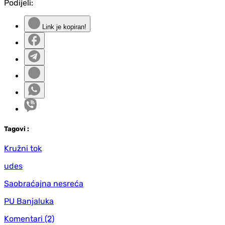
Podijeli:
Link je kopiran!
Tag
ovi
:
Kružni tok
udes
Saobraćajna nesreća
PU Banjaluka
Komentari
(2)