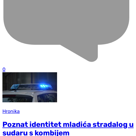
0
Hronika
Poznat identitet mladića stradalog u
sudaru s kombijem