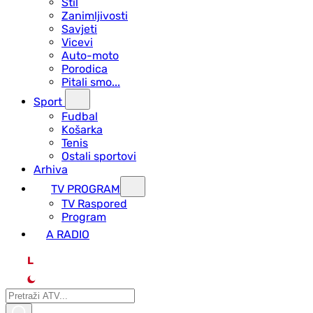
Stil
Zanimljivosti
Savjeti
Vicevi
Auto-moto
Porodica
Pitali smo...
Sport
Fudbal
Košarka
Tenis
Ostali sportovi
Arhiva
TV PROGRAM
ТV Raspored
Program
A RADIO
L