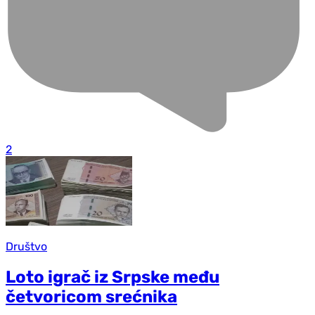
2
Društvo
Loto igrač iz Srpske među
četvoricom srećnika