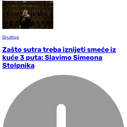
Društvo
Zašto sutra treba iznijeti smeće iz
kuće 3 puta: Slavimo Simeona
Stolpnika