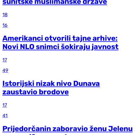
sunitske muslimanske države
18
16
Amerikanci otvorili tajne arhive:
Novi NLO snimci šokiraju javnost
17
49
Istorijski nizak nivo Dunava
zaustavio brodove
17
41
Prijedorčanin zaboravio ženu Jelenu