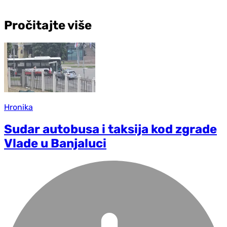
Pročitajte više
Hronika
Sudar autobusa i taksija kod zgrade
Vlade u Banjaluci