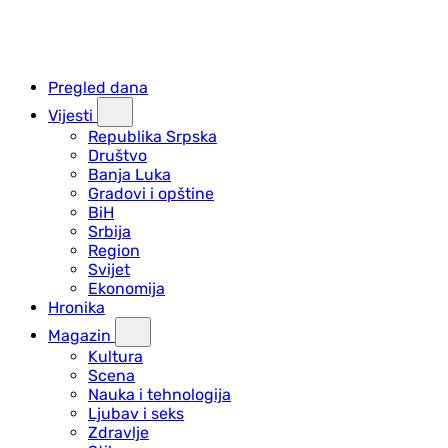
Pregled dana
Vijesti
Republika Srpska
Društvo
Banja Luka
Gradovi i opštine
BiH
Srbija
Region
Svijet
Ekonomija
Hronika
Magazin
Kultura
Scena
Nauka i tehnologija
Ljubav i seks
Zdravlje