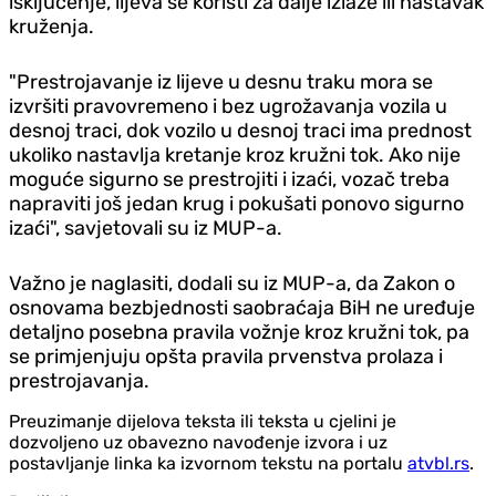
isključenje, lijeva se koristi za dalje izlaze ili nastavak
kruženja.
"Prestrojavanje iz lijeve u desnu traku mora se
izvršiti pravovremeno i bez ugrožavanja vozila u
desnoj traci, dok vozilo u desnoj traci ima prednost
ukoliko nastavlja kretanje kroz kružni tok. Ako nije
moguće sigurno se prestrojiti i izaći, vozač treba
napraviti još jedan krug i pokušati ponovo sigurno
izaći", savjetovali su iz MUP-a.
Važno je naglasiti, dodali su iz MUP-a, da Zakon o
osnovama bezbjednosti saobraćaja BiH ne uređuje
detaljno posebna pravila vožnje kroz kružni tok, pa
se primjenjuju opšta pravila prvenstva prolaza i
prestrojavanja.
Preuzimanje dijelova teksta ili teksta u cjelini je
dozvoljeno uz obavezno navođenje izvora i uz
postavljanje linka ka izvornom tekstu na portalu
atvbl.rs
.