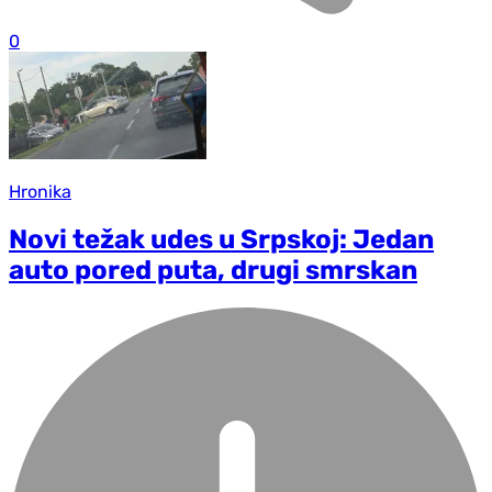
0
Hronika
Novi težak udes u Srpskoj: Jedan
auto pored puta, drugi smrskan