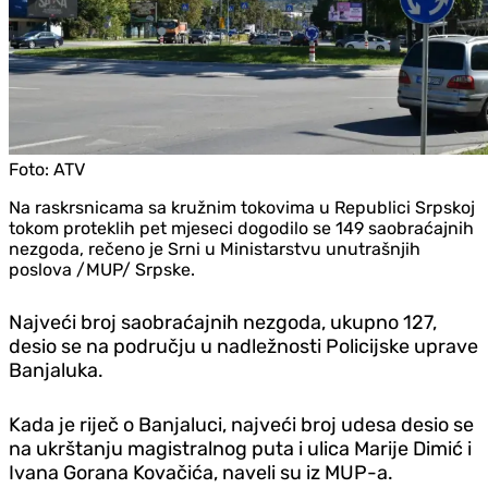
Foto:
ATV
Na raskrsnicama sa kružnim tokovima u Republici Srpskoj
tokom proteklih pet mjeseci dogodilo se 149 saobraćajnih
nezgoda, rečeno je Srni u Ministarstvu unutrašnjih
poslova /MUP/ Srpske.
Najveći broj saobraćajnih nezgoda, ukupno 127,
desio se na području u nadležnosti Policijske uprave
Banjaluka.
Kada je riječ o Banjaluci, najveći broj udesa desio se
na ukrštanju magistralnog puta i ulica Marije Dimić i
Ivana Gorana Kovačića, naveli su iz MUP-a.