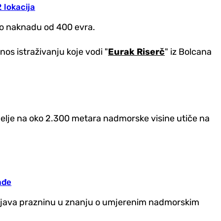
 lokacija
uto naknadu od 400 evra.
os istraživanju koje vodi "
Eurak Riserč
" iz Bolcana
djelje na oko 2.300 metara nadmorske visine utiče na
ađe
punjava prazninu u znanju o umjerenim nadmorskim