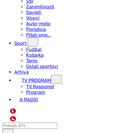
Stil
Zanimljivosti
Savjeti
Vicevi
Auto-moto
Porodica
Pitali smo...
Sport
Fudbal
Košarka
Tenis
Ostali sportovi
Arhiva
TV PROGRAM
ТV Raspored
Program
A RADIO
L