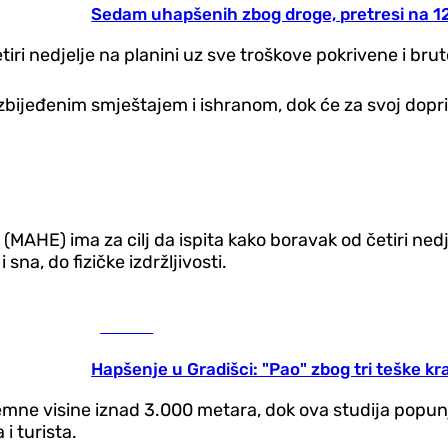
Sedam uhapšenih zbog droge, pretresi na 12
tiri nedjelje na planini uz sve troškove pokrivene i br
zbijeđenim smještajem i ishranom, dok će za svoj doprin
(MAHE) ima za cilj da ispita kako boravak od četiri ne
sna, do fizičke izdržljivosti.
Hronika
Hapšenje u Gradišci: "Pao" zbog tri teške kr
tremne visine iznad 3.000 metara, dok ova studija po
i turista.