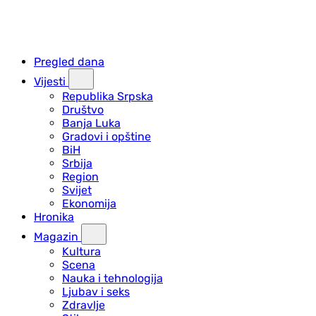
Pregled dana
Vijesti
Republika Srpska
Društvo
Banja Luka
Gradovi i opštine
BiH
Srbija
Region
Svijet
Ekonomija
Hronika
Magazin
Kultura
Scena
Nauka i tehnologija
Ljubav i seks
Zdravlje