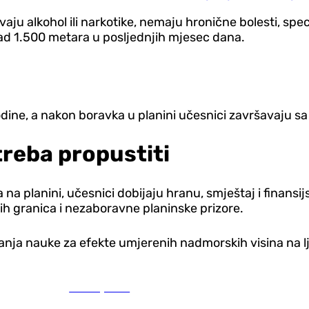
aju alkohol ili narkotike, nemaju hronične bolesti, spe
nad 1.500 metara u posljednjih mjesec dana.
odine, a nakon boravka u planini učesnici završavaju 
 treba propustiti
na planini, učesnici dobijaju hranu, smještaj i finansi
kih granica i nezaboravne planinske prizore.
anja nauke za efekte umjerenih nadmorskih visina na l
Zanimljivosti