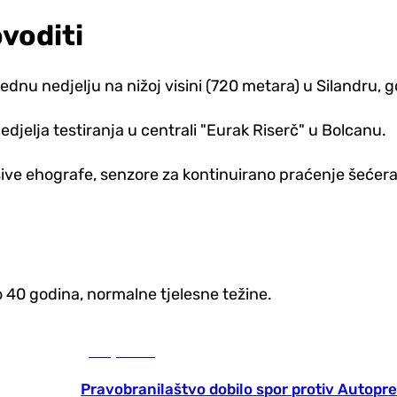
voditi
i jednu nedjelju na nižoj visini (720 metara) u Silandru
edjelja testiranja u centrali "Eurak Riserč" u Bolcanu.
ve ehografe, senzore za kontinuirano praćenje šećera u
 40 godina, normalne tjelesne težine.
Banja Luka
Pravobranilaštvo dobilo spor protiv Autopre