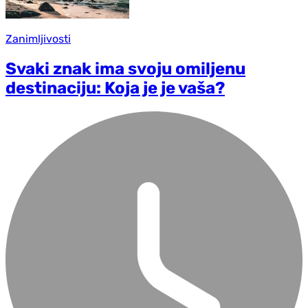
Zanimljivosti
Svaki znak ima svoju omiljenu
destinaciju: Koja je je vaša?