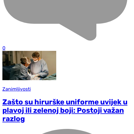
0
Zanimljivosti
Zašto su hirurške uniforme uvijek u
plavoj ili zelenoj boji: Postoji važan
razlog