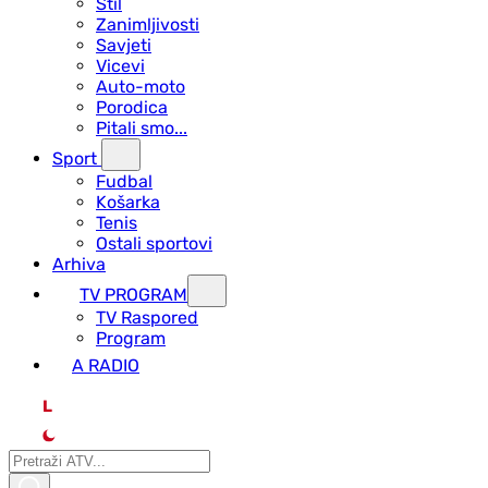
Stil
Zanimljivosti
Savjeti
Vicevi
Auto-moto
Porodica
Pitali smo...
Sport
Fudbal
Košarka
Tenis
Ostali sportovi
Arhiva
TV PROGRAM
ТV Raspored
Program
A RADIO
L