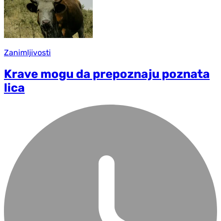
Zanimljivosti
Krave mogu da prepoznaju poznata
lica