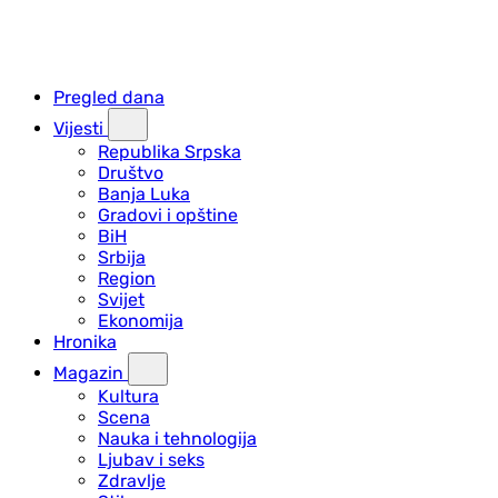
Pregled dana
Vijesti
Republika Srpska
Društvo
Banja Luka
Gradovi i opštine
BiH
Srbija
Region
Svijet
Ekonomija
Hronika
Magazin
Kultura
Scena
Nauka i tehnologija
Ljubav i seks
Zdravlje