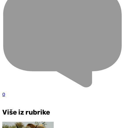
0
Više iz rubrike