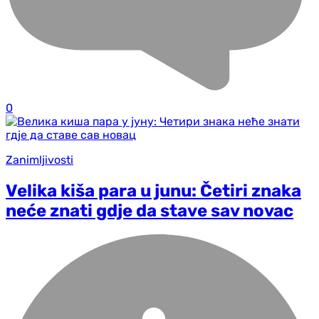
0
Zanimljivosti
Velika kiša para u junu: Četiri znaka
neće znati gd‌je da stave sav novac