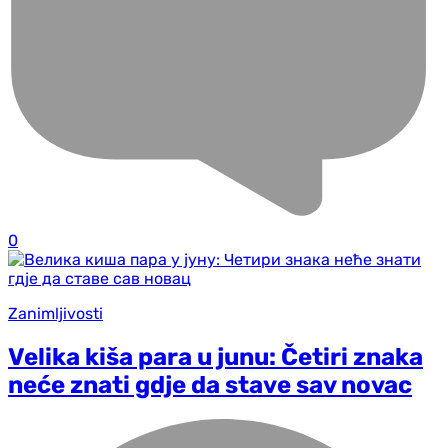
0
Zanimljivosti
Velika kiša para u junu: Četiri znaka
neće znati gd‌je da stave sav novac