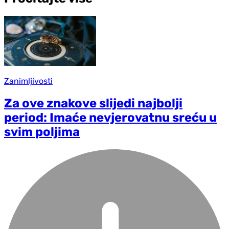
Zanimljivosti
Za ove znakove slijedi najbolji
period: Imaće nevjerovatnu sreću u
svim poljima