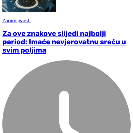
Zanimljivosti
Za ove znakove slijedi najbolji
period: Imaće nevjerovatnu sreću u
svim poljima