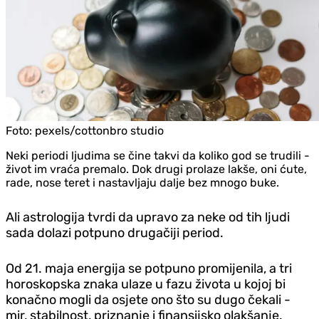
Foto:
pexels/cottonbro studio
Neki periodi ljudima se čine takvi da koliko god se trudili -
život im vraća premalo. Dok drugi prolaze lakše, oni ćute,
rade, nose teret i nastavljaju dalje bez mnogo buke.
Ali astrologija tvrdi da upravo za neke od tih ljudi
sada dolazi potpuno drugačiji period.
Od 21. maja energija se potpuno promijenila, a tri
horoskopska znaka ulaze u fazu života u kojoj bi
konačno mogli da osjete ono što su dugo čekali -
mir, stabilnost, priznanje i finansijsko olakšanje.