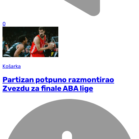
0
Košarka
Partizan potpuno razmontirao
Zvezdu za finale ABA lige