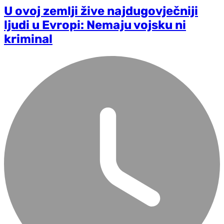
U ovoj zemlji žive najdugovječniji
ljudi u Evropi: Nemaju vojsku ni
kriminal