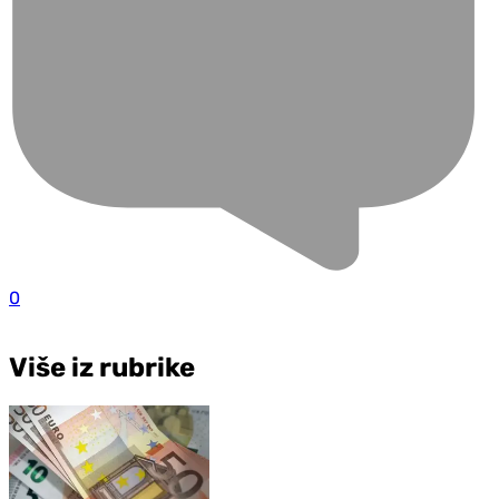
0
Više iz rubrike