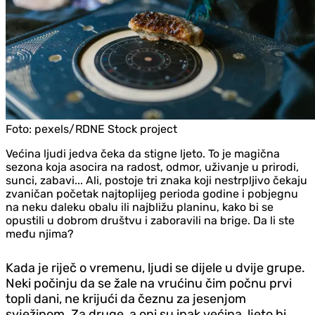
Foto:
pexels/RDNE Stock project
Većina ljudi jedva čeka da stigne ljeto. To je magična
sezona koja asocira na radost, odmor, uživanje u prirodi,
sunci, zabavi... Ali, postoje tri znaka koji nestrpljivo čekaju
zvaničan početak najtoplijeg perioda godine i pobjegnu
na neku daleku obalu ili najbližu planinu, kako bi se
opustili u dobrom društvu i zaboravili na brige. Da li ste
među njima?
Kada je riječ o vremenu, ljudi se dijele u dvije grupe.
Neki počinju da se žale na vrućinu čim počnu prvi
topli dani, ne krijući da čeznu za jesenjom
svježinom. Za druge, a oni su ipak većina, ljeto bi