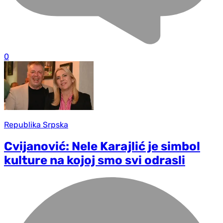
0
Republika Srpska
Cvijanović: Nele Karajlić je simbol
kulture na kojoj smo svi odrasli