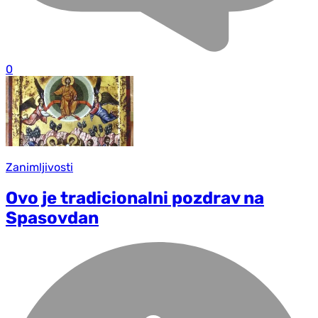
0
Zanimljivosti
Ovo je tradicionalni pozdrav na
Spasovdan