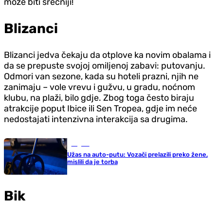
može biti srećniji!
Blizanci
Blizanci jedva čekaju da otplove ka novim obalama i
da se prepuste svojoj omiljenoj zabavi: putovanju.
Odmori van sezone, kada su hoteli prazni, njih ne
zanimaju – vole vrevu i gužvu, u gradu, noćnom
klubu, na plaži, bilo gdje. Zbog toga često biraju
atrakcije poput Ibice ili Sen Tropea, gdje im neće
nedostajati intenzivna interakcija sa drugima.
Region
Užas na auto-putu: Vozači prelazili preko žene,
mislili da je torba
Bik