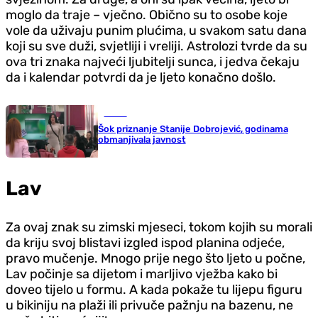
moglo da traje – vječno. Obično su to osobe koje
vole da uživaju punim plućima, u svakom satu dana
koji su sve duži, svjetliji i vreliji. Astrolozi tvrde da su
ova tri znaka najveći ljubitelji sunca, i jedva čekaju
da i kalendar potvrdi da je ljeto konačno došlo.
Scena
Šok priznanje Stanije Dobrojević, godinama
obmanjivala javnost
Lav
Za ovaj znak su zimski mjeseci, tokom kojih su morali
da kriju svoj blistavi izgled ispod planina odjeće,
pravo mučenje. Mnogo prije nego što ljeto u počne,
Lav počinje sa dijetom i marljivo vježba kako bi
doveo tijelo u formu. A kada pokaže tu lijepu figuru
u bikiniju na plaži ili privuče pažnju na bazenu, ne