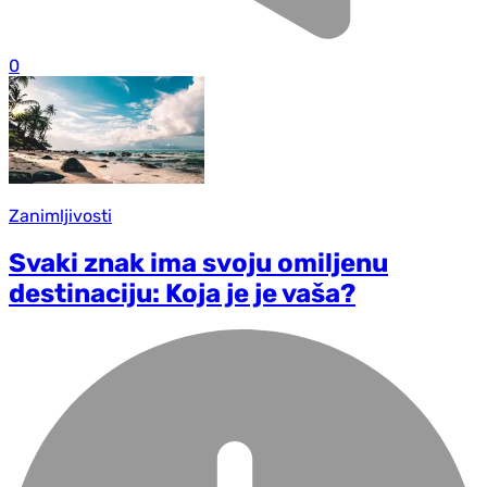
0
Zanimljivosti
Svaki znak ima svoju omiljenu
destinaciju: Koja je je vaša?