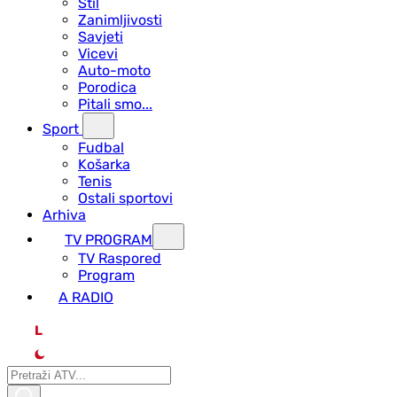
Stil
Zanimljivosti
Savjeti
Vicevi
Auto-moto
Porodica
Pitali smo...
Sport
Fudbal
Košarka
Tenis
Ostali sportovi
Arhiva
TV PROGRAM
ТV Raspored
Program
A RADIO
L