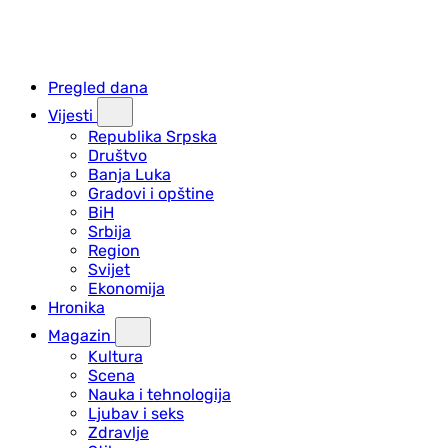
Pregled dana
Vijesti
Republika Srpska
Društvo
Banja Luka
Gradovi i opštine
BiH
Srbija
Region
Svijet
Ekonomija
Hronika
Magazin
Kultura
Scena
Nauka i tehnologija
Ljubav i seks
Zdravlje