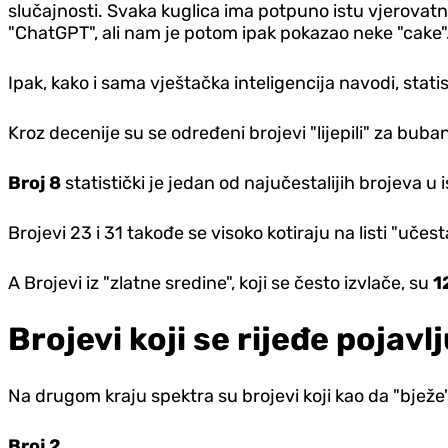
slučajnosti. Svaka kuglica ima potpuno istu vjerovatn
"ChatGPT", ali nam je potom ipak pokazao neke "cake"
Ipak, kako i sama vještačka inteligencija navodi, stati
Kroz decenije su se određeni brojevi "lijepili" za buba
Broj 8
statistički je jedan od najučestalijih brojeva u i
Brojevi 23 i 31 takođe se visoko kotiraju na listi "učest
A Brojevi iz "zlatne sredine", koji se često izvlače, su
1
Brojevi koji se rijeđe pojavl
Na drugom kraju spektra su brojevi koji kao da "bježe"
Broj 2