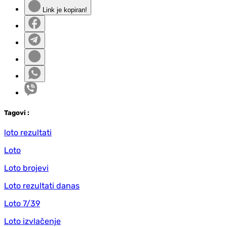
Link je kopiran!
Tag
ovi
:
loto rezultati
Loto
Loto brojevi
Loto rezultati danas
Loto 7/39
Loto izvlačenje