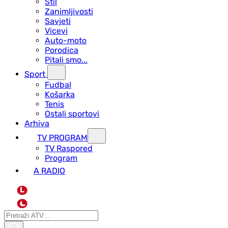
Stil
Zanimljivosti
Savjeti
Vicevi
Auto-moto
Porodica
Pitali smo...
Sport
Fudbal
Košarka
Tenis
Ostali sportovi
Arhiva
TV PROGRAM
ТV Raspored
Program
A RADIO
L