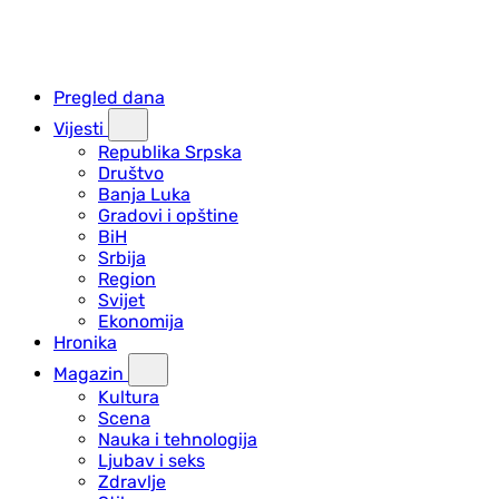
Pregled dana
Vijesti
Republika Srpska
Društvo
Banja Luka
Gradovi i opštine
BiH
Srbija
Region
Svijet
Ekonomija
Hronika
Magazin
Kultura
Scena
Nauka i tehnologija
Ljubav i seks
Zdravlje