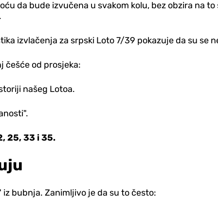
oću da bude izvučena u svakom kolu, bez obzira na to št
.
stika izvlačenja za srpski Loto 7/39 pokazuje da su se ne
nj češće od prosjeka:
storiji našeg Lotoa.
anosti".
2, 25, 33 i 35.
juju
 iz bubnja. Zanimljivo je da su to često: