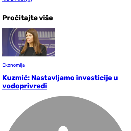
Pročitajte više
Ekonomija
Kuzmić: Nastavljamo investicije u
vodoprivredi