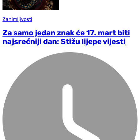
Zanimljivosti
Za samo jedan znak će 17. mart biti
najsrećniji dan: Stižu lijepe vijesti