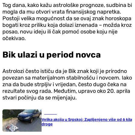
Tog dana, kako kažu astrološke prognoze, sudbina bi
mogla da mu otvori vrata finansijskog napretka.
Postoji velika mogućnost da se ovaj znak horoskopa
bogati kroz priliku koja dolazi iznenada – možda kroz
posao, novu ideju ili čak pomoć osobe koju nije
očekivao.
Bik ulazi u period novca
Astrolozi često ističu da je Bik znak koji je prirodno
povezan sa materijalnom stabilnošću i novcem. Iako
zna da bude strpljiv i vrijedan, često dugo čeka na
rezultate svog rada. Međutim, upravo oko 20. aprila
stvari počinju da se mijenjaju.
Hronika
Velika akcija u Srpskoj: Zaplijenjeno više od 6 kila
droge