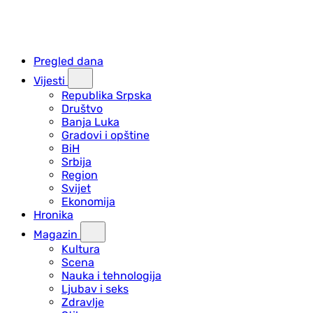
Pregled dana
Vijesti
Republika Srpska
Društvo
Banja Luka
Gradovi i opštine
BiH
Srbija
Region
Svijet
Ekonomija
Hronika
Magazin
Kultura
Scena
Nauka i tehnologija
Ljubav i seks
Zdravlje