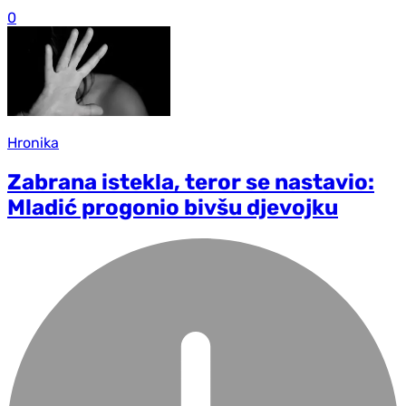
0
Hronika
Zabrana istekla, teror se nastavio:
Mladić progonio bivšu djevojku