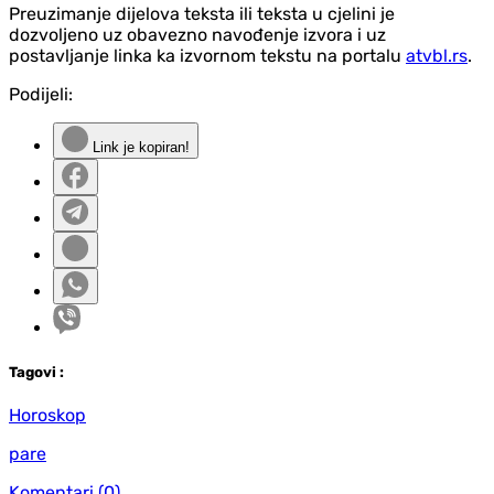
Preuzimanje dijelova teksta ili teksta u cjelini je
dozvoljeno uz obavezno navođenje izvora i uz
postavljanje linka ka izvornom tekstu na portalu
atvbl.rs
.
Podijeli:
Link je kopiran!
Tag
ovi
:
Horoskop
pare
Komentari
(0)