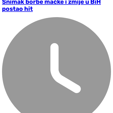
Snimak borbe mačke i zmije u BiH
postao hit