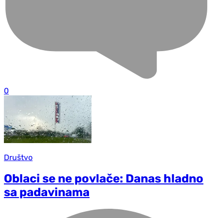
0
Društvo
Oblaci se ne povlače: Danas hladno
sa padavinama