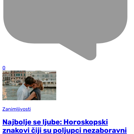
0
Zanimljivosti
Najbolje se ljube: Horoskopski
znakovi čiji su poljupci nezaboravni