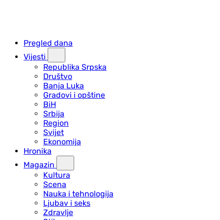
Pregled dana
Vijesti
Republika Srpska
Društvo
Banja Luka
Gradovi i opštine
BiH
Srbija
Region
Svijet
Ekonomija
Hronika
Magazin
Kultura
Scena
Nauka i tehnologija
Ljubav i seks
Zdravlje