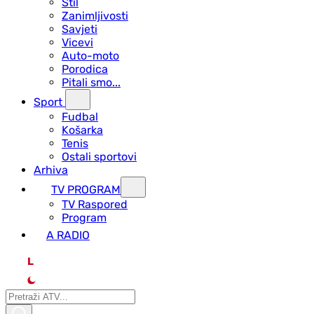
Stil
Zanimljivosti
Savjeti
Vicevi
Auto-moto
Porodica
Pitali smo...
Sport
Fudbal
Košarka
Tenis
Ostali sportovi
Arhiva
TV PROGRAM
ТV Raspored
Program
A RADIO
L