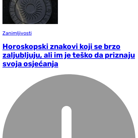
Zanimljivosti
Horoskopski znakovi koji se brzo
zaljubljuju, ali im je teško da priznaju
svoja osjećanja