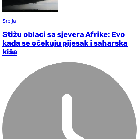
Srbija
Stižu oblaci sa sjevera Afrike: Evo
kada se očekuju pijesak i saharska
kiša