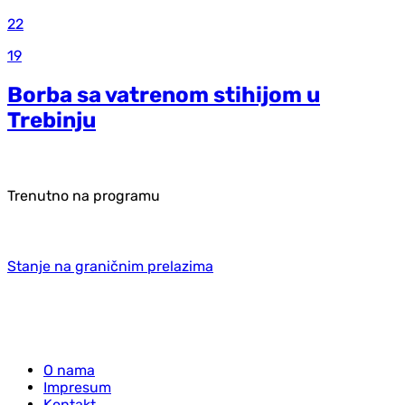
22
19
Borba sa vatrenom stihijom u
Trebinju
Trenutno na programu
Stanje na graničnim prelazima
O nama
Impresum
Kontakt