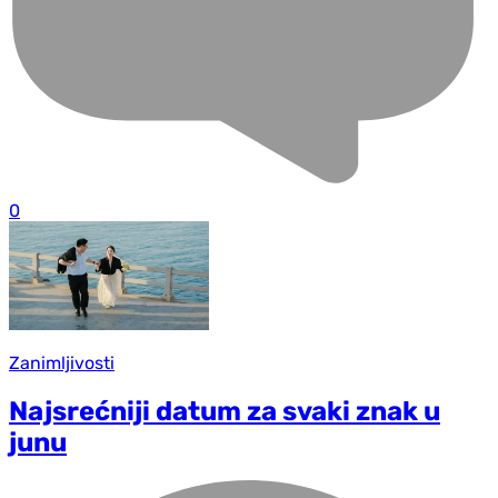
0
Zanimljivosti
Najsrećniji datum za svaki znak u
junu