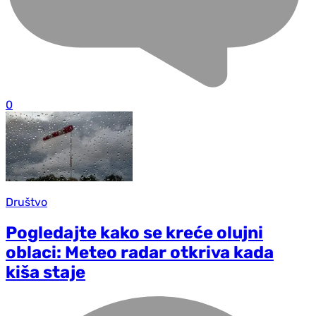
0
Društvo
Pogledajte kako se kreće olujni
oblaci: Meteo radar otkriva kada
kiša staje