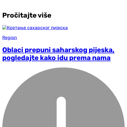
Pročitajte više
Region
Oblaci prepuni saharskog pijeska,
pogledajte kako idu prema nama