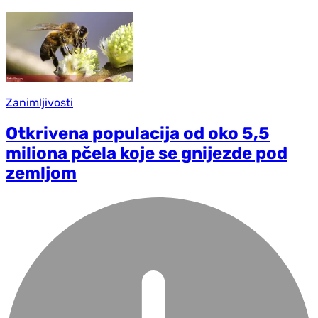
Zanimljivosti
Otkrivena populacija od oko 5,5
miliona pčela koje se gnijezde pod
zemljom