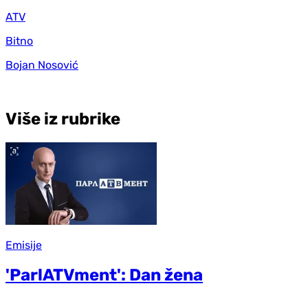
ATV
Bitno
Bojan Nosović
Više iz rubrike
Emisije
'ParlATVment': Dan žena