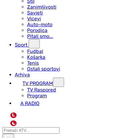
Stil
Zanimljivosti
Savjeti
Vicevi
Auto-moto
Porodica
Pitali smo...
Sport
Fudbal
Košarka
Tenis
Ostali sportovi
Arhiva
TV PROGRAM
ТV Raspored
Program
A RADIO
L