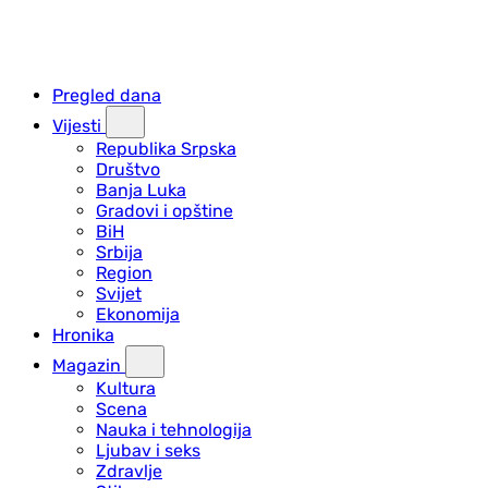
Pregled dana
Vijesti
Republika Srpska
Društvo
Banja Luka
Gradovi i opštine
BiH
Srbija
Region
Svijet
Ekonomija
Hronika
Magazin
Kultura
Scena
Nauka i tehnologija
Ljubav i seks
Zdravlje