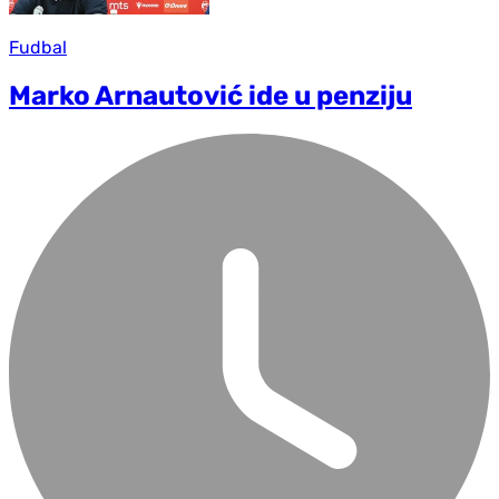
Fudbal
Marko Arnautović ide u penziju