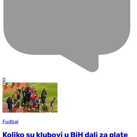
0
Fudbal
Koliko su klubovi u BiH dali za plate