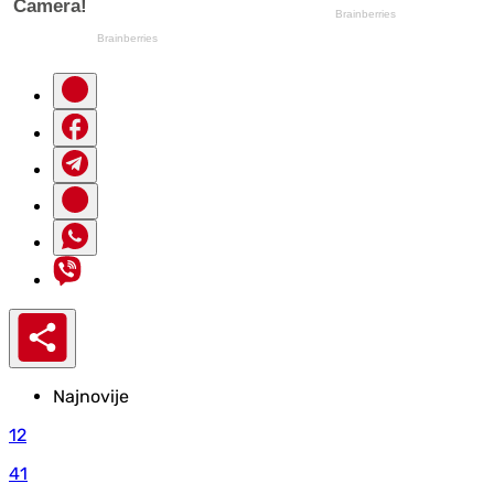
Najnovije
12
41