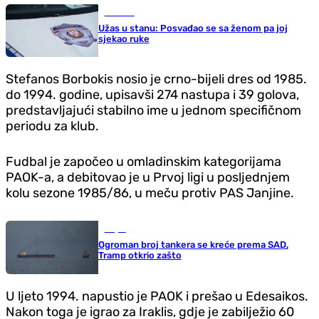
Hronika
Užas u stanu: Posvađao se sa ženom pa joj
sjekao ruke
Stefanos Borbokis nosio je crno-bijeli dres od 1985.
do 1994. godine, upisavši 274 nastupa i 39 golova,
predstavljajući stabilno ime u jednom specifičnom
periodu za klub.
Fudbal je započeo u omladinskim kategorijama
PAOK-a, a debitovao je u Prvoj ligi u posljednjem
kolu sezone 1985/86, u meču protiv PAS Janjine.
Svijet
Ogroman broj tankera se kreće prema SAD,
Tramp otkrio zašto
U ljeto 1994. napustio je PAOK i prešao u Edesaikos.
Nakon toga je igrao za Iraklis, gdje je zabilježio 60