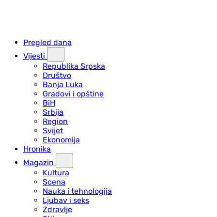
Pregled dana
Vijesti
Republika Srpska
Društvo
Banja Luka
Gradovi i opštine
BiH
Srbija
Region
Svijet
Ekonomija
Hronika
Magazin
Kultura
Scena
Nauka i tehnologija
Ljubav i seks
Zdravlje