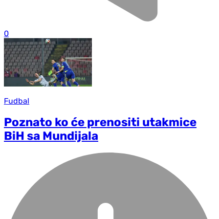
0
Fudbal
Poznato ko će prenositi utakmice
BiH sa Mundijala