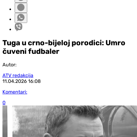
Tuga u crno-bijeloj porodici: Umro
čuveni fudbaler
Autor:
ATV redakcija
11.04.2026
16:08
Komentari:
0