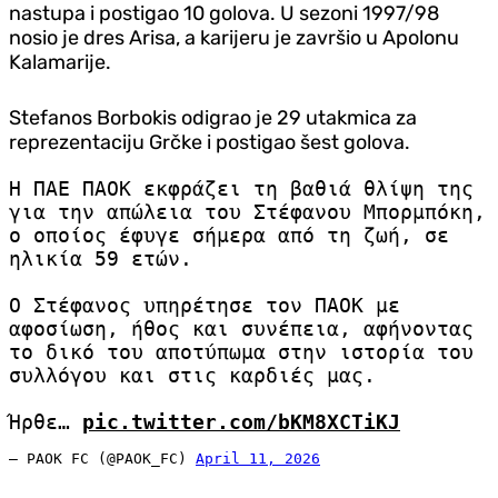
nastupa i postigao 10 golova. U sezoni 1997/98
nosio je dres Arisa, a karijeru je završio u Apolonu
Kalamarije.
Stefanos Borbokis odigrao je 29 utakmica za
reprezentaciju Grčke i postigao šest golova.
Η ΠΑΕ ΠΑΟΚ εκφράζει τη βαθιά θλίψη της
για την απώλεια του Στέφανου Μπορμπόκη,
ο οποίος έφυγε σήμερα από τη ζωή, σε
ηλικία 59 ετών.
Ο Στέφανος υπηρέτησε τον ΠΑΟΚ με
αφοσίωση, ήθος και συνέπεια, αφήνοντας
το δικό του αποτύπωμα στην ιστορία του
συλλόγου και στις καρδιές μας.
Ήρθε…
pic.twitter.com/bKM8XCTiKJ
— PAOK FC (@PAOK_FC)
April 11, 2026