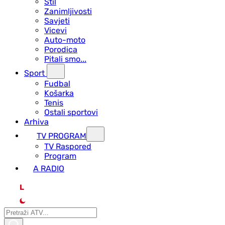
Stil
Zanimljivosti
Savjeti
Vicevi
Auto-moto
Porodica
Pitali smo...
Sport
Fudbal
Košarka
Tenis
Ostali sportovi
Arhiva
TV PROGRAM
ТV Raspored
Program
A RADIO
L