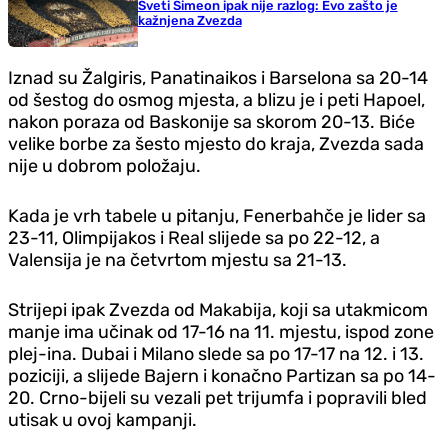
Sveti Simeon ipak nije razlog: Evo zašto je
kažnjena Zvezda
Iznad su Žalgiris, Panatinaikos i Barselona sa 20-14
od šestog do osmog mjesta, a blizu je i peti Hapoel,
nakon poraza od Baskonije sa skorom 20-13. Biće
velike borbe za šesto mjesto do kraja, Zvezda sada
nije u dobrom položaju.
Kada je vrh tabele u pitanju, Fenerbahče je lider sa
23-11, Olimpijakos i Real slijede sa po 22-12, a
Valensija je na četvrtom mjestu sa 21-13.
Strijepi ipak Zvezda od Makabija, koji sa utakmicom
manje ima učinak od 17-16 na 11. mjestu, ispod zone
plej-ina. Dubai i Milano slede sa po 17-17 na 12. i 13.
poziciji, a slijede Bajern i konačno Partizan sa po 14-
20. Crno-bijeli su vezali pet trijumfa i popravili bled
utisak u ovoj kampanji.