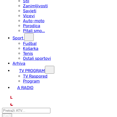
Stil
Zanimljivosti
Savjeti
Vicevi
Auto-moto
Porodica
Pitali smo...
Sport
Fudbal
Košarka
Tenis
Ostali sportovi
Arhiva
TV PROGRAM
ТV Raspored
Program
A RADIO
L