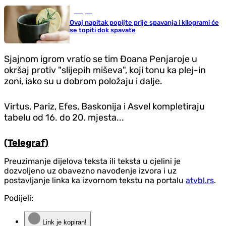
Savjeti
Ovaj napitak popijte prije spavanja i kilogrami će
se topiti dok spavate
Sjajnom igrom vratio se tim Đoana Penjaroje u
okršaj protiv "slijepih miševa", koji tonu ka plej-in
zoni, iako su u dobrom položaju i dalje.
Virtus, Pariz, Efes, Baskonija i Asvel kompletiraju
tabelu od 16. do 20. mjesta...
(Telegraf)
Preuzimanje dijelova teksta ili teksta u cjelini je
dozvoljeno uz obavezno navođenje izvora i uz
postavljanje linka ka izvornom tekstu na portalu
atvbl.rs
.
Podijeli:
Link je kopiran!