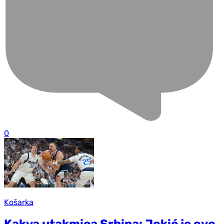
0
Košarka
Kakva utakmica Srbina: Jokić je ovo