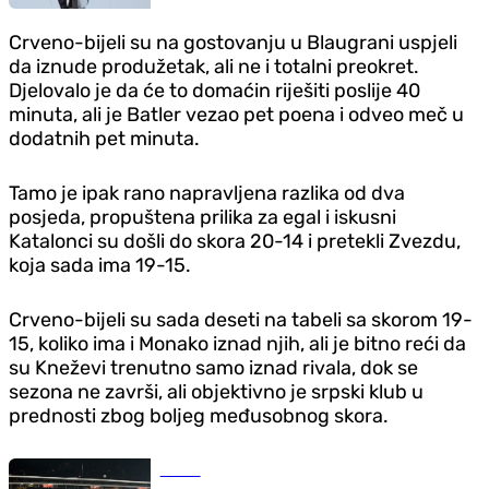
Crveno-bijeli su na gostovanju u Blaugrani uspjeli
da iznude produžetak, ali ne i totalni preokret.
Djelovalo je da će to domaćin riješiti poslije 40
minuta, ali je Batler vezao pet poena i odveo meč u
dodatnih pet minuta.
Tamo je ipak rano napravljena razlika od dva
posjeda, propuštena prilika za egal i iskusni
Katalonci su došli do skora 20-14 i pretekli Zvezdu,
koja sada ima 19-15.
Crveno-bijeli su sada deseti na tabeli sa skorom 19-
15, koliko ima i Monako iznad njih, ali je bitno reći da
su Kneževi trenutno samo iznad rivala, dok se
sezona ne završi, ali objektivno je srpski klub u
prednosti zbog boljeg međusobnog skora.
Fudbal