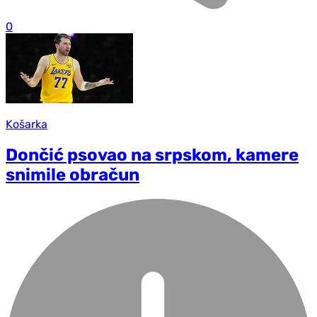
0
Košarka
Dončić psovao na srpskom, kamere
snimile obračun