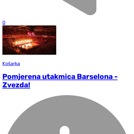
0
Košarka
Pomjerena utakmica Barselona -
Zvezda!