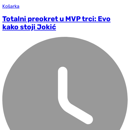
Košarka
Totalni preokret u MVP trci: Evo
kako stoji Jokić