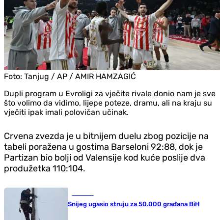
Foto:
Tanjug / AP / AMIR HAMZAGIĆ
Dupli program u Evroligi za vječite rivale donio nam je sve
što volimo da vidimo, lijepe poteze, dramu, ali na kraju su
vječiti ipak imali polovičan učinak.
Crvena zvezda je u bitnijem duelu zbog pozicije na
tabeli poražena u gostima Barseloni 92:88, dok je
Partizan bio bolji od Valensije kod kuće poslije dva
produžetka 110:104.
Društvo
Snijeg ugasio struju za 50.000 građana BiH