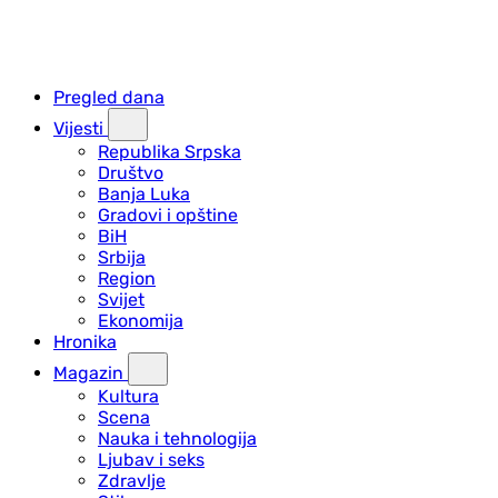
Pregled dana
Vijesti
Republika Srpska
Društvo
Banja Luka
Gradovi i opštine
BiH
Srbija
Region
Svijet
Ekonomija
Hronika
Magazin
Kultura
Scena
Nauka i tehnologija
Ljubav i seks
Zdravlje