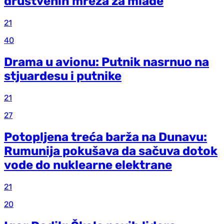
društvenih mreža za mlade
21
40
Drama u avionu: Putnik nasrnuo na
stjuardesu i putnike
21
27
Potopljena treća barža na Dunavu:
Rumunija pokušava da sačuva dotok
vode do nuklearne elektrane
21
20