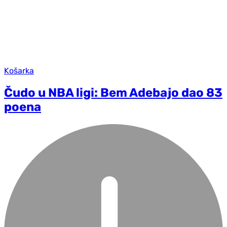
Košarka
Čudo u NBA ligi: Bem Adebajo dao 83
poena