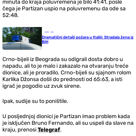
minuta do kraja poluvremena je bilo 41:41, posle
čega je Partizan uspio na poluvremenu da ode sa
52:48.
Svijet
Dramatični detalji požara u Italiji: Stradala žena iz
BiH
Crno-bijeli iz Beograda su odigrali dosta dobro u
napadu, ali to je malo i zakazalo na otvaranju treće
dionice, ali je proradilo. Crno-bijeli su sjajnom rolom
Karlika Džonsa došli do prednosti od 65:63, a isti
igrač je pogodio uz zvuk sirene.
Ipak, sudije su to poništile.
U posljednjoj dionici je Partizan imao problem kada
je isključen Bruno Fernando, ali su uspeli da slave na
kraju, prenosi
Telegraf
.