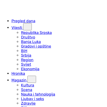
Pregled dana
Vijesti
Republika Srpska
Društvo
Banja Luka
Gradovi i opštine
BiH
Srbija
Region
Svijet
Ekonomija
Hronika
Magazin
Kultura
Scena
Nauka i tehnologija
Ljubav i seks
Zdravlje