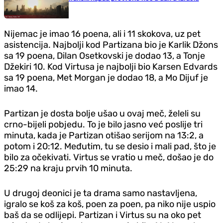
Nijemac je imao 16 poena, ali i 11 skokova, uz pet
asistencija. Najbolji kod Partizana bio je Karlik Džons
sa 19 poena, Dilan Osetkovski je dodao 13, a Tonje
Džekiri 10. Kod Virtusa je najbolji bio Karsen Edvards
sa 19 poena, Met Morgan je dodao 18, a Mo Dijuf je
imao 14.
Partizan je dosta bolje ušao u ovaj meč, želeli su
crno-bijeli pobjedu. To je bilo jasno već poslije tri
minuta, kada je Partizan otišao serijom na 13:2, a
potom i 20:12. Međutim, tu se desio i mali pad, što je
bilo za očekivati. Virtus se vratio u meč, došao je do
25:29 na kraju prvih 10 minuta.
U drugoj deonici je ta drama samo nastavljena,
igralo se koš za koš, poen za poen, pa niko nije uspio
baš da se odlijepi. Partizan i Virtus su na oko pet