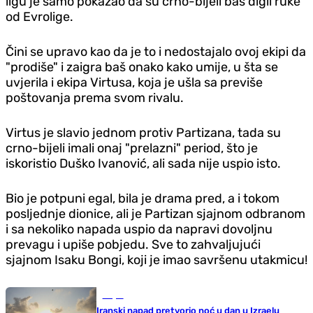
ligu je samo pokazao da su crno-bijeli baš digli ruke
od Evrolige.
Čini se upravo kao da je to i nedostajalo ovoj ekipi da
"prodiše" i zaigra baš onako kako umije, u šta se
uvjerila i ekipa Virtusa, koja je ušla sa previše
poštovanja prema svom rivalu.
Virtus je slavio jednom protiv Partizana, tada su
crno-bijeli imali onaj "prelazni" period, što je
iskoristio Duško Ivanović, ali sada nije uspio isto.
Bio je potpuni egal, bila je drama pred, a i tokom
posljednje dionice, ali je Partizan sjajnom odbranom
i sa nekoliko napada uspio da napravi dovoljnu
prevagu i upiše pobjedu. Sve to zahvaljujući
sjajnom Isaku Bongi, koji je imao savršenu utakmicu!
Svijet
Iranski napad pretvorio noć u dan u Izraelu