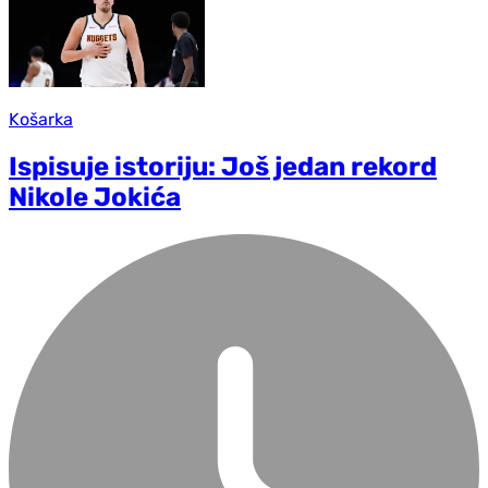
Košarka
Ispisuje istoriju: Još jedan rekord
Nikole Jokića