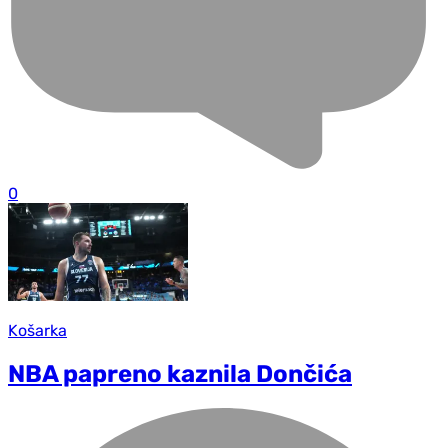
0
Košarka
NBA papreno kaznila Dončića