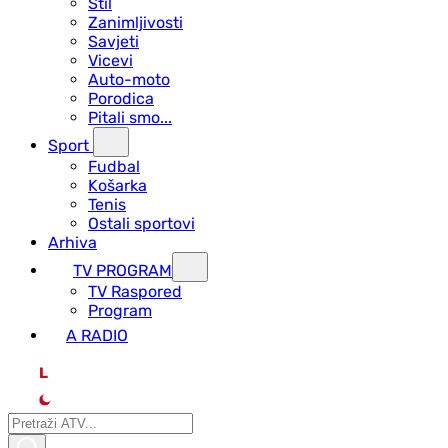
Stil
Zanimljivosti
Savjeti
Vicevi
Auto-moto
Porodica
Pitali smo...
Sport
Fudbal
Košarka
Tenis
Ostali sportovi
Arhiva
TV PROGRAM
ТV Raspored
Program
A RADIO
L