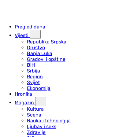
Pregled dana
Vijesti
Republika Srpska
Društvo
Banja Luka
Gradovi i opštine
BiH
Srbija
Region
Svijet
Ekonomija
Hronika
Magazin
Kultura
Scena
Nauka i tehnologija
Ljubav i seks
Zdravlje