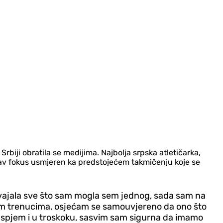
rbiji obratila se medijima. Najbolja srpska atletičarka,
 sav fokus usmjeren ka predstojećem takmičenju koje se
osvajala sve što sam mogla sem jednog, sada sam na
nijim trenucima, osjećam se samouvjereno da ono što
 uspjem i u troskoku, sasvim sam sigurna da imamo