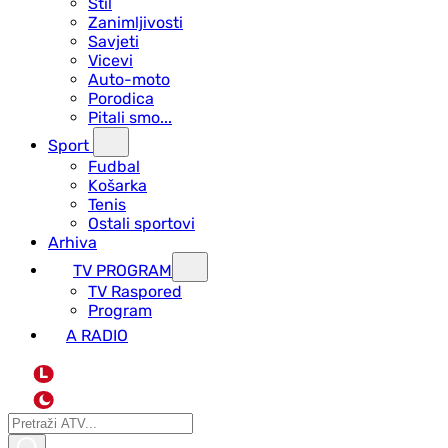
Stil
Zanimljivosti
Savjeti
Vicevi
Auto-moto
Porodica
Pitali smo...
Sport
Fudbal
Košarka
Tenis
Ostali sportovi
Arhiva
TV PROGRAM
ТV Raspored
Program
A RADIO
L