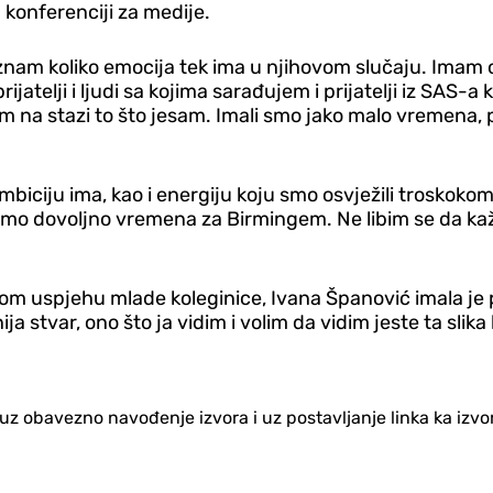
 konferenciji za medije.
znam koliko emocija tek ima u njihovom slučaju. Imam os
jatelji i ljudi sa kojima sarađujem i prijatelji iz SAS-a 
dem na stazi to što jesam. Imali smo jako malo vremena,
biciju ima, kao i energiju koju smo osvježili troskoko
o dovoljno vremena za Birmingem. Ne libim se da kažem 
ikom uspjehu mlade koleginice, Ivana Španović imala je 
nija stvar, ono što ja vidim i volim da vidim jeste ta sli
no uz obavezno navođenje izvora i uz postavljanje linka ka iz