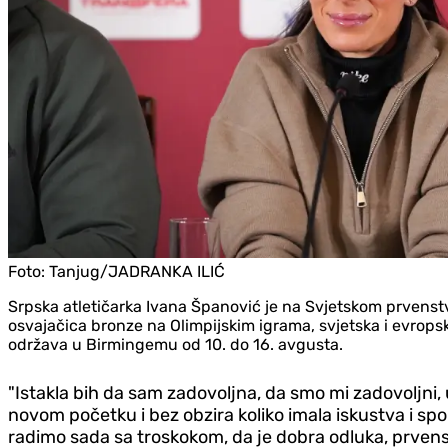
Foto:
Tanjug/JADRANKA ILIĆ
Srpska atletičarka Ivana Španović je na Svjetskom prvenstvu 
osvajačica bronze na Olimpijskim igrama, svjetska i evrops
održava u Birmingemu od 10. do 16. avgusta.
"Istakla bih da sam zadovoljna, da smo mi zadovoljni
novom početku i bez obzira koliko imala iskustva i sp
radimo sada sa troskokom, da je dobra odluka, prvens