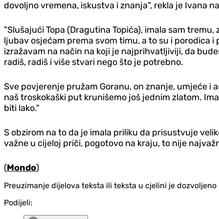
dovoljno vremena, iskustva i znanja", rekla je Ivana na
"Slušajući Topa (Dragutina Topića), imala sam tremu, 
ljubav osjećam prema svom timu, a to su i porodica i pri
izražavam na način na koji je najprihvatljiviji, da bu
radiš, radiš i više stvari nego što je potrebno.
Sve povjerenje pružam Goranu, on znanje, umjeće i am
naš troskokaški put krunišemo još jednim zlatom. Imam
biti lako."
S obzirom na to da je imala priliku da prisustvuje vel
važne u cijeloj priči, pogotovo na kraju, to nije najvaž
(
Mondo
)
Preuzimanje dijelova teksta ili teksta u cjelini je dozvolje
Podijeli: