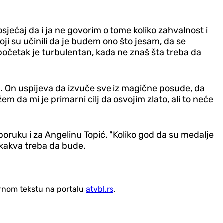
jećaj da i ja ne govorim o tome koliko zahvalnost i
koji su učinili da je budem ono što jesam, da se
 početak je turbulentan, kada ne znaš šta treba da
m. On uspijeva da izvuče sve iz magične posude, da
da mi je primarni cilj da osvojim zlato, ali to neće
poruku i za Angelinu Topić. "Koliko god da su medalje
ka kakva treba da bude.
vornom tekstu na portalu
atvbl.rs
.