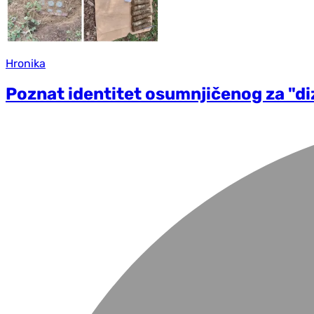
Hronika
Poznat identitet osumnjičenog za "di