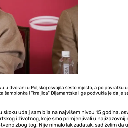
u dvorani u Poljskoj osvojila šesto mjesto, a po povratku u S
ka šampionka i "kraljica" Dijamantske lige podvukla je da je
, u skoku udalj sam bila na najvišem nivou 15 godina, 
ortskog i životnog, koje smo primjenjivali u najizazov
tveno zbog tog. Nije nimalo lak zadatak, sad želim da