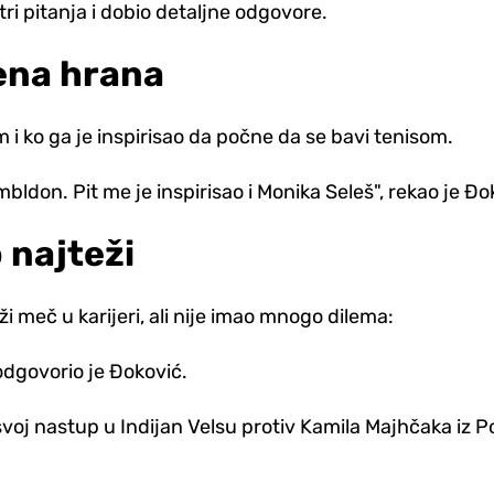
ri pitanja i dobio detaljne odgovore.
jena hrana
m i ko ga je inspirisao da počne da se bavi tenisom.
ldon. Pit me je inspirisao i Monika Seleš", rekao je Đo
 najteži
ži meč u karijeri, ali nije imao mnogo dilema:
odgovorio je Đoković.
svoj nastup u Indijan Velsu protiv Kamila Majhčaka iz P