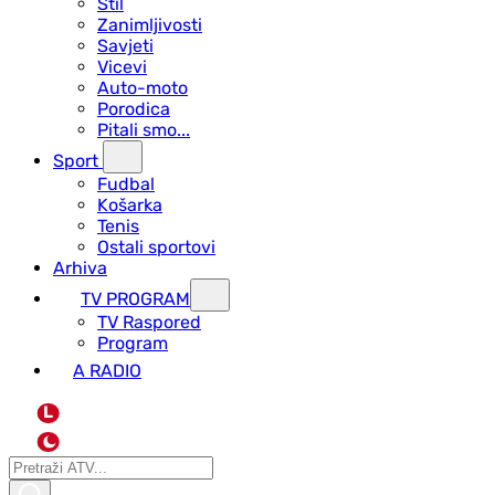
Stil
Zanimljivosti
Savjeti
Vicevi
Auto-moto
Porodica
Pitali smo...
Sport
Fudbal
Košarka
Tenis
Ostali sportovi
Arhiva
TV PROGRAM
ТV Raspored
Program
A RADIO
L