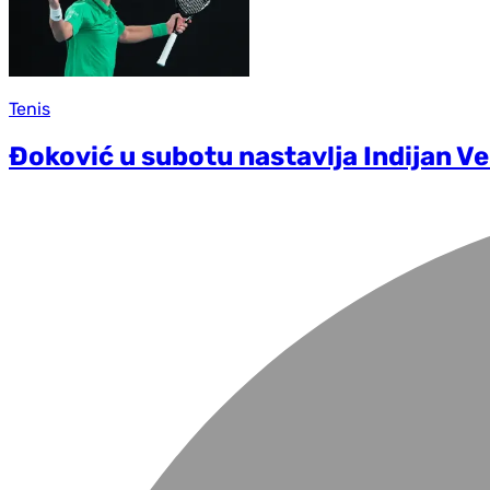
Tenis
Đoković u subotu nastavlja Indijan Ve