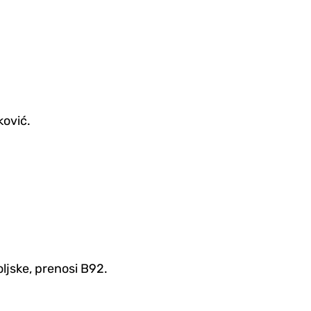
ković.
oljske, prenosi B92.