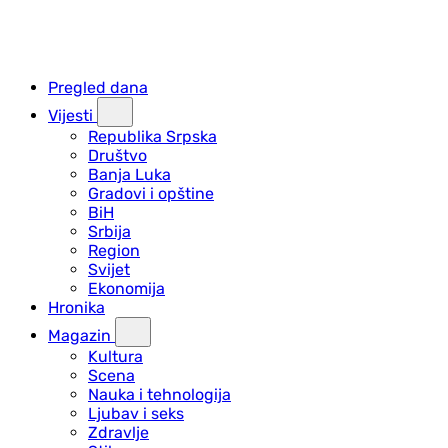
Pregled dana
Vijesti
Republika Srpska
Društvo
Banja Luka
Gradovi i opštine
BiH
Srbija
Region
Svijet
Ekonomija
Hronika
Magazin
Kultura
Scena
Nauka i tehnologija
Ljubav i seks
Zdravlje