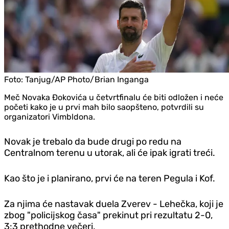
Foto:
Tanjug/AP Photo/Brian Inganga
Meč Novaka Đokovića u četvrtfinalu će biti odložen i neće
početi kako je u prvi mah bilo saopšteno, potvrdili su
organizatori Vimbldona.
Novak je trebalo da bude drugi po redu na
Centralnom terenu u utorak, ali će ipak igrati treći.
Kao što je i planirano, prvi će na teren Pegula i Kof.
Za njima će nastavak duela Zverev - Lehečka, koji je
zbog "policijskog časa" prekinut pri rezultatu 2-0,
3:3 prethodne večeri.