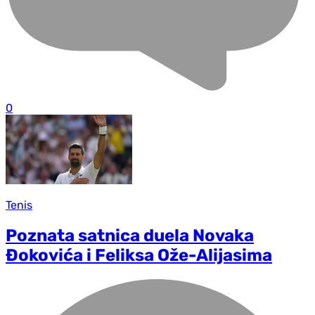
0
Tenis
Poznata satnica duela Novaka
Đokovića i Feliksa Ože-Alijasima