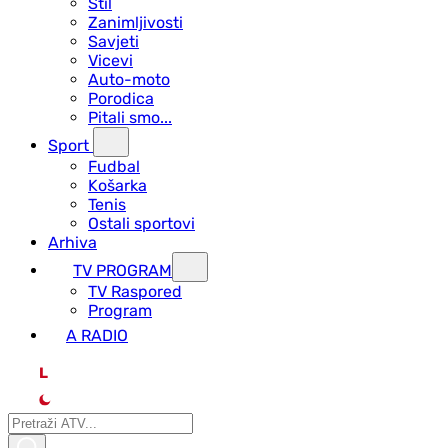
Stil
Zanimljivosti
Savjeti
Vicevi
Auto-moto
Porodica
Pitali smo...
Sport
Fudbal
Košarka
Tenis
Ostali sportovi
Arhiva
TV PROGRAM
ТV Raspored
Program
A RADIO
L