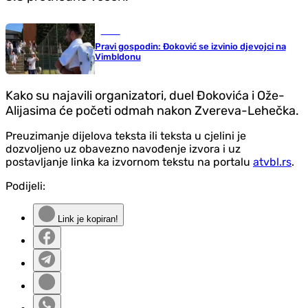
Tenis
Pravi gospodin: Đoković se izvinio d‌jevojci na
Vimbldonu
Kako su najavili organizatori, duel Đokovića i Ože-
Alijasima će početi odmah nakon Zvereva-Lehečka.
Preuzimanje dijelova teksta ili teksta u cjelini je
dozvoljeno uz obavezno navođenje izvora i uz
postavljanje linka ka izvornom tekstu na portalu
atvbl.rs
.
Podijeli:
Link je kopiran!