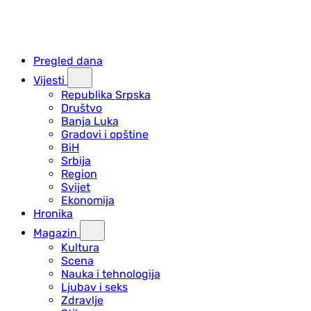
Pregled dana
Vijesti
Republika Srpska
Društvo
Banja Luka
Gradovi i opštine
BiH
Srbija
Region
Svijet
Ekonomija
Hronika
Magazin
Kultura
Scena
Nauka i tehnologija
Ljubav i seks
Zdravlje