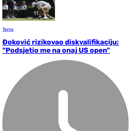
Tenis
Đoković rizikovao diskvalifikaciju:
"Podsjetio me na onaj US open"