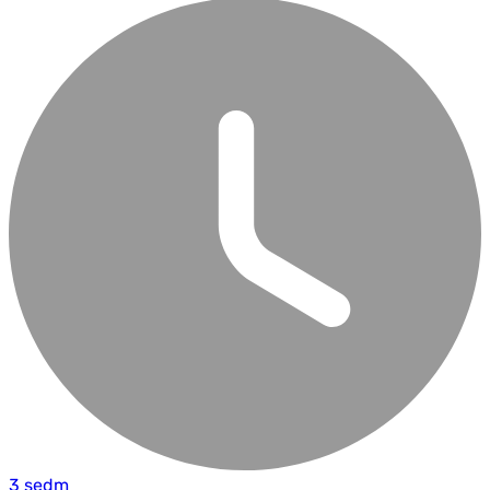
3 sedm