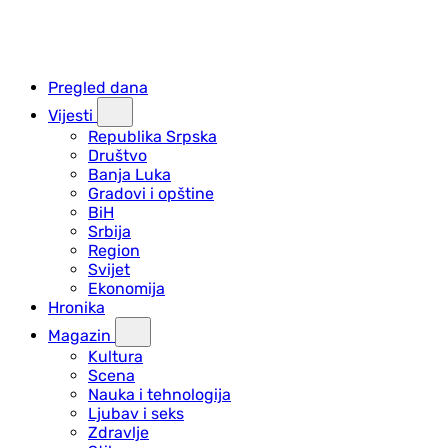
Pregled dana
Vijesti
Republika Srpska
Društvo
Banja Luka
Gradovi i opštine
BiH
Srbija
Region
Svijet
Ekonomija
Hronika
Magazin
Kultura
Scena
Nauka i tehnologija
Ljubav i seks
Zdravlje