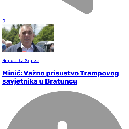
0
Republika Srpska
Minić: Važno prisustvo Trampovog
savjetnika u Bratuncu