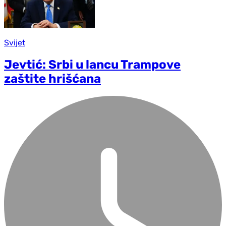
Svijet
Jevtić: Srbi u lancu Trampove
zaštite hrišćana