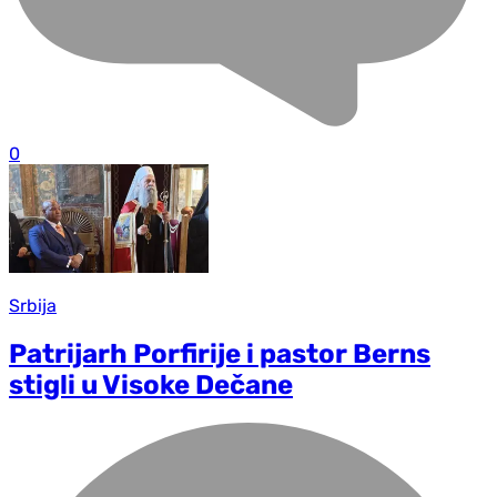
0
Srbija
Patrijarh Porfirije i pastor Berns
stigli u Visoke Dečane