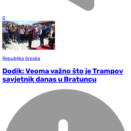
0
Republika Srpska
Dodik: Veoma važno što je Trampov
savjetnik danas u Bratuncu