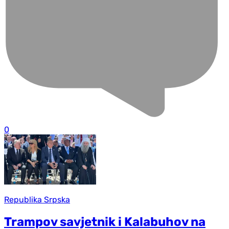
0
Republika Srpska
Trampov savjetnik i Kalabuhov na