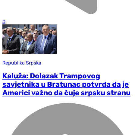
0
Republika Srpska
Kaluža: Dolazak Trampovog
savjetnika u Bratunac potvrda da je
Americi važno da čuje srpsku stranu