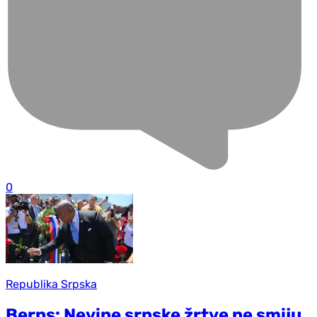
0
Republika Srpska
Berns: Nevine srpske žrtve ne smiju