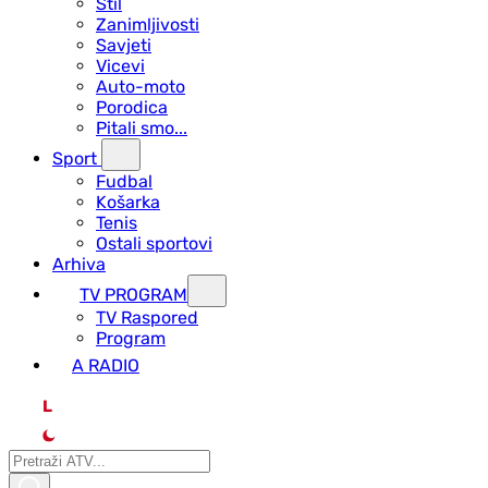
Stil
Zanimljivosti
Savjeti
Vicevi
Auto-moto
Porodica
Pitali smo...
Sport
Fudbal
Košarka
Tenis
Ostali sportovi
Arhiva
TV PROGRAM
ТV Raspored
Program
A RADIO
L