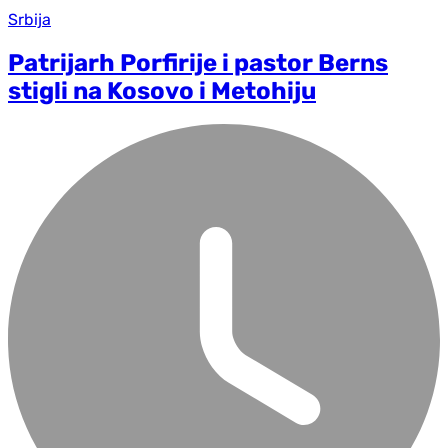
Srbija
Patrijarh Porfirije i pastor Berns
stigli na Kosovo i Metohiju