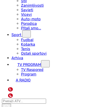
Stil
Zanimljivosti
Savjeti
Vicevi
Auto-moto
Porodica
Pitali smo...
Sport
Fudbal
Košarka
Tenis
Ostali sportovi
Arhiva
TV PROGRAM
ТV Raspored
Program
A RADIO
L