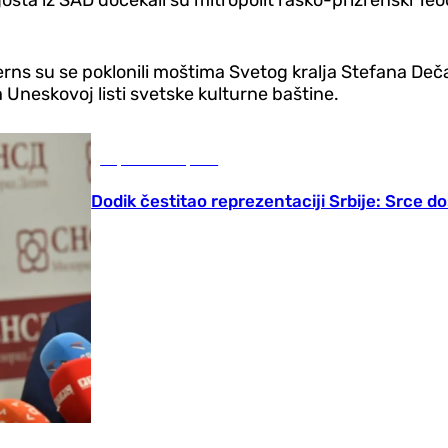
 Berns su se poklonili moštima Svetog kralja Stefana D
 Uneskovoj listi svetske kulturne baštine.
Republika Srpska
Dodik čestitao reprezentaciji Srbije: Srce 