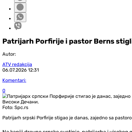
Patrijarh Porfirije i pastor Berns stig
Autor:
ATV redakcija
06.07.2026
12:31
Komentari:
0
Foto:
Spc.rs
Patrijarh srpski Porfirije stigao je danas, zajedno sa pa
Na kapiji drevne srpske svetinje, patrijarha i visokog