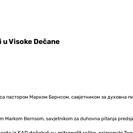
li u Visoke Dečane
storom Markom Bernsom, savjetnikom za duhovna pitanja preds
 gosta iz SAD dočekali su mitropolit raško-prizrenski T