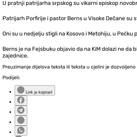
U pratnji patrijarha srpskog su vikarni episkop novobrd
Patrijarh Porfirije i pastor Berns u Visoke Dečane su sti
Oni su u nedjelju stigli na Kosovo i Metohiju, u Pećku p
Berns je na Fejsbuku objavio da na KiM dolazi ne da b
zajednice.
Preuzimanje dijelova teksta ili teksta u cjelini je dozvolje
Podijeli:
Link je kopiran!