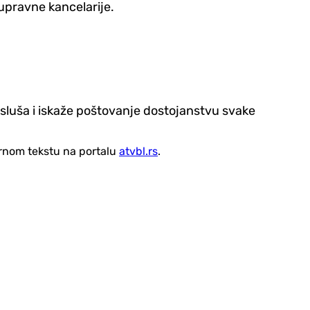
 upravne kancelarije.
asluša i iskaže poštovanje dostojanstvu svake
vornom tekstu na portalu
atvbl.rs
.