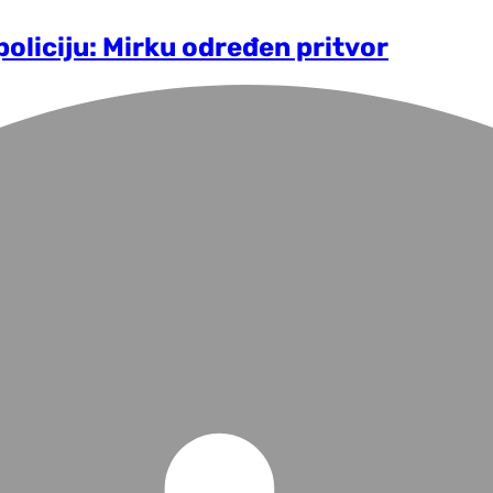
oliciju: Mirku određen pritvor