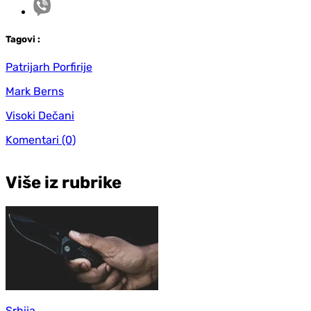
Tag
ovi
:
Patrijarh Porfirije
Mark Berns
Visoki Dečani
Komentari
(0)
Više iz rubrike
Srbija