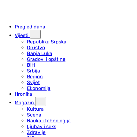
Pregled dana
Vijesti
Republika Srpska
Društvo
Banja Luka
Gradovi i opštine
BiH
Srbija
Region
Svijet
Ekonomija
Hronika
Magazin
Kultura
Scena
Nauka i tehnologija
Ljubav i seks
Zdravlje