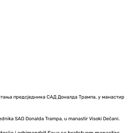
jednika SAD Donalda Trampa, u manastir Visoki Dečani.
eodosije i arhimandrit Sava sa bratstvom manastira