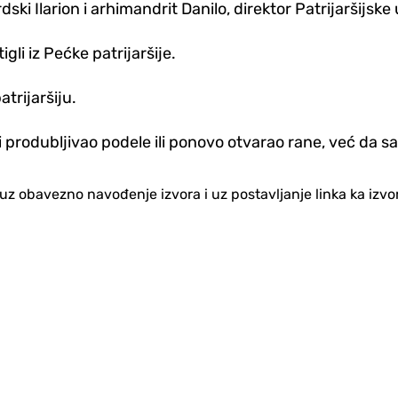
ski Ilarion i arhimandrit Danilo, direktor Patrijaršijske
gli iz Pećke patrijaršije.
atrijaršiju.
i produbljivao podele ili ponovo otvarao rane, već da s
no uz obavezno navođenje izvora i uz postavljanje linka ka iz