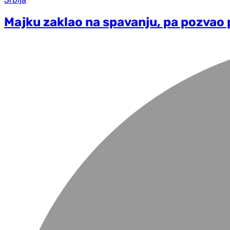
Majku zaklao na spavanju, pa pozvao p