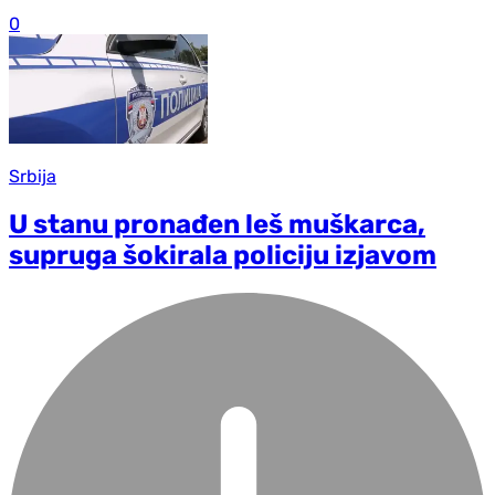
0
Srbija
U stanu pronađen leš muškarca,
supruga šokirala policiju izjavom