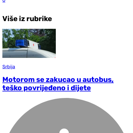
0
Više iz rubrike
Srbija
Motorom se zakucao u autobus,
teško povrijeđeno i dijete