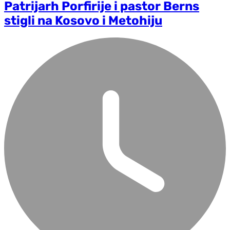
Patrijarh Porfirije i pastor Berns
stigli na Kosovo i Metohiju