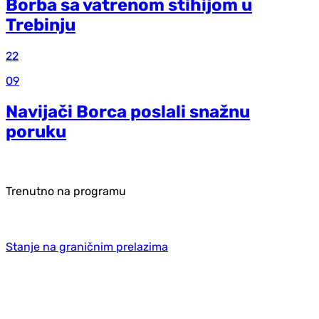
Borba sa vatrenom stihijom u
Trebinju
22
09
Navijači Borca poslali snažnu
poruku
Trenutno na programu
Stanje na graničnim prelazima