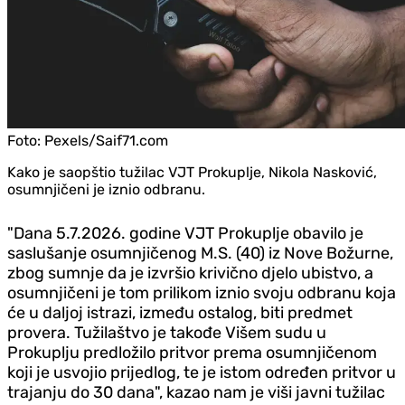
Foto:
Pexels/Saif71.com
Kako je saopštio tužilac VJT Prokuplje, Nikola Nasković,
osumnjičeni je iznio odbranu.
"Dana 5.7.2026. godine VJT Prokuplje obavilo je
saslušanje osumnjičenog M.S. (40) iz Nove Božurne,
zbog sumnje da je izvršio krivično djelo ubistvo, a
osumnjičeni je tom prilikom iznio svoju odbranu koja
će u daljoj istrazi, između ostalog, biti predmet
provera. Tužilaštvo je takođe Višem sudu u
Prokuplju predložilo pritvor prema osumnjičenom
koji je usvojio prijedlog, te je istom određen pritvor u
trajanju do 30 dana", kazao nam je viši javni tužilac