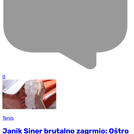
0
Tenis
Janik Siner brutalno zagrmio: Oštro