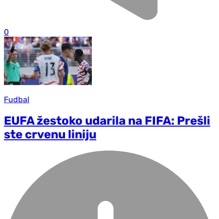
0
Fudbal
EUFA žestoko udarila na FIFA: Prešli
ste crvenu liniju