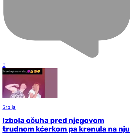
0
Srbija
Izbola očuha pred njegovom
trudnom kćerkom pa krenula na nju