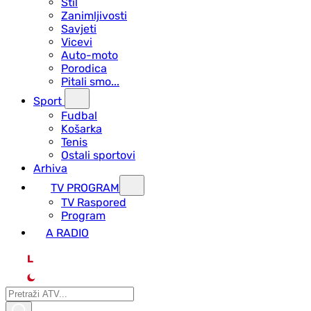
Stil
Zanimljivosti
Savjeti
Vicevi
Auto-moto
Porodica
Pitali smo...
Sport
Fudbal
Košarka
Tenis
Ostali sportovi
Arhiva
TV PROGRAM
ТV Raspored
Program
A RADIO
L