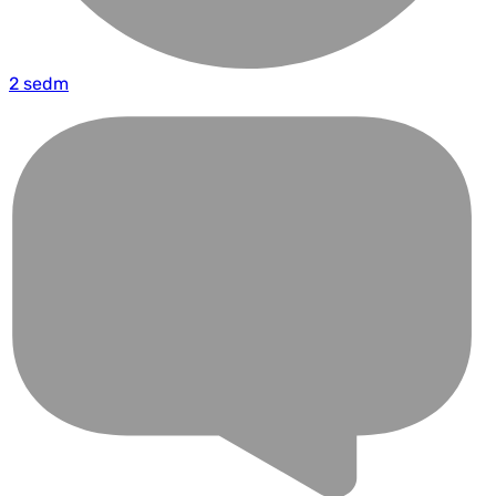
2 sedm