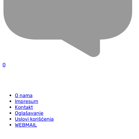
0
O nama
Impresum
Kontakt
Oglašavanje
Uslovi korišćenja
WEBMAIL