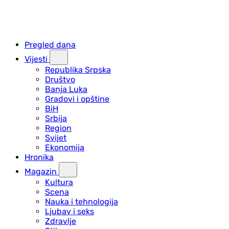
Pregled dana
Vijesti
Republika Srpska
Društvo
Banja Luka
Gradovi i opštine
BiH
Srbija
Region
Svijet
Ekonomija
Hronika
Magazin
Kultura
Scena
Nauka i tehnologija
Ljubav i seks
Zdravlje