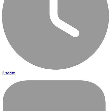
2 sedm