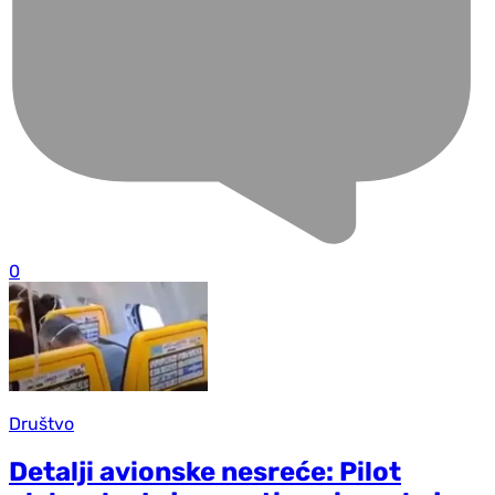
0
Društvo
Detalji avionske nesreće: Pilot