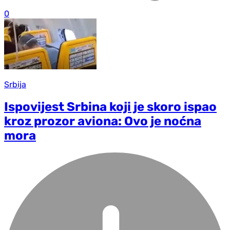
0
Srbija
Ispovijest Srbina koji je skoro ispao
kroz prozor aviona: Ovo je noćna
mora