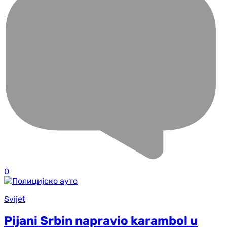
0
Svijet
Pijani Srbin napravio karambol u