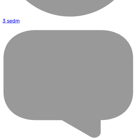
3 sedm