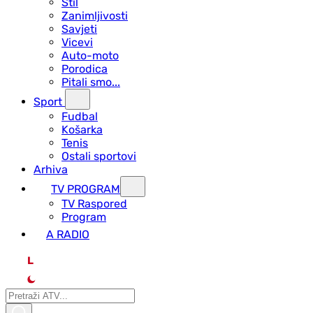
Stil
Zanimljivosti
Savjeti
Vicevi
Auto-moto
Porodica
Pitali smo...
Sport
Fudbal
Košarka
Tenis
Ostali sportovi
Arhiva
TV PROGRAM
ТV Raspored
Program
A RADIO
L