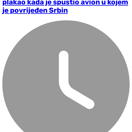
plakao kada je spustio avion u kojem
je povrijeđen Srbin