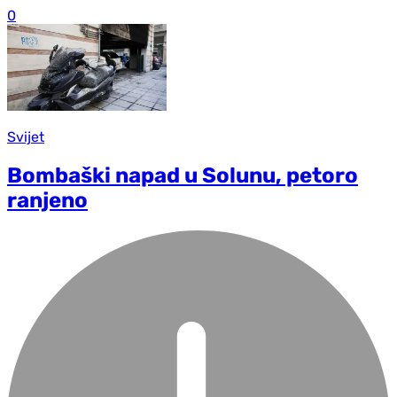
0
Svijet
Bombaški napad u Solunu, petoro
ranjeno