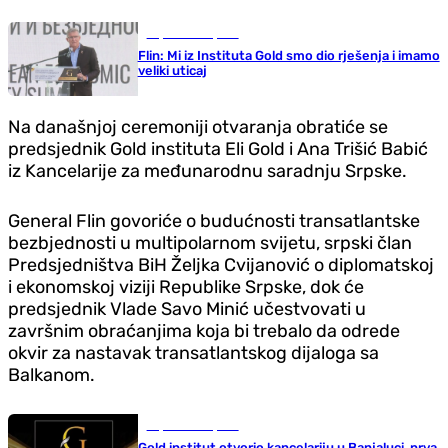
Republika Srpska
Flin: Mi iz Instituta Gold smo dio rješenja i imamo
veliki uticaj
Na današnjoj ceremoniji otvaranja obratiće se
predsjednik Gold instituta Eli Gold i Ana Trišić Babić
iz Kancelarije za međunarodnu saradnju Srpske.
General Flin govoriće o budućnosti transatlantske
bezbjednosti u multipolarnom svijetu, srpski član
Predsjedništva BiH Željka Cvijanović o diplomatskoj
i ekonomskoj viziji Republike Srpske, dok će
predsjednik Vlade Savo Minić učestvovati u
završnim obraćanjima koja bi trebalo da odrede
okvir za nastavak transatlantskog dijaloga sa
Balkanom.
Republika Srpska
Gold institut otvorio kancelariju u Banjaluci, prva