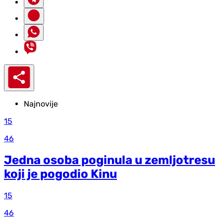
Najnovije
15
46
Jedna osoba poginula u zemljotresu
koji je pogodio Kinu
15
46