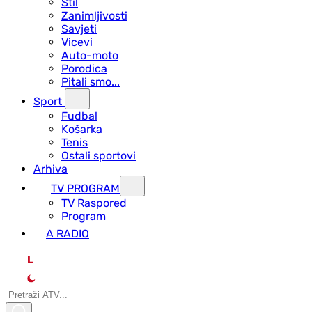
Stil
Zanimljivosti
Savjeti
Vicevi
Auto-moto
Porodica
Pitali smo...
Sport
Fudbal
Košarka
Tenis
Ostali sportovi
Arhiva
TV PROGRAM
ТV Raspored
Program
A RADIO
L