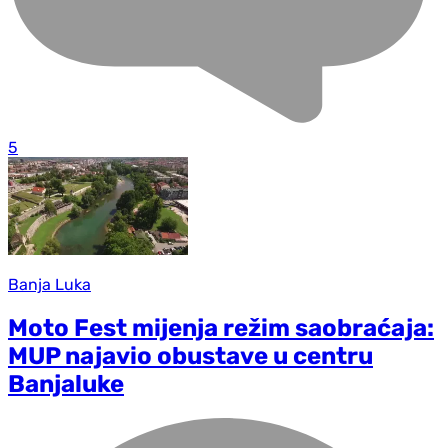
5
Banja Luka
Moto Fest mijenja režim saobraćaja:
MUP najavio obustave u centru
Banjaluke