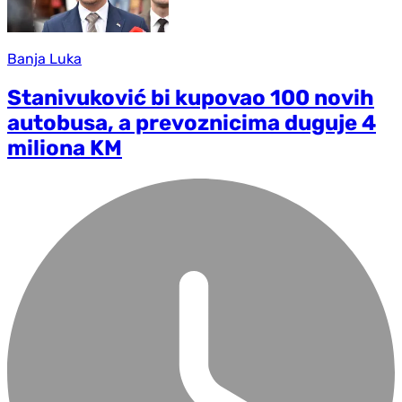
Banja Luka
Stanivuković bi kupovao 100 novih
autobusa, a prevoznicima duguje 4
miliona KM