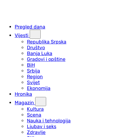
Pregled dana
Vijesti
Republika Srpska
Društvo
Banja Luka
Gradovi i opštine
BiH
Srbija
Region
Svijet
Ekonomija
Hronika
Magazin
Kultura
Scena
Nauka i tehnologija
Ljubav i seks
Zdravlje