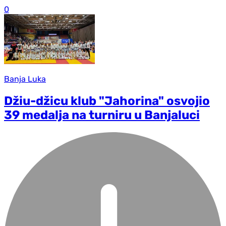
0
Banja Luka
Džiu-džicu klub "Jahorina" osvojio
39 medalja na turniru u Banjaluci