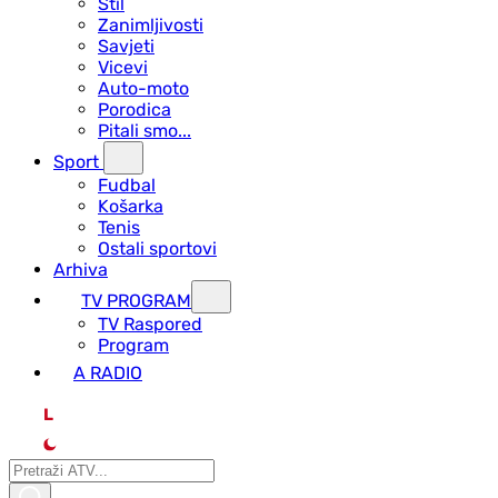
Stil
Zanimljivosti
Savjeti
Vicevi
Auto-moto
Porodica
Pitali smo...
Sport
Fudbal
Košarka
Tenis
Ostali sportovi
Arhiva
TV PROGRAM
ТV Raspored
Program
A RADIO
L