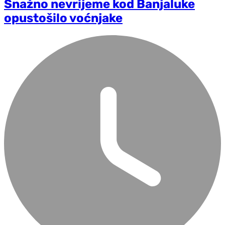
Snažno nevrijeme kod Banjaluke
opustošilo voćnjake