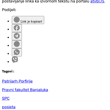
postavljanje linka ka izvornom tekstu na portalu
atvbl.rs
.
Podijeli:
Link je kopiran!
Tag
ovi
:
Patrijarh Porfirije
Pravni fakultet Banjaluka
SPC
posjeta