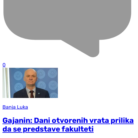
0
Banja Luka
Gajanin: Dani otvorenih vrata prilika
da se predstave fakulteti