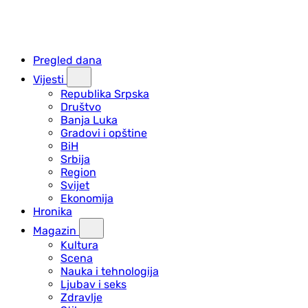
Pregled dana
Vijesti
Republika Srpska
Društvo
Banja Luka
Gradovi i opštine
BiH
Srbija
Region
Svijet
Ekonomija
Hronika
Magazin
Kultura
Scena
Nauka i tehnologija
Ljubav i seks
Zdravlje