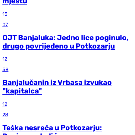
mjestu
13
07
OJT Banjaluka: Jedno lice poginulo,
drugo povrijeđeno u Potkozarju
12
58
Banjalučanin iz Vrbasa izvukao
"kapitalca"
12
28
Teška nesreća u Potkozarju: