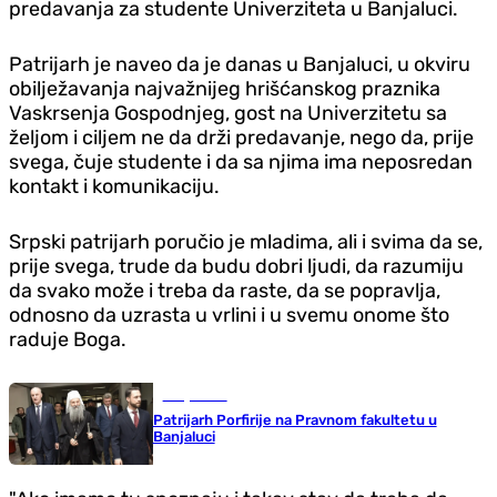
predavanja za studente Univerziteta u Banjaluci.
Patrijarh je naveo da je danas u Banjaluci, u okviru
obilježavanja najvažnijeg hrišćanskog praznika
Vaskrsenja Gospodnjeg, gost na Univerzitetu sa
željom i ciljem ne da drži predavanje, nego da, prije
svega, čuje studente i da sa njima ima neposredan
kontakt i komunikaciju.
Srpski patrijarh poručio je mladima, ali i svima da se,
prije svega, trude da budu dobri ljudi, da razumiju
da svako može i treba da raste, da se popravlja,
odnosno da uzrasta u vrlini i u svemu onome što
raduje Boga.
Banja Luka
Patrijarh Porfirije na Pravnom fakultetu u
Banjaluci