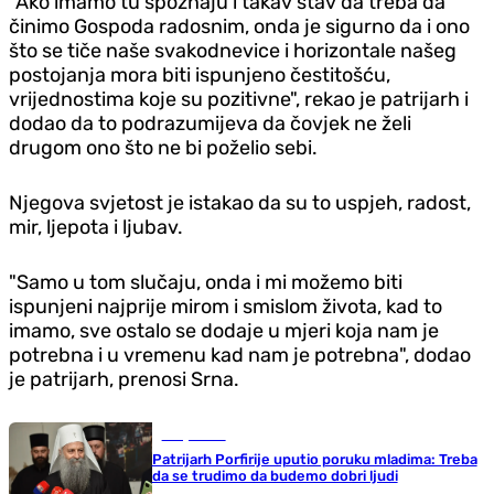
"Ako imamo tu spoznaju i takav stav da treba da
činimo Gospoda radosnim, onda je sigurno da i ono
što se tiče naše svakodnevice i horizontale našeg
postojanja mora biti ispunjeno čestitošću,
vrijednostima koje su pozitivne", rekao je patrijarh i
dodao da to podrazumijeva da čovjek ne želi
drugom ono što ne bi poželio sebi.
Njegova svjetost je istakao da su to uspjeh, radost,
mir, ljepota i ljubav.
"Samo u tom slučaju, onda i mi možemo biti
ispunjeni najprije mirom i smislom života, kad to
imamo, sve ostalo se dodaje u mjeri koja nam je
potrebna i u vremenu kad nam je potrebna", dodao
je patrijarh, prenosi Srna.
Banja Luka
Patrijarh Porfirije uputio poruku mladima: Treba
da se trudimo da budemo dobri ljudi