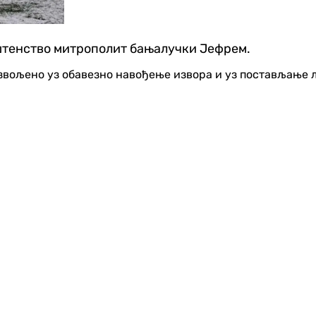
штенство митрополит бањалучки Јефрем.
озвољено уз обавезно навођење извора и уз постављање 