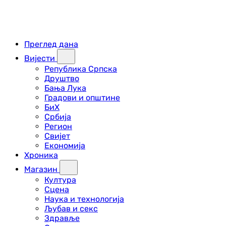
Преглед дана
Вијести
Република Српска
Друштво
Бања Лука
Градови и општине
БиХ
Србија
Регион
Свијет
Економија
Хроника
Магазин
Култура
Сцена
Наука и технологија
Љубав и секс
Здравље