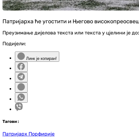
Патријарха ће угостити и Његово високопреосве
Преузимање дијелова текста или текста у цјелини је д
Подијели:
Линк је копиран!
Таг
ови
:
Патријарх Порфирије