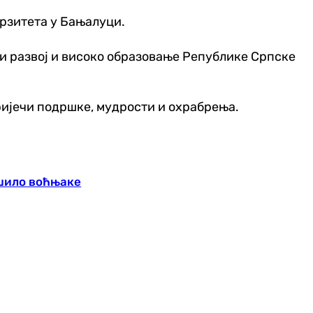
рзитета у Бањалуци.
и развој и високо образовање Републике Српске
ријечи подршке, мудрости и охрабрења.
шило воћњаке