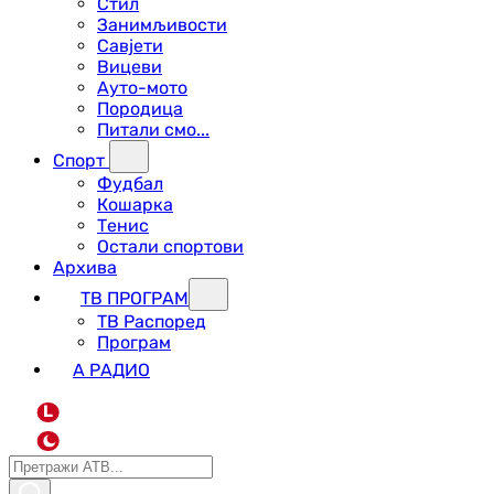
Стил
Занимљивости
Савјети
Вицеви
Ауто-мото
Породица
Питали смо...
Спорт
Фудбал
Кошарка
Тенис
Остали спортови
Архива
ТВ ПРОГРАМ
ТВ Распоред
Програм
А РАДИО
L