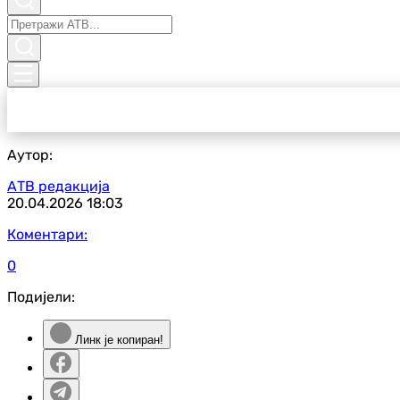
Аутор:
АТВ редакција
20.04.2026
18:03
Коментари:
0
Подијели:
Линк је копиран!