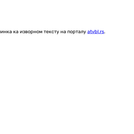
линка ка изворном тексту на порталу
atvbl.rs
.