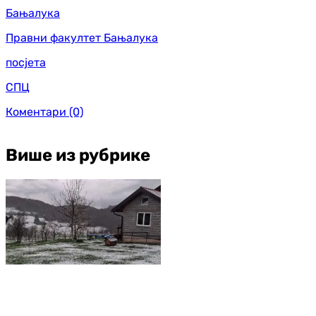
Бањалука
Правни факултет Бањалука
посјета
СПЦ
Коментари
(0)
Више из рубрике