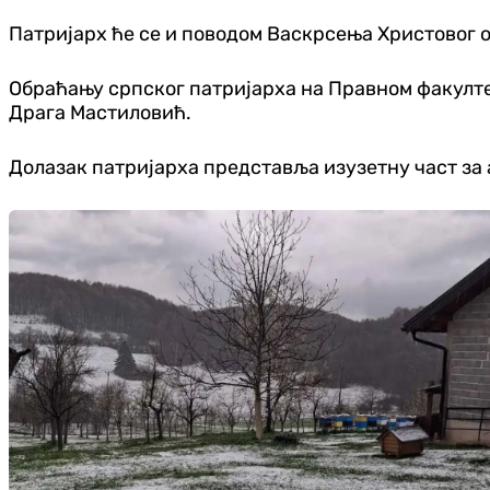
Патријарх ће се и поводом Васкрсења Христовог 
Обраћању српског патријарха на Правном факулт
Драга Мастиловић.
Долазак патријарха представља изузетну част за 