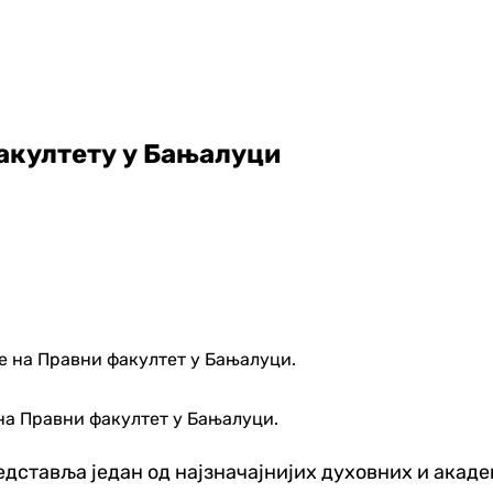
акултету у Бањалуци
на Правни факултет у Бањалуци.
редставља један од најзначајнијих духовних и акад