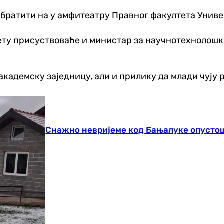
обратити на у амфитеатру Правног факултета Униве
ету присуствоваће и министар за научнотехнолошк
академску заједницу, али и прилику да млади чују 
Бања Лука
Снажно невријеме код Бањалуке опусто