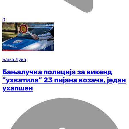
0
Бања Лука
Бањалучка полиција за викенд
”ухватила” 23 пијана возача, један
ухапшен