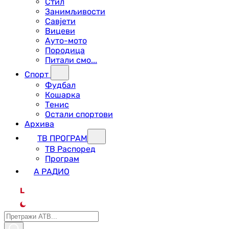
Стил
Занимљивости
Савјети
Вицеви
Ауто-мото
Породица
Питали смо...
Спорт
Фудбал
Кошарка
Тенис
Остали спортови
Архива
ТВ ПРОГРАМ
ТВ Распоред
Програм
А РАДИО
L