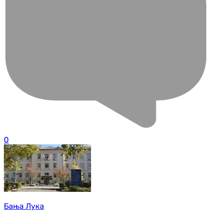
0
Бања Лука