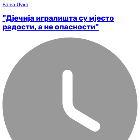
Бања Лука
"Дјечија игралишта су мјесто
радости, а не опасности"