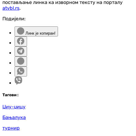
постављање линка ка изворном тексту на порталу
atvbl.rs
.
Подијели:
Линк је копиран!
Таг
ови
:
Џиу-џицу
Бањалука
турнир