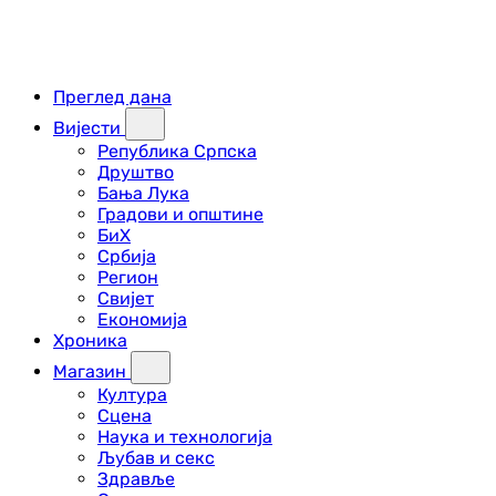
Преглед дана
Вијести
Република Српска
Друштво
Бања Лука
Градови и општине
БиХ
Србија
Регион
Свијет
Економија
Хроника
Магазин
Култура
Сцена
Наука и технологија
Љубав и секс
Здравље