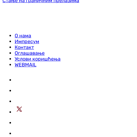
Стање на граничним прелазима
О нама
Импресум
Контакт
Оглашавање
Услови коришћења
WEBMAIL