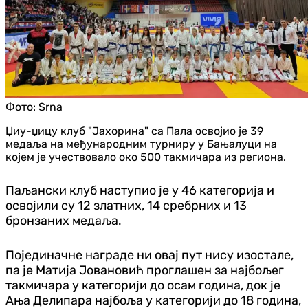
Фото:
Srna
Џиу-џицу клуб "Јахорина" са Пала освојио је 39
медаља на међународним турниру у Бањалуци на
којем је учествовало око 500 такмичара из региона.
Паљански клуб наступио је у 46 категорија и
освојили су 12 златних, 14 сребрних и 13
бронзаних медаља.
Појединачне награде ни овај пут нису изостале,
па је Матија Јовановић проглашен за најбољег
такмичара у категорији до осам година, док је
Ања Делипара најбоља у категорији до 18 година,