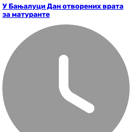
У Бањалуци Дан отворених врата
за матуранте