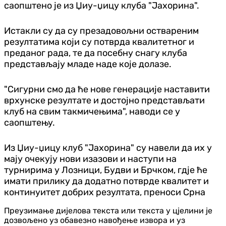
саопштено је из Џиу-џицу клуба "Јахорина".
Истакли су да су презадовољни оствареним
резултатима који су потврда квалитетног и
преданог рада, те да посебну снагу клуба
представљају младе наде које долазе.
"Сигурни смо да ће нове генерације наставити
врхунске резултате и достојно представљати
клуб на свим такмичењима", наводи се у
саопштењу.
Из Џиу-џицу клуб "Јахорина" су навели да их у
мају очекују нови изазови и наступи на
турнирима у Лозници, Будви и Брчком, гд‌је ће
имати прилику да додатно потврде квалитет и
континуитет добрих резултата, преноси Срна
Преузимање дијелова текста или текста у цјелини је
дозвољено уз обавезно навођење извора и уз