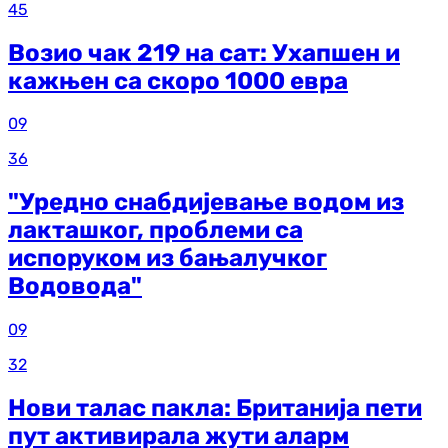
45
Возио чак 219 на сат: Ухапшен и
кажњен са скоро 1000 евра
09
36
"Уредно снабдијевање водом из
лакташког, проблеми са
испоруком из бањалучког
Водовода"
09
32
Нови талас пакла: Британија пети
пут активирала жути аларм