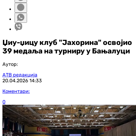
Џиу-џицу клуб "Јахорина" освојио
39 медаља на турниру у Бањалуци
Аутор:
АТВ редакција
20.04.2026
14:33
Коментари:
0