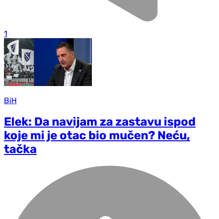
1
BiH
Elek: Da navijam za zastavu ispod
koje mi je otac bio mučen? Neću,
tačka