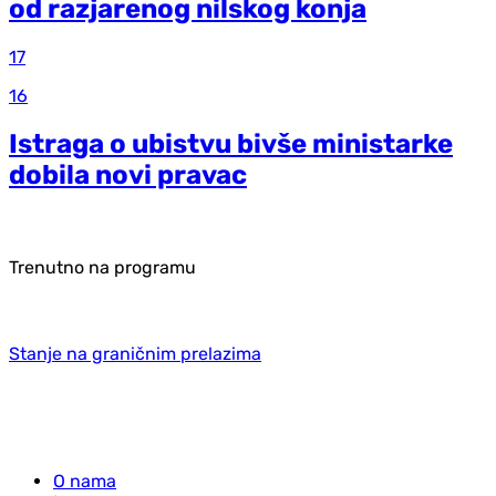
od razjarenog nilskog konja
17
16
Istraga o ubistvu bivše ministarke
dobila novi pravac
Trenutno na programu
Stanje na graničnim prelazima
O nama