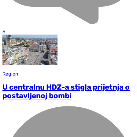
5
Region
U centralnu HDZ-a stigla prijetnja o
postavljenoj bombi