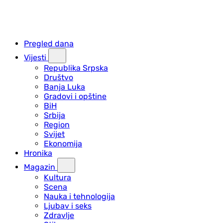
Pregled dana
Vijesti
Republika Srpska
Društvo
Banja Luka
Gradovi i opštine
BiH
Srbija
Region
Svijet
Ekonomija
Hronika
Magazin
Kultura
Scena
Nauka i tehnologija
Ljubav i seks
Zdravlje