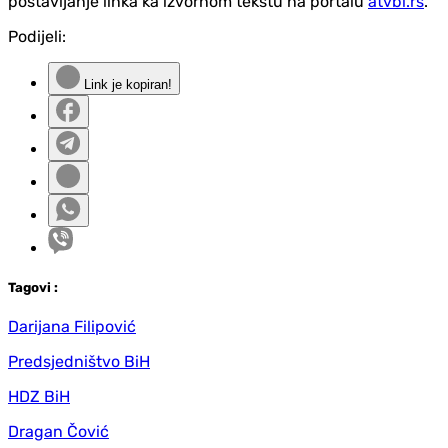
postavljanje linka ka izvornom tekstu na portalu
atvbl.rs
.
Podijeli:
Link je kopiran!
Tag
ovi
:
Darijana Filipović
Predsjedništvo BiH
HDZ BiH
Dragan Čović