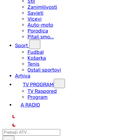
Stil
Zanimljivosti
Savjeti
Vicevi
Auto-moto
Porodica
Pitali smo...
Sport
Fudbal
Košarka
Tenis
Ostali sportovi
Arhiva
TV PROGRAM
ТV Raspored
Program
A RADIO
L