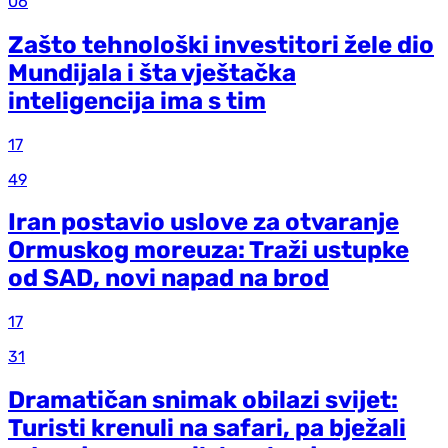
06
Zašto tehnološki investitori žele dio
Mundijala i šta vještačka
inteligencija ima s tim
17
49
Iran postavio uslove za otvaranje
Ormuskog moreuza: Traži ustupke
od SAD, novi napad na brod
17
31
Dramatičan snimak obilazi svijet:
Turisti krenuli na safari, pa bježali