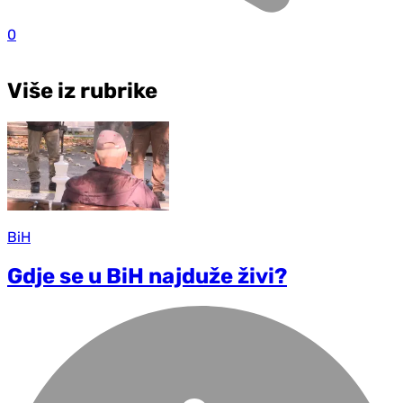
0
Više iz rubrike
BiH
Gdje se u BiH najduže živi?