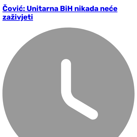
Čović: Unitarna BiH nikada neće
zaživjeti