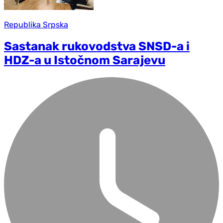
Republika Srpska
Sastanak rukovodstva SNSD-a i
HDZ-a u Istočnom Sarajevu