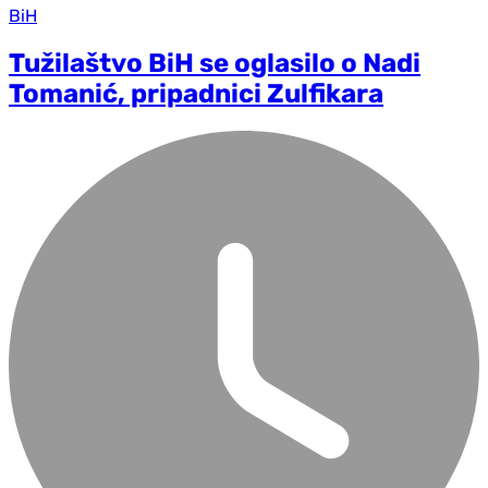
BiH
Tužilaštvo BiH se oglasilo o Nadi
Tomanić, pripadnici Zulfikara