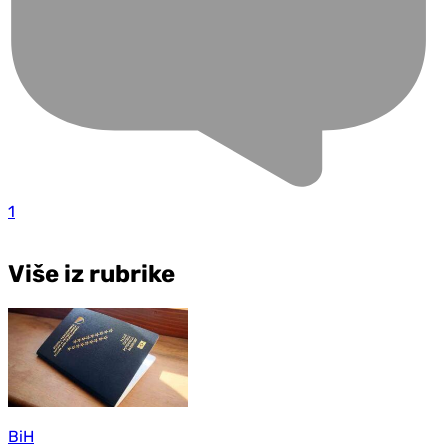
1
Više iz rubrike
BiH