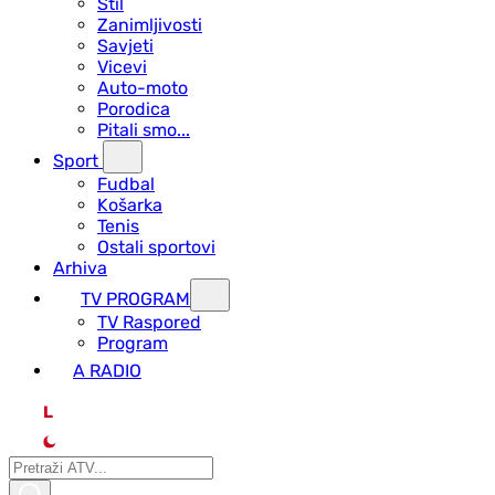
Stil
Zanimljivosti
Savjeti
Vicevi
Auto-moto
Porodica
Pitali smo...
Sport
Fudbal
Košarka
Tenis
Ostali sportovi
Arhiva
TV PROGRAM
ТV Raspored
Program
A RADIO
L