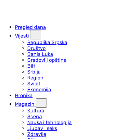
Pregled dana
Vijesti
Republika Srpska
Društvo
Banja Luka
Gradovi i opštine
BiH
Srbija
Region
Svijet
Ekonomija
Hronika
Magazin
Kultura
Scena
Nauka i tehnologija
Ljubav i seks
Zdravlje