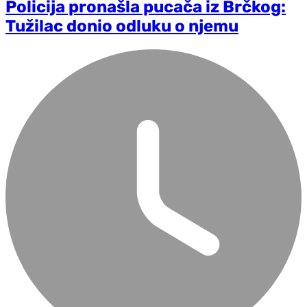
Policija pronašla pucača iz Brčkog:
Tužilac donio odluku o njemu