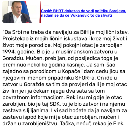
BiH
Ćosić: BHRT dokazao da vodi politiku Sarajeva,
nadam se da će Vukanović to da shvati
"Da Srbi ne treba da navijaju za BiH je moj lični stav.
Proistekao iz mojih ličnih iskustava i kroz moj život i
život moje porodice. Moj pokojni otac je zarobljen
1994. godine. Bio je u muslimanskom zatvoru u
Goraždu. Mučen, prebijan, od posljedica toga je
preminuo nekoliko godina kasnije. Ja sam išao
zajedno sa porodicom u Kopače i dam ceduljicu sa
njegovim imenom pripadniku SFOR-a. On ide u
zatvor u Goražde sa tim da provjeri da li je moj otac
živ ili nije i ja čekam njega dva sata sa tom
povratnom informacijom. Rekli su mi gdje je otac
zarobljen, bio je taj SDK, tu je bio zatvor i na njemu
zastava s ljiljanima. I vi sad hoćete da ja navijam za
zastavu ispod koje mi je otac zarobljen, mučen i
držan u zarobljeništvu. Tačka, neću", rekao je Elek.