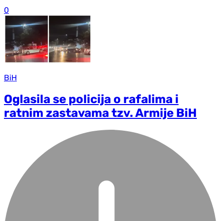
0
BiH
Oglasila se policija o rafalima i
ratnim zastavama tzv. Armije BiH