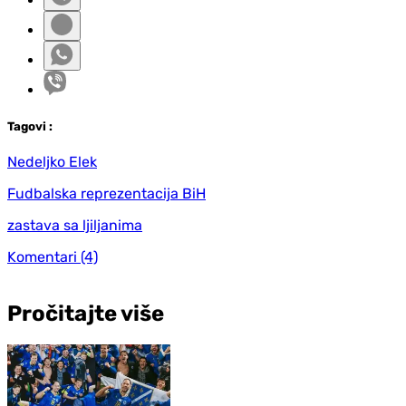
Tag
ovi
:
Nedeljko Elek
Fudbalska reprezentacija BiH
zastava sa ljiljanima
Komentari
(4)
Pročitajte više