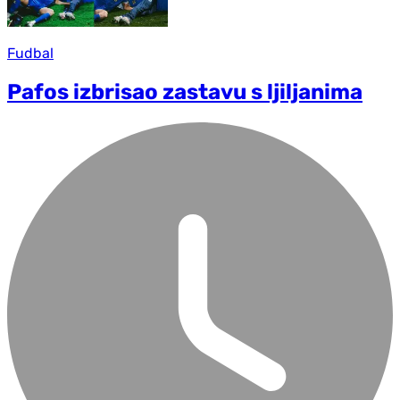
Fudbal
Pafos izbrisao zastavu s ljiljanima