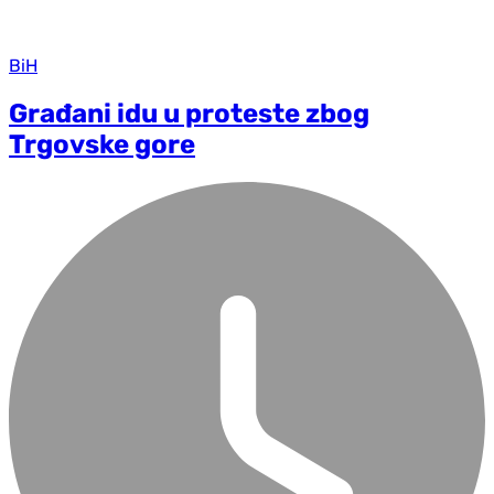
BiH
Građani idu u proteste zbog
Trgovske gore