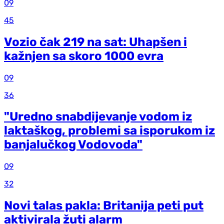
09
45
Vozio čak 219 na sat: Uhapšen i
kažnjen sa skoro 1000 evra
09
36
"Uredno snabdijevanje vodom iz
laktaškog, problemi sa isporukom iz
banjalučkog Vodovoda"
09
32
Novi talas pakla: Britanija peti put
aktivirala žuti alarm