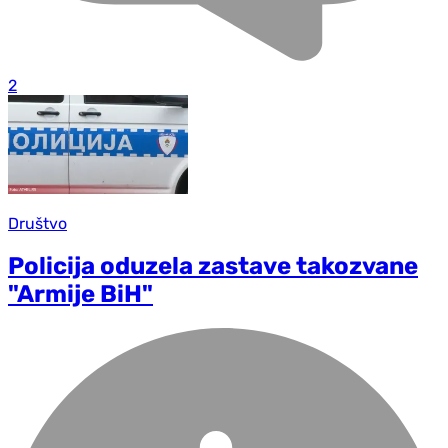
2
Društvo
Policija oduzela zastave takozvane
"Armije BiH"