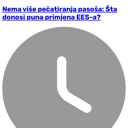
Nema više pečatiranja pasoša: Šta
donosi puna primjena EES-a?