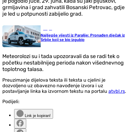
je pogodio juče, 29. juna, kada su jaki pljuskovi,
grmljavina i grad zahvatili Bosanski Petrovac, gd‌je
je led u potpunosti zabijelio grad.
Svijet
Najljepše vijesti iz Paralije: Pronađen dječak iz
Srbije koji se bio izgubio
Meteorolozi su i tada upozoravali da se radi tek o
početku nestabilnijeg perioda nakon višednevnog
toplotnog talasa.
Preuzimanje dijelova teksta ili teksta u cjelini je
dozvoljeno uz obavezno navođenje izvora i uz
postavljanje linka ka izvornom tekstu na portalu
atvbl.rs
.
Podijeli:
Link je kopiran!