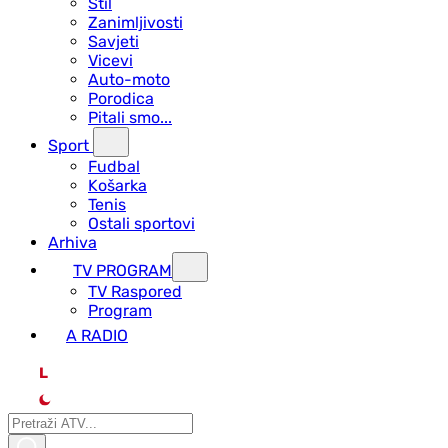
Stil
Zanimljivosti
Savjeti
Vicevi
Auto-moto
Porodica
Pitali smo...
Sport
Fudbal
Košarka
Tenis
Ostali sportovi
Arhiva
TV PROGRAM
ТV Raspored
Program
A RADIO
L