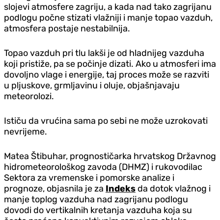
slojevi atmosfere zagriju, a kada nad tako zagrijanu
podlogu počne stizati vlažniji i manje topao vazduh,
atmosfera postaje nestabilnija.
Topao vazduh pri tlu lakši je od hladnijeg vazduha
koji pristiže, pa se počinje dizati. Ako u atmosferi ima
dovoljno vlage i energije, taj proces može se razviti
u pljuskove, grmljavinu i oluje, objašnjavaju
meteorolozi.
Ističu da vrućina sama po sebi ne može uzrokovati
nevrijeme.
Matea Štibuhar, prognostičarka hrvatskog Državnog
hidrometeorološkog zavoda (DHMZ) i rukovodilac
Sektora za vremenske i pomorske analize i
prognoze, objasnila je za
Indeks
da dotok vlažnog i
manje toplog vazduha nad zagrijanu podlogu
dovodi do vertikalnih kretanja vazduha koja su