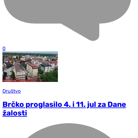
0
Društvo
Brčko proglasilo 4. i 11. jul za Dane
žalosti