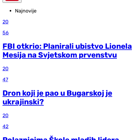
Najnovije
20
56
FBI otkrio: Planirali ubistvo Lionela
Mesija na Svjetskom prvenstvu
20
47
Dron koji je pao u Bugarskoj je
ukrajinski?
20
42
Polaznicima Škole mladih lidera