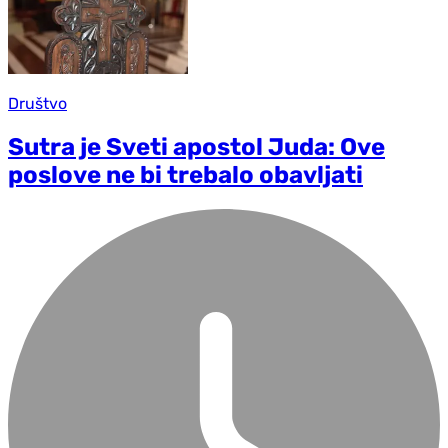
Društvo
Sutra je Sveti apostol Juda: Ove
poslove ne bi trebalo obavljati