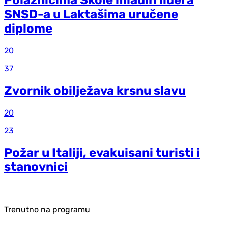
SNSD-a u Laktašima uručene
diplome
20
37
Zvornik obilježava krsnu slavu
20
23
Požar u Italiji, evakuisani turisti i
stanovnici
Trenutno na programu