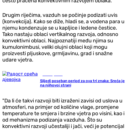
često praćena konvektivnim razvojem oblaka.
Drugim riječima, vazduh se počinje podizati uvis
(konvekcija). Kako se diže, hladi se, a vodena para u
njemu kondenzuje se u kapljice i ledene čestice.
Tako nastaju oblaci vertikalnog razvoja, odnosno
konvektivni oblaci. Najpoznatiji među njima su
kumulonimbusi, veliki olujni oblaci koji mogu
proizvesti pljuskove, grmljavinu, grad i snažne
udare vjetra.
Zanimljivosti
Slijedi poseban period za ova tri znaka: Sreća je
na njihovoj strani
"Da li će takvi razvoji biti izraženi zavisi od uslova u
atmosferi, na primjer od količine vlage, promjene
temperature te smjera i brzine vjetra po visini, kao i
od mehanizma podizanja vazduha. Što su
konvektivni razvoji učestaliji i jači, veći je potencijal