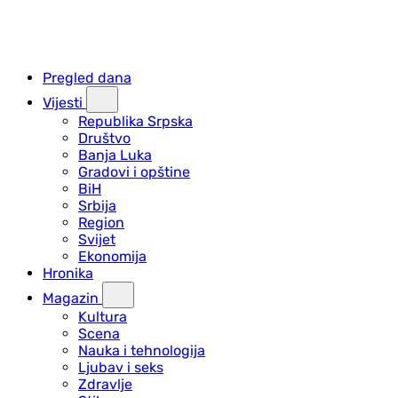
Pregled dana
Vijesti
Republika Srpska
Društvo
Banja Luka
Gradovi i opštine
BiH
Srbija
Region
Svijet
Ekonomija
Hronika
Magazin
Kultura
Scena
Nauka i tehnologija
Ljubav i seks
Zdravlje