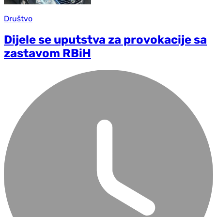
Društvo
Dijele se uputstva za provokacije sa
zastavom RBiH