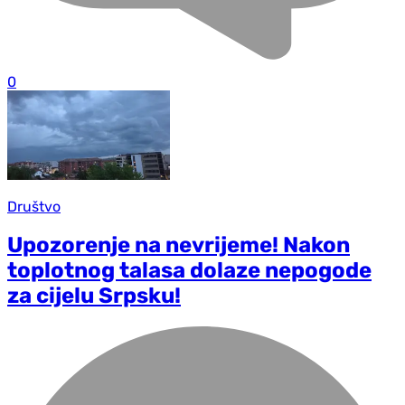
0
Društvo
Upozorenje na nevrijeme! Nakon
toplotnog talasa dolaze nepogode
za cijelu Srpsku!