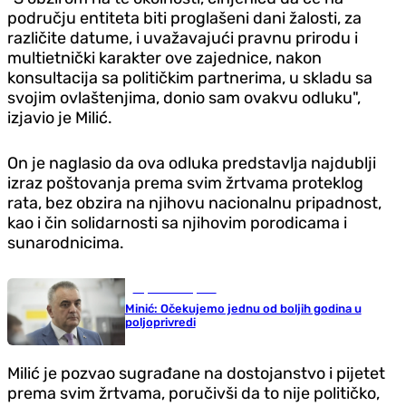
području entiteta biti proglašeni dani žalosti, za
različite datume, i uvažavajući pravnu prirodu i
multietnički karakter ove zajednice, nakon
konsultacija sa političkim partnerima, u skladu sa
svojim ovlaštenjima, donio sam ovakvu odluku",
izjavio je Milić.
On je naglasio da ova odluka predstavlja najdublji
izraz poštovanja prema svim žrtvama proteklog
rata, bez obzira na njihovu nacionalnu pripadnost,
kao i čin solidarnosti sa njihovim porodicama i
sunarodnicima.
Republika Srpska
Minić: Očekujemo jednu od boljih godina u
poljoprivredi
Milić je pozvao sugrađane na dostojanstvo i pijetet
prema svim žrtvama, poručivši da to nije političko,