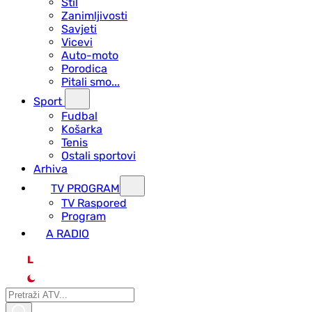
Stil
Zanimljivosti
Savjeti
Vicevi
Auto-moto
Porodica
Pitali smo...
Sport
Fudbal
Košarka
Tenis
Ostali sportovi
Arhiva
TV PROGRAM
ТV Raspored
Program
A RADIO
L