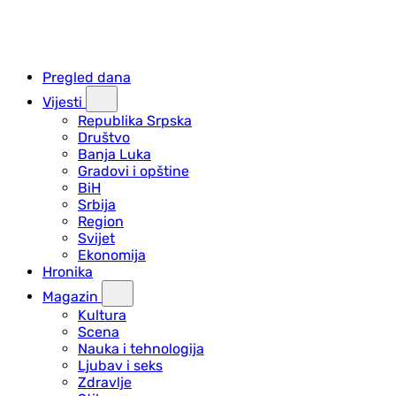
Pregled dana
Vijesti
Republika Srpska
Društvo
Banja Luka
Gradovi i opštine
BiH
Srbija
Region
Svijet
Ekonomija
Hronika
Magazin
Kultura
Scena
Nauka i tehnologija
Ljubav i seks
Zdravlje