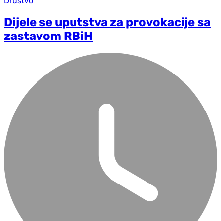
Društvo
Dijele se uputstva za provokacije sa
zastavom RBiH